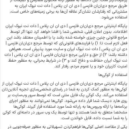
پرطرف‌دارتر است. این داده‌ها به منظور ارائه محتوای سفارشی و تبلیغات از
طریق مرجع دی‌ان‌ان فارسی | دی ان ان پلاس | دات نت نیوک ایران به
مشتریانی که رفتارشان نشان‌گر علاقه آن‌ها به برخی زمینه‌های خاص است،
استفاده می‌شود.
پایگاه اینترنتی مرجع دی‌ان‌ان فارسی | دی ان ان پلاس | دات نت نیوک ایران
اطلاعات، بدون اعلان قبلی، شخصی شما را افشا خواهد کرد تنها اگر توسط
مراجع قانونی چنین چیزی خواسته شده باشد یا با اطمینان معتقد باشد این
فعل لازم است تا: 1) با فرایندهای قانونی‌ای که توسط مرجع دی‌ان‌ان فارسی |
دی ان ان پلاس | دات نت نیوک ایران و سایت مورد پذیرش است، هم‌راهی
داشته باشد؛ 2) از حق و دارایی‌ مرجع دی‌ان‌ان فارسی | دی ان ان پلاس | دات
نت نیوک ایران حفاظت و دفاع کند؛ و 3) در شرایط بحرانی، به منظور حفظ
امنیت کاربران خود و یا عموم مردم، رفتار کند.
استفاده از کوکی‌ها
پایگاه اینترنتی مرجع دی‌ان‌ان فارسی | دی ان ان پلاس | دات نت نیوک ایران از
کوکی‌ها به منظور کمک کردن به شما در راستای شخصی‌سازی تجربه آنلاین‌تان
استفاده می‌کند. یک کوکی یک فایل متنی است که توسط سرور وب‌سایت بر
روی هارد دیسک شما قرار داده می‌شود. کوکی‌ها نمی‌توانند به منظور اجرای
برنامه‌ها یا ارائه ویروس‌ها به رایانه شما مورد استفاده قرار گیرند. کوکی‌ها
مشخصا متعلق به شما هستند و تنها توسط یک وب سرور در دامنه‌ای که کوکی
را به شما نسبت داده، قابل خواندن است.
یکی از مقاصد اصلی کوکی‌ها فراهم‌کردن تسهیلاتی به منظور صرفه‌جویی در