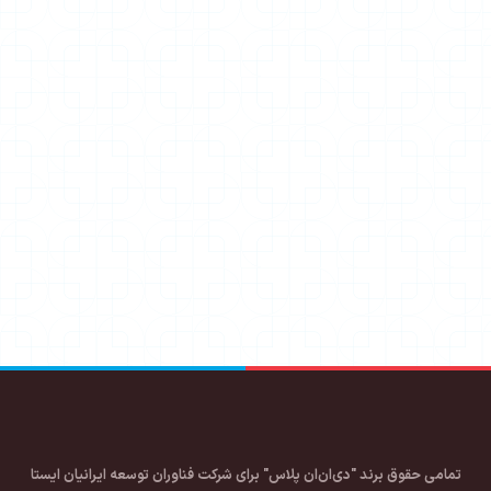
تمامی حقوق برند "دی‌ان‌ان پلاس" برای شرکت فناوران توسعه ایرانیان ایستا