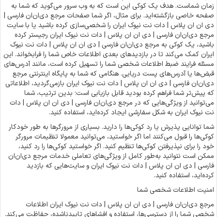
زمان شماست. هدف یک کوکی این است که به وب سرور می‌گوید که شما به
صفحه خاصی بازگشته‌اید. برای مثال، اگر شما صفحات مرجع دی‌ان‌ان فارسی |
دی ان ان پلاس | دات نت نیوک ایران را شخصی‌سازی کرده باشید یا با سایت
مرجع دی‌ان‌ان فارسی | دی ان ان پلاس | دات نت نیوک ایران رجیستر کرده
باشید، یک کوکی به مرجع دی‌ان‌ان فارسی | دی ان ان پلاس | دات نت نیوک
ایران کمک می‌کند تا در بازدیدهای بعدی اطلاعات خاص شما را فرابخواند. این
مسئله فرایند ضبط اطلاعات شخصی شما را تسهیل کرده است، مانند آدرس‌های
قبض‌ها یا آدرس‌های پست دریایی. هنگامی که شما به پایگاه اینترنتی مرجع
دی‌ان‌ان فارسی | دی ان ان پلاس | دات نت نیوک ایران بازمی‌گردید، اطلاعاتی
که پیش‌تر شما فراهم کرده بودید قابل بازیابی است؛ بدین ترتیب، شما
می‌توانید از ویژگی‌هایی که در مرجع دی‌ان‌ان فارسی | دی ان ان پلاس | دات
نت نیوک ایران به شکل سفارشی ایجاد کرده‌اید، استفاده کنید.
شما توانایی پذیرش یا رد کوکی‌ها را دارید. بسیاری از مرورگرها به طور خودکار
کوکی‌ها را قبول می‌کنند اما اگر خواستید، می‌توانید معمولا تنظیمات مرورگر
خود را برای نپذیرفتن کوکی‌ها تنظیم کنید. اگر خواستید کوکی‌ها را رد کنید،
ممکن است ‌نتوانید به‌طور کامل از ویژگی‌های تعاملی خدمات مرجع دی‌ان‌ان
فارسی | دی ان ان پلاس | دات نت نیوک ایران و سایت‌هایی که بازدید
کرده‌اید، استفاده کنید.
امنیت اطلاعات شخصی شما
مرجع دی‌ان‌ان فارسی | دی ان ان پلاس | دات نت نیوک ایران اطلاعات
شخصی شما را از دسترسی‌ها، استفاده و افشاهای تاییدناشده، حفاظت می‌کند.