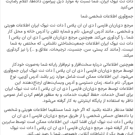
دات نت نیوک ایران، شما نسبت به موارد ذیل پیرامون داده‌ها، اعلام رضایت
می‌کنید
جمع‌آوری اطلاعات شخصی شما
مرجع دی‌ان‌ان فارسی | دی ان ان پلاس | دات نت نیوک ایران اطلاعات هویتی
و شخصی ـ مانند آدرس ای‌میل، نام و شماره تلفن یا آدرس خانه و محل کار
شما ـ را گردآوری می‌کند. هم‌چنین مرجع دی‌ان‌ان فارسی | دی ان ان پلاس |
دات نت نیوک ایران اطلاعات جمعیت‌شناختی ناشناس، که مختص به شما
نیست، (مانند کد پستی، سن، جنسیت، ترجیحات، علائق و ...) را نیز گردآوری
میکند.
هم‌چنین اطلاعاتی درباره سخت‌افزار و نرم‌افزار رایانه شما به‌صورت خودکار
توسط مرجع دی‌ان‌ان فارسی | دی ان ان پلاس | دات نت نیوک ایران جمع‌آوری
می‌شود. این اطلاعات ممکن است شامل موارد زیر باشد: آدرس آی‌پی، نوع
مرورگر، نام دامنه، زمان دسترسی و آدرس وبسایت‌های ارجاع‌دهنده. این
اطلاعات توسط مرجع دی‌ان‌ان فارسی | دی ان ان پلاس | دات نت نیوک ایران
برای اعمال خدمات، حفظ کیفیت خدمات، و به منظور فراهم کردن آمار عمومی
ناظر به استفاده از پایگاه اینترنتی به کار گرفته می‌شود.
لطفا مدنظر داشته باشید که اگر خود شما مستقیما اطلاعات هویتی و شخصی
یا داده‌های حساس شخصی را از طریق مرجع دی‌ان‌ان فارسی | دی ان ان
پلاس | دات نت نیوک ایران افشا کنید، این اطلاعات ممکن است توسط سایرین
به کار گرفته شود. مرجع دی‌ان‌ان فارسی | دی ان ان پلاس | دات نت نیوک
ایران هیچ یک از ارتباطات آنلاین خصوصی شما را رصد نمی‌کند.