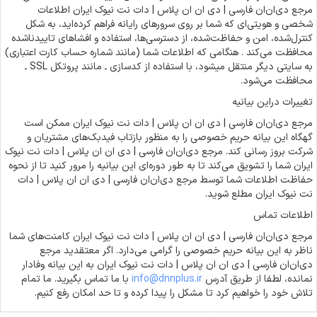
مرجع دی‌ان‌ان فارسی | دی ان ان پلاس | دات نت نیوک ایران اطلاعات
شخصی و هویتی‌ای که شما بر روی سرورهای رایانه فراهم کرده‌اید، به شکل
کنترل‌شده، امن و حفاظت‌شده، از دسترسی‌ها، استفاده و افشاهای تاییدناشده
محافظت می‌کند . هنگامی که اطلاعات شما (مانند شماره حساب کارت اعتباری)
به سایتی دیگر منتقل میشود، با استفاده از کدسازی ـ مانند پروتکل SSL ـ
محافظت می‌شود.
تغییرات دراین بیانیه
مرجع دی‌ان‌ان فارسی | دی ان ان پلاس | دات نت نیوک ایران ممکن است
گهگاه این بیانه حریم خصوصی را به منظور بازتاب فیدبک‌های مشتریان و
شرکت بروز رسانی کند. مرجع دی‌ان‌ان فارسی | دی ان ان پلاس | دات نت نیوک
ایران شما را تشویق می‌کند تا به طور دوره‌ای این بیانیه را مرور کنید تا از نحوه
حفاظت اطلاعات شما توسط مرجع دی‌ان‌ان فارسی | دی ان ان پلاس | دات
نت نیوک ایران مطلع شوید.
اطلاعات تماس
مرجع دی‌ان‌ان فارسی | دی ان ان پلاس | دات نت نیوک ایران کامنت‌های شما
ناظر به این بیانه حریم خصوصی را گرامی می‌دارد. اگر معتقدید مرجع
دی‌ان‌ان فارسی | دی ان ان پلاس | دات نت نیوک ایران به این بیانه وفادار
نمانده، لطفا از طریق آدرس
info@dnnplus.ir
با ما تماس بگیرید. ما تمام
تلاش خود را خواهیم کرد تا مشکل را پیدا کرده و تا حد امکان رفع کنیم.