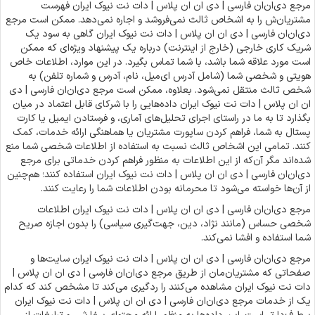
مرجع دی‌ان‌ان فارسی | دی ان ان پلاس | دات نت نیوک ایران فهرست
مشتریان‌ش را به اشخاص ثالث نمی‌فروشد و اجاره نمی‌دهد. ممکن است مرجع
دی‌ان‌ان فارسی | دی ان ان پلاس | دات نت نیوک ایران گاهی به سود یک
شریک کاری خارجی (خارج از اینترنت) درباره یک پیشنهاد ویژه‌ای که ممکن
است مورد علاقه شما باشد، با شما تماس بگیرد. در این موارد، اطلاعات خاص
هویتی و شخصی شما (شامل آدرس ای‌میل، نام، آدرس و شماره تلفن) به
شخص ثالث منتقل نمی‌شود. بعلاوه، ممکن است مرجع دی‌ان‌ان فارسی | دی
ان ان پلاس | دات نت نیوک ایران داده‌هایی را با شرکای قابل اعتماد در میان
بگذارد تا به ما در راستای اجرای تحلیل‌های آماری، و فرستادن ایمیل یا کارت
پستال به شما، فراهم کردن ساپورت مشتریان یا هماهنگی ارائه خدمات، کمک
کنند. تمامی این اشخاص ثالث نسبت به استفاده از اطلاعات شخصی شما منع
شده‌اند مگر آن‌که از این اطلاعات به منظور فراهم کردن خدماتی برای مرجع
دی‌ان‌ان فارسی | دی ان ان پلاس | دات نت نیوک ایران استفاده کنند؛ هم‌چنین
از آن‌ها خواسته می‌شود تا محرمانه بودن اطلاعات شما را رعایت کنند.
مرجع دی‌ان‌ان فارسی | دی ان ان پلاس | دات نت نیوک ایران اطلاعات
شخصی حساس (مانند نژاد، دین، جهت‌گیری سیاسی) را بدون اجازه صریح
شما استفاده و افشا نمی‌کند.
مرجع دی‌ان‌ان فارسی | دی ان ان پلاس | دات نت نیوک ایران سایت‌ها و
صفحاتی که مشتریان‌مان از طریق مرجع دی‌ان‌ان فارسی | دی ان ان پلاس |
دات نت نیوک ایران مشاهده می‌کنند را ردگیری می‌کند تا مشخص کند که کدام
یک از خدمات مرجع دی‌ان‌ان فارسی | دی ان ان پلاس | دات نت نیوک ایران