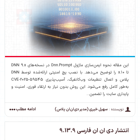
این مقاله نحوه ایمن‌سازی ماژول Dnn.Prompt در نسخه‌های DNN ۹.x
تا ۱۰.x را توضیح می‌دهد. با نصب پچ امنیتی ارائه‌شده توسط DNN
پلاس و اعمال تنظیمات وب‌کانفیگ، آسیب‌پذیری CVE-2025-59545
به‌طور کامل رفع می‌شود. این روش بدون نیاز به ارتقاء فوری، امنیت و
پایداری سایت را تضمین...
ادامه مطلب
نویسنده :
سهیل خیری (مدیر دی‌ان‌ان پلاس)
انتشار دی ان ان فارسی 9.13.9