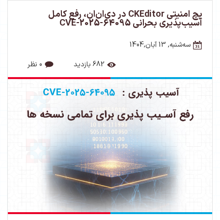
پچ امنیتی CKEditor در دی‌ان‌ان، رفع کامل
آسیب‌پذیری بحرانی CVE-2025-64095
ﺳﻪشنبه, 13 آبان,1404
682 بازدید
0 نظر