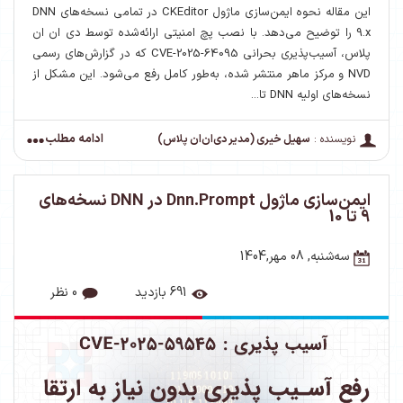
این مقاله نحوه ایمن‌سازی ماژول CKEditor در تمامی نسخه‌های DNN
9.x را توضیح می‌دهد. با نصب پچ امنیتی ارائه‌شده توسط دی ان ان
پلاس، آسیب‌پذیری بحرانی CVE-2025-64095 که در گزارش‌های رسمی
NVD و مرکز ماهر منتشر شده، به‌طور کامل رفع می‌شود. این مشکل از
نسخه‌های اولیه DNN تا...
ادامه مطلب
نویسنده :
سهیل خیری (مدیر دی‌ان‌ان پلاس)
ایمن‌سازی ماژول Dnn.Prompt در DNN نسخه‌های
9 تا 10
ﺳﻪشنبه, 08 مهر,1404
691 بازدید
0 نظر