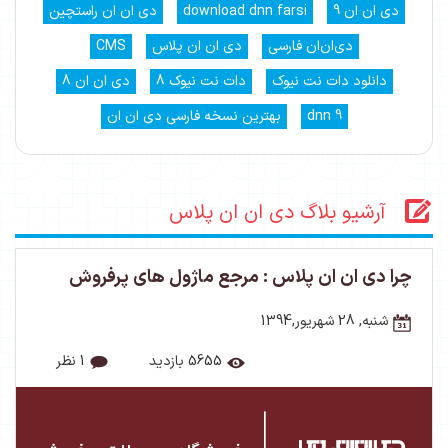
دی ان ان 9
download dnn farsi
دی ان ان راستچین
دی‌ان‌ان فارسی
دی ان ان پلاس
CMS
دانلود دات نت نیوک
دات نت نیوک 8
دی ان ان 8
dnn 9
بهترین نسخه فارسی دی ان ان
آرشیو بلاگ دی ان ان پلاس
چرا دی ان ان پلاس : مرجع ماژول های پرفروش
شنبه, 28 شهریور,1394
5655 بازدید
1 نظر