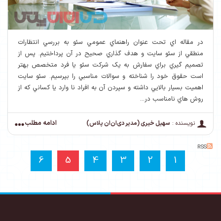
در مقاله اي تحت عنوان راهنماي عمومي سئو به بررسي انتظارات
منطقي از سئو سايت و هدف گذاري صحيح در آن پرداختيم. پس از
تصميم گيري براي سفارش به يک شرکت سئو يا فرد متخصص بهتر
است حقوق خود را شناخته و سوالات مناسبي را بپرسيم. سئو سايت
اهميت بسيار بالايي داشته و سپردن آن به افراد نا وارد يا کساني که از
روش هاي نامناسب در...
ادامه مطلب
نویسنده :
سهیل خیری (مدیر دی‌ان‌ان پلاس)
RSS
6
5
4
3
2
1