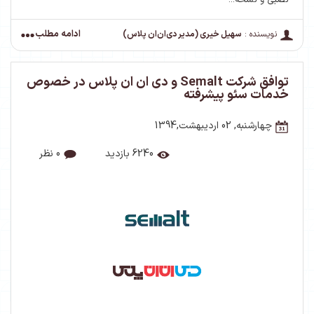
نصبی و نسخه...
ادامه مطلب
نویسنده :
سهیل خیری (مدیر دی‌ان‌ان پلاس)
توافق شرکت Semalt و دی ان ان پلاس در خصوص
خدمات سئو پیشرفته
چهارشنبه, 02 اردیبهشت,1394
6240 بازدید
0 نظر