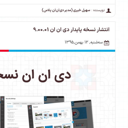
نویسنده :
سهیل خیری (مدیر دی‌ان‌ان پلاس)
انتشار نسخه پایدار دی ان ان 9.00.01
ﺳﻪشنبه, 12 بهمن,1395