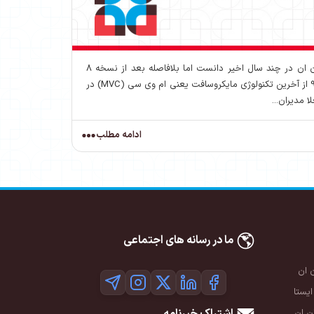
انتشار نسخه 8 را می توان حساس ترین و مهمترین پرش های دی ان ان در چند سال اخیر دانست اما بلافاصله بعد از نسخه 8
مستقیم به دی ان ان 9 ارتقا یافت. گر چه انتظار می رفت دی ان ان 9.0.0 از آخرین تکنولوژی مایکروسافت یعنی ام وی سی (MVC) در
 مدیران...
ادامه مطلب
ما در رسانه های اجتماعی
 ان
ایستا
اشتراک خبرنامه
 ان