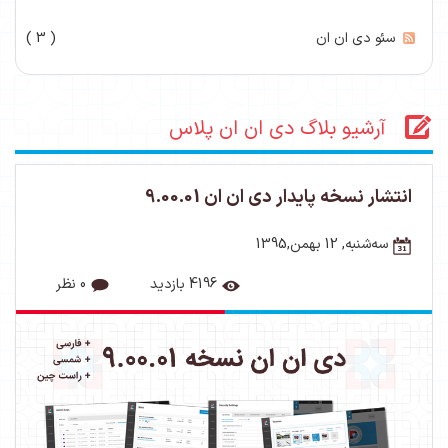
سئو دی ان ان
( 3 )
آرشیو بلاگ دی ان ان پلاس
انتشار نسخه پایدار دی ان ان 9.00.01
ﺳﻪشنبه, 12 بهمن,1395
4196 بازدید
0 نظر