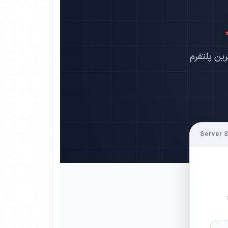
ین پلتفرم
Server S