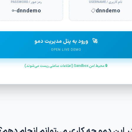
نام کاربری / USERNAME
رمز عبور / PASSWORD
dnndemo
dnndemo
🔑
📋
🚀
ورود به پنل مدیریت دمو
OPEN LIVE DEMO
🔒 محیط امن Sandbox (اطلاعات ساعتی ریست می‌شوند)
ر این دمو چه کاری می‌توانم انجام دهم؟