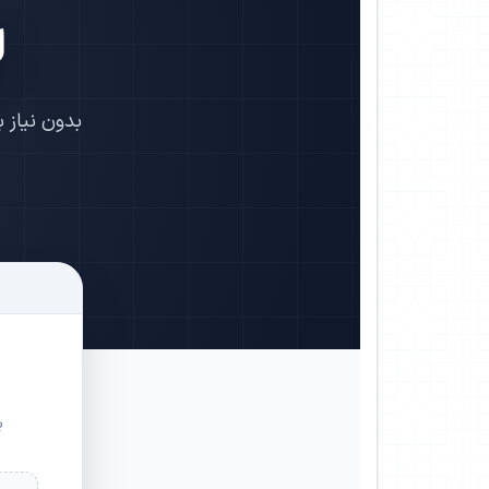
ل
بدون نیاز 
ب