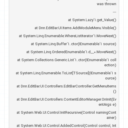
was thrown
 ---
   at System.Lazy`1.get_Value()
   at Dnn.EditBar.UI.Items.AddModuleMenu.Visible()
   at System.Linq.Enumerable.WhereListIterator`1.MoveNext()
   at System.Linq.Buffer`1..ctor(IEnumerable`1 source)
   at System.Linq.OrderedEnumerable`1.d__0.MoveNext()
   at System.Collections.Generic.List`1..ctor(IEnumerable`1 coll
ection)
   at System.Linq.Enumerable.ToList[TSource](IEnumerable`1 s
ource)
   at Dnn.EditBar.UI.Controllers.EditBarController.GetMenuItems
()
   at Dnn.EditBar.UI.Controllers.ContentEditorManager.OnInit(Ev
entArgs e)
   at System.Web.UI.Control.InitRecursive(Control namingCont
ainer)
   at System.Web.UI.Control.AddedControl(Control control, Int