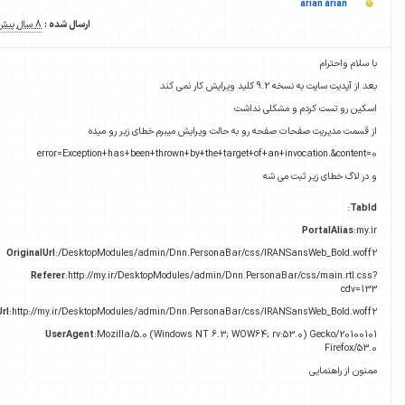
arian arian
ارسال شده :
8 سال پیش
با سلام واحترام
بعد از آپدیت سایت به نسخه 9.2 کلید ویرایش کار نمی کند
اسکین رو تست کردم و مشکلی نداشت
از قسمت مدیریت صفحات صفحه رو به حالت ویرایش میبرم خطای زیر رو میده
error=Exception+has+been+thrown+by+the+target+of+an+invocation.&content=0
و در لاگ خطای زیر ثبت می شه
:
TabId
PortalAlias
:my.ir
OriginalUrl
:/DesktopModules/admin/Dnn.PersonaBar/css/IRANSansWeb_Bold.woff2
Referer
:http://my.ir/DesktopModules/admin/Dnn.PersonaBar/css/main.rtl.css?
cdv=133
Url
:http://my.ir/DesktopModules/admin/Dnn.PersonaBar/css/IRANSansWeb_Bold.woff2
UserAgent
:Mozilla/5.0 (Windows NT 6.3; WOW64; rv:53.0) Gecko/20100101
Firefox/53.0
ممنون از راهنمایی