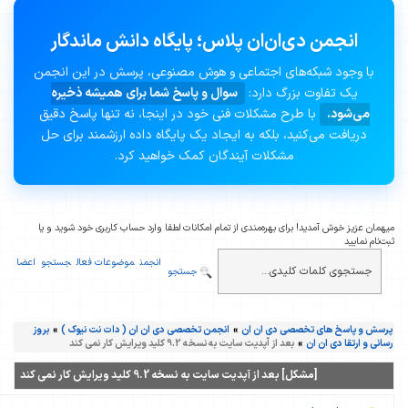
انجمن دی‌ان‌ان پلاس؛ پایگاه دانش ماندگار
با وجود شبکه‌های اجتماعی و هوش مصنوعی، پرسش در این انجمن
یک تفاوت بزرگ دارد:
سوال و پاسخ شما برای همیشه ذخیره
می‌شود.
با طرح مشکلات فنی خود در اینجا، نه تنها پاسخ دقیق
دریافت می‌کنید، بلکه به ایجاد یک پایگاه داده ارزشمند برای حل
مشکلات آیندگان کمک خواهید کرد.
همان عزیز خوش آمدید! برای بهره‌مندی از تمام امکانات لطفا وارد حساب کاربری خود شوید و یا
ت‌نام نمایید
انجمن
موضوعات فعال
جستجو
اعضا
جستجو
رسش و پاسخ های تخصصی دی ان ان
»
انجمن تخصصی دی ان ان ( دات نت نیوک )
»
بروز
سانی و ارتقا دی ان ان
»
بعد از آپدیت سایت به نسخه 9.2 کلید ویرایش کار نمی کند
[مشکل] بعد از آپدیت سایت به نسخه 9.2 کلید ویرایش کار نمی کند