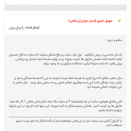
سهیل خیری (مدیر دی‌ان‌ان پلاس)
ارسال شده :
8 سال پیش
سلام و درود .
راه حل مناسبی در پیش نگرفتید . اول باید سایت رو رفع مشکل میکردد که سایت حداقل استیبل
اولیه داشته باشه بعدش ماژول ها اپدیت بشوند و در نهایت هسته شما مراحل رو برعکس
پیش رفتید که باعث میشه ترکیب مشکلات دیگری رو به وجود بیاره .
حال حاضر خطای که درج کردید به هسته خطا میده با توجه به این که هسته مشکلی نداره و
ترکیب چند مشکل باعث این شده رهگیری خطای اصلی رو به سختی جلو بردید . حال حاضر با
این جزئیات کمکی نمیشه کرد .
الان واضح بفرمایید سایت در چه وضعیتیه ؟! و سایت بالا میاد تمام بخش هاش ؟ اگر بالا میاد
ماژول ها رو اپدیت کنید. بعدش ببنیم مشکل به کجا میرسه. این تنها ایده ای بود در این شرایط
میتونم داشته باشم .
از کاربران گرامی وب سایت دی ان ان پلاس خواهشمندم از دگمه تشکر به جای پست اسپم
استفاده کنند .