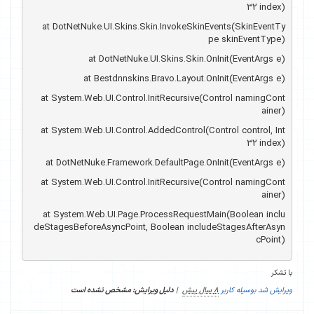
32 index)
   at DotNetNuke.UI.Skins.Skin.InvokeSkinEvents(SkinEventTy
pe skinEventType)
   at DotNetNuke.UI.Skins.Skin.OnInit(EventArgs e)
   at Bestdnnskins.Bravo.Layout.OnInit(EventArgs e)
   at System.Web.UI.Control.InitRecursive(Control namingCont
ainer)
   at System.Web.UI.Control.AddedControl(Control control, Int
32 index)
   at DotNetNuke.Framework.DefaultPage.OnInit(EventArgs e)
   at System.Web.UI.Control.InitRecursive(Control namingCont
ainer)
   at System.Web.UI.Page.ProcessRequestMain(Boolean inclu
deStagesBeforeAsyncPoint, Boolean includeStagesAfterAsyn
cPoint)
با تشکر
ویرایش شد بوسیله کاربر
8 سال پیش
|
دلیل ویرایش: مشخص نشده است