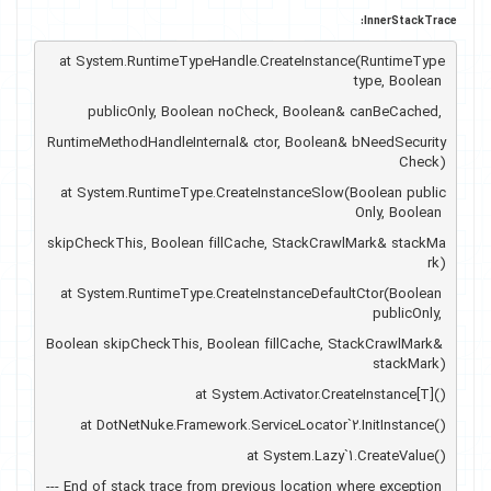
InnerStackTrace:
   at System.RuntimeTypeHandle.CreateInstance(RuntimeType 
type, Boolean 
publicOnly, Boolean noCheck, Boolean& canBeCached, 
RuntimeMethodHandleInternal& ctor, Boolean& bNeedSecurity
Check)
   at System.RuntimeType.CreateInstanceSlow(Boolean public
Only, Boolean 
skipCheckThis, Boolean fillCache, StackCrawlMark& stackMa
rk)
   at System.RuntimeType.CreateInstanceDefaultCtor(Boolean 
publicOnly, 
Boolean skipCheckThis, Boolean fillCache, StackCrawlMark& 
stackMark)
   at System.Activator.CreateInstance[T]()
   at DotNetNuke.Framework.ServiceLocator`2.InitInstance()
   at System.Lazy`1.CreateValue()
--- End of stack trace from previous location where exception 