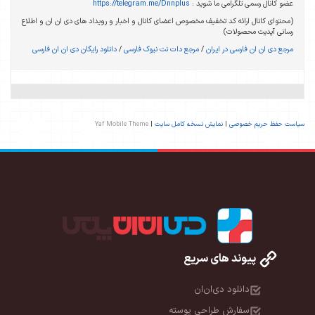
عضو کانال رسمی تلگرامی ما شوید :
https://telegram.me/Dnnplus
(محتوای کانال ارائه کد تخفیف مخصوص اعضای کانال و اخبار و رویداد های دی ان ان و اطلاع
رسانی آپدیت محصولات)
مرجع دی ان ان فارسی در ایران
/
مرجع دات نت نیوک فارسی
/
دانلود رایگان دی ان ان فارسی
یاست حفظ حریم خصوصی
|
نمایش نسخه کامل سایت
|
Yaf Mobile Theme
پیوند های سریع
دانلود دی‌ان‌ان
سفارش طراحی پوسته