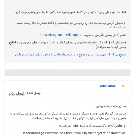
لطفا خطای اصلی را پیدا کنید و در ادامه همین تاپیک ذکر کنید تا راهنمایی لازم صورت گیرد .
از کاربران گرامی وب سایت دی ان ان پلاس خواهشمندم از دگمه تشکر به جای پست اسپم
استفاده کنند .
عضو کانال رسمی تلگرامی ما شوید :
https://telegram.me/Dnnplus
(محتوای کانال ارائه کد تخفیف مخصوص اعضای کانال و اخبار و رویداد های دی ان ان و اطلاع
رسانی آپدیت محصولات)
مرجع دی ان ان فارسی در ایران
/
مرجع دات نت نیوک فارسی
/
دانلود رایگان دی ان ان فارسی
arian arian
ارسال شده :
8 سال پیش
ممنون بابت راهنماییتون
سایت من کلا بالا نمی اومد و مشکل داشت و نتونستم قبلش ماژول ها رو برروزرسانی کنم و به
همین جهت اول سایت رو آپدیت کردم و بعد ماژول ها رو که مشکلی نداشتم
و خطایی که تو لاگ سیستم ثبت شده خطای زیر هست
InnerMessage:
Exception has been thrown by the target of an invocation.