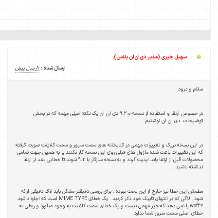
سهیل خیری (مدیر دی‌ان‌ان پلاس)
ارسال شده :
8 سال پیش
سلام و درود
در خصوص ارتقا و استفاده از نسخه 9.2.0 دی ان ان یک نکته خیلی مهمه که در بخش
توضیحات دی ان ان نوشتیم
در این نسخه بریک و تغییرات مهمی در کتابخانه های سمت سرور و سمت کلاینت صورت گرفته
که این تغییرات باعث شده ماژول های قبلی روی این نسخه کار نکنند یا به همین جهت تمامی
محصولات قبل از ارتقا باید اپدیت گردد و به نسخه سازگار با 9.2 شوند تا خطایی بعد از ارتقا
نداشته باشید .
مطمئن این خطا نیز خارج از این بحث نبوده . برای بررسی دقیقتر مشکل باید لاگ دقیقی ارائه
شود . لاگی که در انتهای تاپیک خود ذکر کردید . یک خطای MIME TYPE است که اجازه دانلود
woff2 را نمی دهد که چیز مهمی نیست و یک خطای سمت کلاینت به وجود میاورد و ربطی به
خطای اصلی سمت سرور شما ندارد .