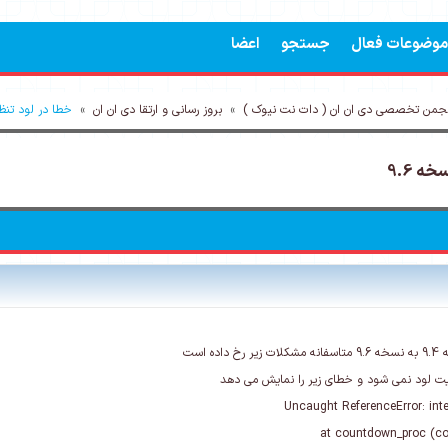
موضوعات فعال
جستجو
اعضا
جمن تخصصی دی ان ان ( دات نت نیوک )
»
بروز رسانی و ارتقا دی ان ان
»
خطا در لود تنظی
ه 9.6
ه است
Uncaught ReferenceError: inte