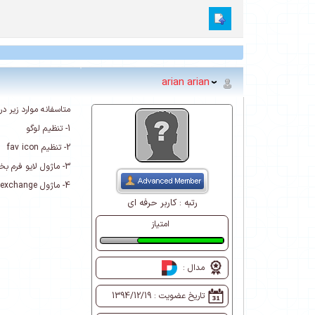
arian arian
متاسفانه موارد زیر د
1- تنظیم لوگو
2- تنظیم fav icon
3- ماژول لایو فرم بخش مدیریت > تنظیمات
4- ماژول live exchange ( پرسش و پاسخ) بطور کلی کار نمیکند
رتبه :
کاربر حرفه ای
امتیاز
دوست داشتنی
مدال :
تاریخ عضویت :
1394/12/19