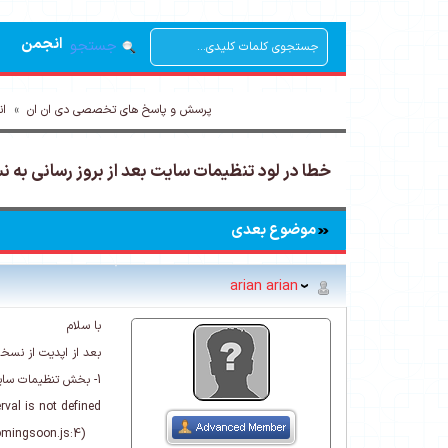
انجمن
جستجو
پرسش و پاسخ های تخصصی دی ان ان
»
ان
خطا در لود تنظیمات سایت بعد از بروز رسانی به نسخ
موضوع بعدی
arian arian
با سلام
بعد از اپدیت از نسخه 9.4 به نسخه 9.6 متاسفانه مشکلات زیر رخ داد
1- بخش تنظیمات سایت لود نمی شود و خطای زیر را نمایش می دهد
rval is not defined
at countdown_proc (comingsoon.js:4)