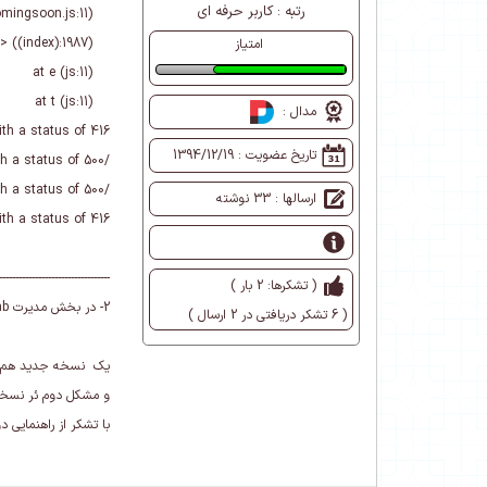
رتبه :
کاربر حرفه ای
at s.fn.init.$.fn.countdown (comingsoon.js:11)
at HTMLDocument.<anonymous> ((index):1987)
امتیاز
at e (js:11)
دوست داشتنی
at t (js:11)
مدال :
h a status of 416 ()
تاریخ عضویت :
1394/12/19
/API/PersonaBar/SiteSettings/GetPortalSettings?portalId=undefined&cultureCode=:1 Failed to load resource: the server responded with a status of 500 ()
/API/PersonaBar/SiteSettings/GetPortals:1 Failed to load resource: the server responded with a status of 500 ()
ارسالها : 33 نوشته
h a status of 416 ()
----------------------------------
( تشکرها: 2 بار )
2- در بخش مدیرت live tab بخش تنظیمات قابل مشاهه نمی باشد
( 6 تشکر دریافتی در 2 ارسال )
یک نسخه جدید هم نص
و مشکل دوم ئر نسخ
با تشکر از راهنمایی د