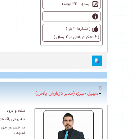
ارسالها : 33 نوشته
( تشکرها: 2 بار )
( 6 تشکر دریافتی در 2 ارسال )
سهیل خیری (مدیر دی‌ان‌ان پلاس)
سلام و درود .
بله برخی باگ های ذکر شده در نسخه 961 موجود 
در خصوص مازول ه
ندارند .