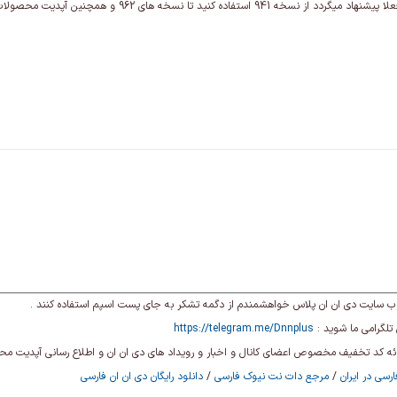
 941 استفاده کنید تا نسخه های 962 و همچنین آپدیت محصولات ارائه گردد .
ی وب سایت دی ان ان پلاس خواهشمندم از دگمه تشکر به جای پست اسپم استفاده کنند .
تلگرامی ما شوید :
https://telegram.me/Dnnplus
رائه کد تخفیف مخصوص اعضای کانال و اخبار و رویداد های دی ان ان و اطلاع رسانی آپدیت م
رسی در ایران
/
مرجع دات نت نیوک فارسی
/
دانلود رایگان دی ان ان فارسی