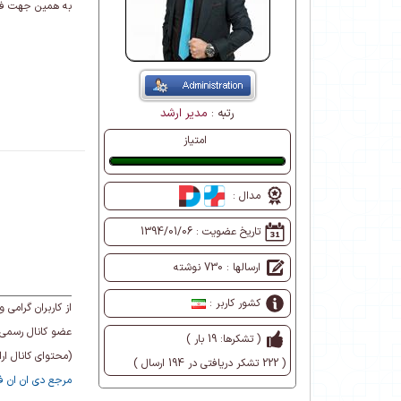
به همین جهت فعلا پیشنهاد میگردد از نسخه
رتبه :
مدیر ارشد
امتیاز
عالی
مدال :
تاریخ عضویت :
1394/01/06
ارسالها : 730 نوشته
کشور کاربر :
از کاربران گرام
عضو کانال رسمی 
( تشکرها: 19 بار )
(محتوای کانال ا
( 222 تشکر دریافتی در 194 ارسال )
مرجع دی ان ان فا