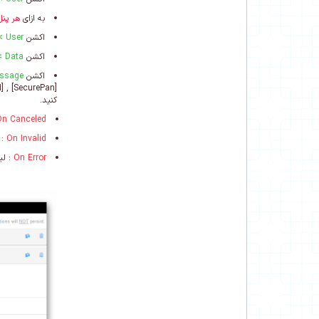
به ازای
هر پنل
اکشن
User
r Login
اکشن
Data
>
اکشن
ssage
کنید.
On Canceled
On Invalid
: 
On Error
: ل