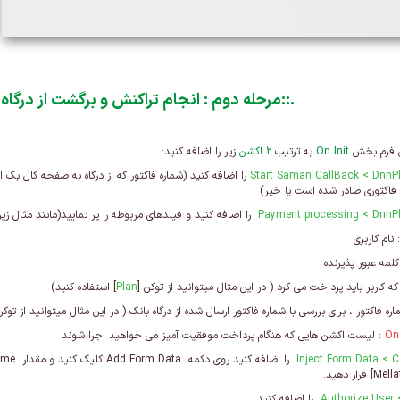
::.
مرحله دوم : انجام تراکنش و برگشت از درگاه
ن فرم بخش
On Init
به ترتیب
2 اکشن
زیر را اضافه کنید:
DnnP
> Start Saman CallBack
را اضافه کنید (شماره فاکتور که از درگاه به صفحه کال بک
فاکتوری صادر شده است یا خیر)
DnnP
> Payment processing
را اضافه کنید و فیلدهای مربوطه را پر نمایید(مانند مثال زیر 
 نام کاربری
ﻛﻠﻤﻪ ﻋﺒﻮر ﭘﺬﻳﺮﻧﺪه
که کاربر باید پرداخت می کرد ( در این مثال میتوانید از توکن [
Plan
] استفاده کنید)
ره فاکتور ، برای بررسی با شماره فاکتور ارسال شده از درگاه بانک ( در این مثال میتوانید از توکن
On
: لیست اکشن هایی که هنگام پرداخت موفقیت آمیز می خواهید اجرا شوند
C
>
Inject Form Data
را اضافه کنید روی دکمه
Add Form Data
کلیک کنید و مقدار
ame
Mell
] قرار دهید.
> Autho
را اضافه کنید.