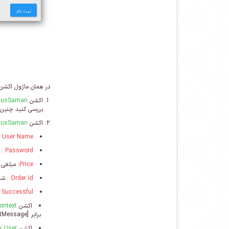
در همان ماژول اکش
اکشن
lusSaman
بررسی کنید چنین 
اکشن
lusSaman
User Name
:
Password
: 
Price
: مبلغی 
Order Id
: شما
 Successful
اکشن
ontext
برابر [
atMessage
اکشن
User
rize User