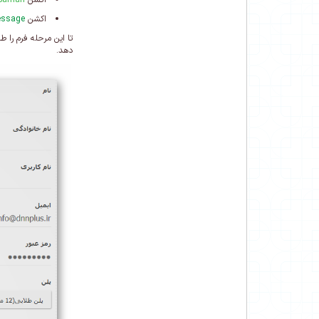
اکشن
sSaman
اکشن
ssage
تا این مرحله فرم را 
دهد.