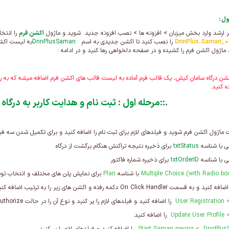
ل :
ارشد وارد بخش میزبان > افزونه ها > نصب افزونه جدید شوید و ماژول
اکشن فرم
را انتخا
DnnPlus.Saman_02.
را نصب کنید تا اکشن جدیدی به اسم
DnnPlusSaman
به لیست اکشن
ماژول اکشن فرم را کشیده و در صفحه دلخواهی رها کنید و در ادامه :
شن درگاه سامان کیش، یک قالب فرم آماده به لیست قالب های اکشن فرم اضافه میشه که به راح
 کنید.
::.
مرحله اول : ثبت نام و هدایت کاربر به درگاه
ماژول اکشن فرم شوید و فیلدهای لازم برای ثبت نام را اضافه کنید و برای تکمیل شدن سه فیل
 با شناسه
txtStatus
برای ذخیره نتیجه تراکنش هنگام برگشت از درگاه
 با شناسه
txtOrderID
برای ذخیره شماره فاکتور
Multiple Choice (with Radio bo
با شناسه
Plan
برای نمایش پلن های مختلف و انتخاب توس
 اضافه کنید و به قسمت
On Click Handler
دکمه رفته و اکشن های زیر را به ترتیب اضافه کنی
User Registration 
را اضافه کنید و فیلدهای لازم را پر کنید و نوع آن را در حالت Don't Authorize تنظیم کنید.
Update User Profile
را اضافه کنید.