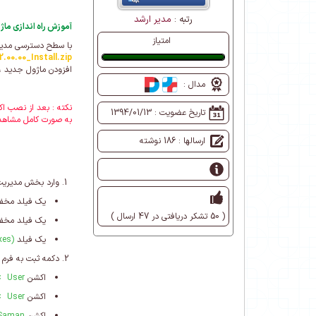
رتبه :
مدیر ارشد
آموزش راه اندازی ماژو
امتیاز
با سطح دسترسی مدیر 
00.00_Install.zip
عالی
افزودن ماژول جدید ، 
مدال :
نکته : بعد از نصب اک
تاریخ عضویت :
1394/01/13
به صورت کامل مشاهده
ارسالها : 186 نوشته
وارد بخش مدیریت 
یک فیلد مخفی
( 50 تشکر دریافتی در 47 ارسال )
یک فیلد مخفی
یک فیلد
xes)
دکمه ثبت به فرم
اکشن
< User
اکشن
 < User