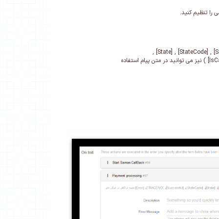
را اضافه کنید و از توکن های ( [Error] , [TRACENO] , [Successful] , [StateCode] , [State] ,
[SecurePan] , [RRN] , [ResNum] , [RefNum] , [MID] , [SamanMessage] , [CID] , [Amount] , [IsCallBack] ) نیز می توانید در متن پیام استفاده