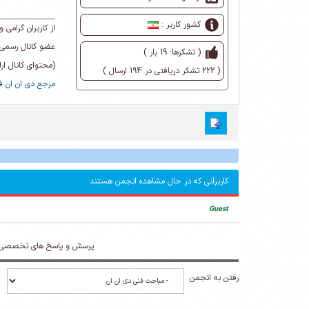
کشور کاربر :
از کاربران گرام
عضو کانال رسمی 
( تشکرها: 19 بار )
(محتوای کانال ا
( 222 تشکر دریافتی در 194 ارسال )
مرجع دی ان ان فا
کاربرانی که در حال مشاهده انجمن هستند
Guest
پرسش و پاسخ های تخصصی د
رفتن به انجمن