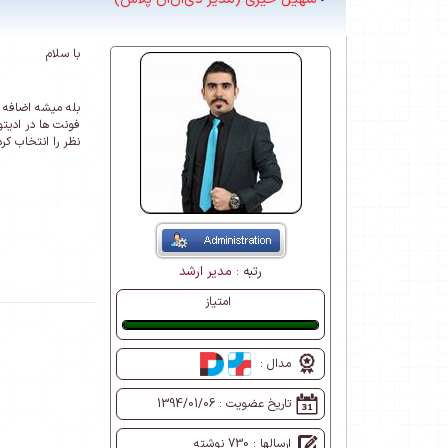
با سلام
بله میشه اضافه ک
نظر را انتخاب کرد
رتبه :
مدیر ارشد
امتیاز
عالی
مدال :
تاریخ عضویت :
1394/01/06
ارسالها : 730 نوشته