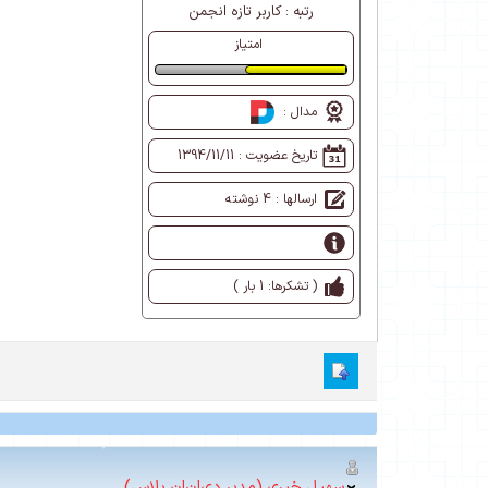
رتبه :
کاربر تازه انجمن
امتیاز
طبیعی
مدال :
تاریخ عضویت :
1394/11/11
ارسالها : 4 نوشته
( تشکرها: 1 بار )
سهیل خیری (مدیر دی‌ان‌ان پلاس)