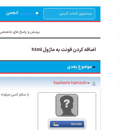
انجمن
جستجو
پرسش و پاسخ های تخصصی د
اضافه کردن فونت به ماژول html
موضوع بعدی
hashemi hamzeh
با سلام کسی میئونه چه جوری ف