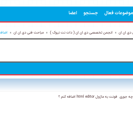
موضوعات فعال
جستجو
اعضا
ی ان ان
»
انجمن تخصصی دی ان ان ( دات نت نیوک )
»
مباحث فنی دی ان ان
»
اضافه 
ونت به ماژول html editor اضافه کنم ؟