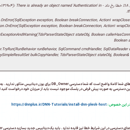
0:43 دقیقه | 18% خطا رخ داد - re is already an object named 'Authentication' in
t
.OnError(SqlException exception, Boolean breakConnection, Action1 wrapCloseI
ion.OnError(SqlException exception, Boolean breakConnection, Action1 wrapClo
wExceptionAndWarning(TdsParserStateObject stateObj, Boolean callerHasConn
Boolean 
er.TryRun(RunBehavior runBehavior, SqlCommand cmdHandler, SqlDataReader 
ySimpleResultSet bulkCopyHandler, TdsParserStateObject stateObj, Boolean&
دقت کنید این خطای شما کاملا واضح است که شما دسترسی B_Owner
این دسترسی به صورت پیش فرض در پلسک موجود نیست باید از میزبان خود درخواست کنید این 
در این خصوص :
https://dnnplus.ir/DNN-Tutorials/install-dnn-plesk-host
ترسی در این شرایط خطا نیز فایده ندارد . باید یک دیتابیس جدید بسازید دسترسی DB_Owner اعمال شود و سپس اقدام به نصب کنید .