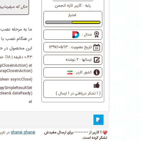
رتبه :
کاربر تازه انجمن
حال که میفرمایید
امتیاز
طبیعی
ما به مرحله نصب 
مدال :
در هنگام نصب با 
تاریخ عضویت :
1397/05/13
این محصول در حال
0:43 دقیقه | 18% خطا رخ داد - System.Data.SqlClient.SqlException (0x80131904): There is already an object named 'Authentication' in the database.
ارسالها : 2 نوشته
pCloseInAction) at
wrapCloseInAction)
کشور کاربر :
oolean asyncClose)
pySimpleResultSet
( 1 تشکر دریافتی در 1 ارسال )
oolean& dataReady)
at
1 کاربر از --------- برای ارسال مفیدش
ghanei ghanei
در تاریخ /03/04
تشکر کرده است.