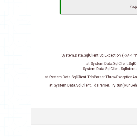
ده ؟
at System.Data.SqlClient.Sql
System.Data.SqlClient.SqlInter
at System.Data.SqlClient.TdsParser.ThrowExceptionA
at System.Data.SqlClient.TdsParser.TryRun(RunBe