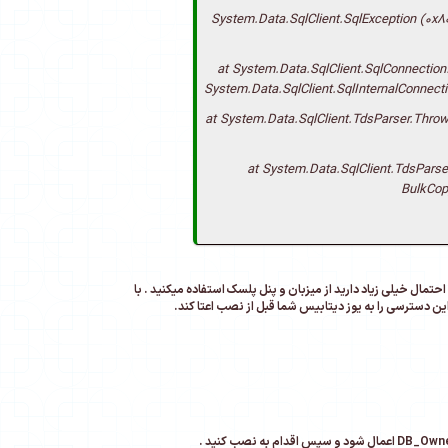
System.Data.SqlClient.SqlException (0x80131904): The
at System.Data.SqlClient.SqlConnection
System.Data.SqlClient.SqlInternalConnect
at System.Data.SqlClient.TdsParser.Thro
at System.Data.SqlClient.TdsPars
BulkCop
D برای یوزر دیتابیس مذکور ندارید . به احتمال خیلی زیاد دارید از میزبان و پنل پلسک استفاده میکنید . با
دسترسی را به یوز دیتابیس شما قبل از نصب اعتا کند.