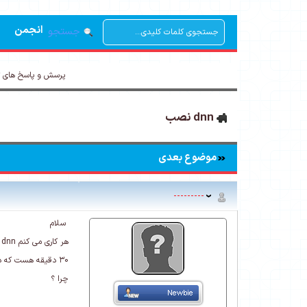
انجمن
جستجو
پرسش و پاسخ های 
dnn نصب
موضوع بعدی
---------
سلام
هر کاری می کنم dnn نصب نمی شه
۳0 دقيقه هست كه در حال نصب هست و نصب نمي شود
چرا ؟