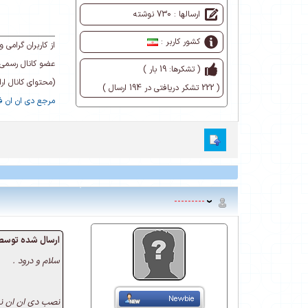
ارسالها : 730 نوشته
کشور کاربر :
از کاربران گرام
عضو کانال رسمی 
( تشکرها: 19 بار )
(محتوای کانال ا
( 222 تشکر دریافتی در 194 ارسال )
مرجع دی ان ان فا
---------
ارسال شده توسط 
سلام و درود .
نصب دی ان ان نهایت بین 20 الی 1 دقیقه طول میکشه بنا به منابع سایت خیل