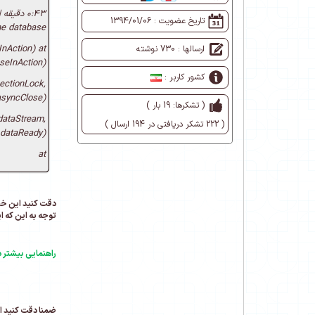
تاریخ عضویت :
1394/01/06
he database.
nAction) at
ارسالها : 730 نوشته
seInAction)
کشور کاربر :
ectionLock,
asyncClose)
( تشکرها: 19 بار )
dataStream,
( 222 تشکر دریافتی در 194 ارسال )
 dataReady)
at
توجه به این که 
راهنمایی بیشتر 
ضمنا دقت کنید اعتای دس