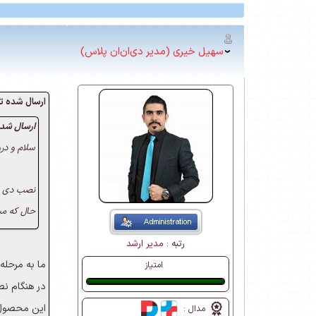
سهیل خیری (مدیر دی‌ان‌ان پلاس)
ارسال شده توسط : efi
ارسال شده
سلام و درو
نصب دی ان ان نهایت بین 20 الی 1 دقیقه طو
حال که می
رتبه :
مدیر ارشد
ما به مرحل
امتیاز
در هنگام ن
عالی
این محصول د
مدال :