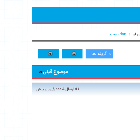
ن ان
»
dnn نصب
گزینه ها
موضوع قبلی
#1
ارسال شده :
8 سال پیش