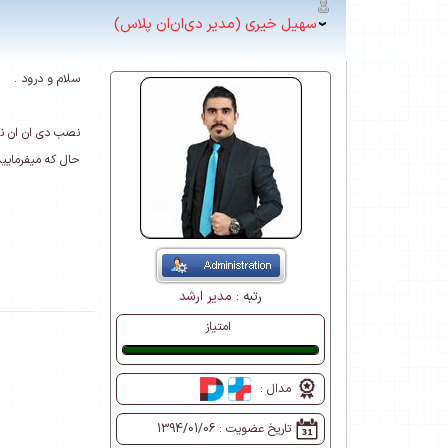
سهیل خیری (مدیر دی‌ان‌ان پلاس)
سلام و درود .
نصب دی ان ان نهایت بین 20 الی 1 دقیقه طول میکشه بنا به منابع سایت خیل
حال که میفرمایید
رتبه :
مدیر ارشد
امتیاز
عالی
مدال :
تاریخ عضویت :
1394/01/06