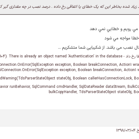
 زیاد شده بخاطر این که یک خطای یا اتفاقی رخ داده . درصد نصب در چه مقداری گیر کر
مي رويم و خطايي نمي دهد
خطا مواجه مي شود
 نصب می باشد. از شکیبایی شما متشکریم ...
Connection.OnError(SqlException exception, Boolean breakConnection, Action1 wra
nalConnection.OnError(SqlException exception, Boolean breakConnection, Action1 
ndWarning(TdsParserStateObject stateObj, Boolean callerHasConnectionLock, B
havior runBehavior, SqlCommand cmdHandler, SqlDataReader dataStream, BulkCo
bulkCopyHandler, TdsParserStateObject stateObj, B
1398