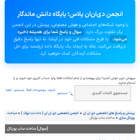
انجمن دی‌ان‌ان پلاس؛ پایگاه دانش ماندگار
با وجود شبکه‌های اجتماعی و هوش مصنوعی، پرسش در این انجمن
یک تفاوت بزرگ دارد:
سوال و پاسخ شما برای همیشه ذخیره
می‌شود.
با طرح مشکلات فنی خود در اینجا، نه تنها پاسخ دقیق
دریافت می‌کنید، بلکه به ایجاد یک پایگاه داده ارزشمند برای حل
مشکلات آیندگان کمک خواهید کرد.
میهمان عزیز خوش آمدید! برای بهره‌مندی از تمام امکانات لطفا وارد حساب کاربری خود شوید و یا
ثبت‌نام نمایید
انجمن
موضوعات فعال
جستجو
اعضا
جستجو
پرسش و پاسخ های تخصصی دی ان ان
»
انجمن تخصصی دی ان ان ( دات نت نیوک )
»
مباحث
پورتال سازی
»
ساخت ساب پورتال
[سوال] ساخت ساب پورتال