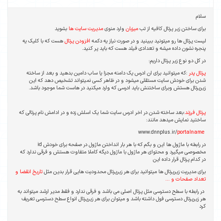
سلام
برای ساختن زیر پرتال کافیه از تب
میزبان
وارد منوی
مدیریت سایت ها
بشوید
لیست پرتال ها رو میتونید ببینید و در صورت نیاز یه دکمه
افزودن پرتال
هست که با کلیک یه
پنجره نشون داده میشه و تعدادی فیلد هست که باید پر کنید.
در کل دو نوع زیر پرتال داریم:
پرتال پدر
:که میتوانید برای ان ادرس یک دامنه مجزا یا ساب دامین بدهید و بعد از ساخته
شدن برای خودش سایت مستقلی میشود و در ظاهر کسی نمیتواند تشخیص دهد که این
زیرپرتال هستش وبرای ساختنش باید ادرسی که وارد میکنید در هاست شما موجود باشد.
پرتال فرزند
:بعد ساخته شدن در اخر ادرس سایت شما یک اسلش زده و در ادامش نام پرتالی که
ساختید نمایش میدهد مانند:
portalname
www.dnnplus.ir/
در رابطه با ماژول ها این و بگم که با هر بار انداختن ماژول در صفحه برای خودش id
مخصوصی میگیرد و محتوای هر ماژول با ماژول دیگه کاملا متفاوت هستش و فرقی ندارد که
در کدام پرتال قرار داده این
برای مدیریت زیرپرتال ها میتوانید برای هر زیرپرتال محدودیت هایی قرار بدین مثل
تاریخ انقضا و
تعداد صفحات و ...
در رابطه با سطح دسترسی مثل پرتال اصلی می باشد و فرقی ندارد و فقط مدیر ارشد میتواند به
هر زیرپرتال دسترسی فول داشته باشد و میتوان برای هر زیرپرتال انواع سطح دسترسی تعریف
کرد