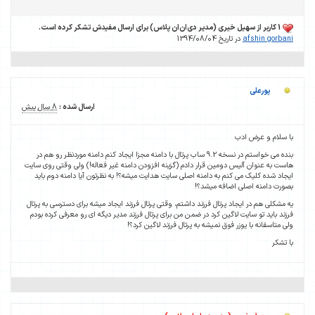
1 کاربر از سهیل خیری (مدیر دی‌ان‌ان پلاس) برای ارسال مفیدش تشکر کرده است.
afshin gorbani
در تاریخ 1394/08/04
پورعلی
ارسال شده :
8 سال پیش
با سلام و عرض ادب
بنده می خواستم در نسخه 9.2 ساب پرتال با دامنه مجزا ایجاد کنم دامنه موردنظر رو هم در
هاست به عنوان آلیس دومین قرار دادم (گزینه افزودن دامنه غیر فعاله!) ولی وقتی روی سایت
ایجاد شده کلیک می کنم به دامنه اصلی سایت هدایت میشه؟! به نظرتون آیا دامنه دوم باید
بصورت دامنه اصلی اضافه میشد؟!
یه مشکلی هم در ایجاد پرتال فرزند داشتم، وقتی پرتال فرزند ایجاد میشه برای دسترسی به پرتال
فرزند باید تو سایت لاگین کرد در ضمن من برای پرتال فرزند مدیر دیگه ای رو معرفی کرده بودم
ولی متاسفانه با یوزر فوق نمیشه به پرتال فرزند لاگین کرد؟!
با تشکر