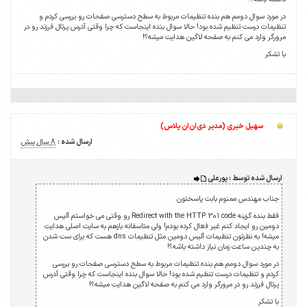
در مورد سوال دومم هم بنده تنظیمات مربوط به سطح دسترسی صفحات رو بررسی کردم و
تنظیمات درست تنظیم شده بود! حالا سوال بنده اینجاست که چرا وقتی آدرس پرتال فرزند رو در
مرورگر وارد می کنم به صفحه لاگین هدایت میشه؟!
با تشکر
سهیل خیری (مدیر دی‌ان‌ان پلاس)
ارسال شده :
8 سال پیش
ارسال شده توسط : پورعلی
جناب مهندس ممنوم بابت پاسختون
فقط بنده گزینه Redirect with the HTTP 301 code رو وقتی می خواستم آلیس
دومین رو ایجاد کنم غیر فعال کرده بودم! ولی متاسفانه بازهم به سایت اصلی هدایت
میشه! به نظرتون تنظیمات آلیس دومین مثل تنظیمات dns هست که برای ست شدن
به چندین ساعت زمان نیاز داشته باشه؟!
در مورد سوال دومم هم بنده تنظیمات مربوط به سطح دسترسی صفحات رو بررسی
کردم و تنظیمات درست تنظیم شده بود! حالا سوال بنده اینجاست که چرا وقتی آدرس
پرتال فرزند رو در مرورگر وارد می کنم به صفحه لاگین هدایت میشه؟!
با تشکر