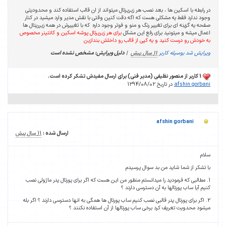
در رابطه با اسکین ها ، بعد نصب هر زیرپرتال میتواند از ان قالب استفاده کند و محدودیتی
وجود ندارد فقط یه مشکلی هست که اگه دقت کنین وقتی با نقش مدیر وارد میشید در کنار
صفحه یه گزینه ای برای تغییر رنگ و منو و فوتر وجود داره که با تغییرش در همه زیررپتال ها
اعمال میشه و میتونید برای رفع این مشکل
برای هر زیرپرتال پوشه اسکین و کانتینر مخصوص
به خودش رو درست کنید و یه کپی از قالب رو داخلش بندازین
ویرایش شد بوسیله کاربر
11 سال پیش
|
دلیل ویرایش: مشخص نشده است
1 کاربر از منصور نظیفی (مدیر فنی) برای ارسال مفیدش تشکر کرده است.
afshin gorbani
در تاریخ 1394/08/02
afshin gorbani
ارسال شده :
11 سال پیش
سلام
با تشکر از شما شاید من بد سوال پرسیدم
1. مطالبی که فرمودید را میدانستم منظور من این هست که اگر برای پورتال پدر ماژولی نصب
کنیم آیا ساب پورتالها به آن دسترسی دارند ؟
2. اگر برای پورتال پدر قالبی نصب کنیم ساب پورتال ها همگی به انها دسترسی دارند ؟ اگر بله
میشود محدویت تعریف کرد برخی ساب پورتالها از آن استفاده نکنند ؟