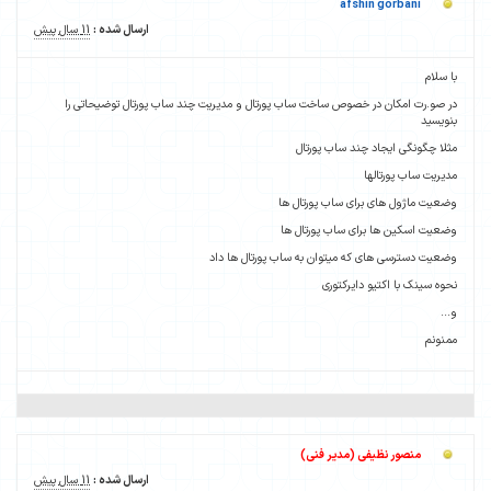
afshin gorbani
ارسال شده :
11 سال پیش
با سلام
در صو.رت امکان در خصوص ساخت ساب پورتال و مدیریت چند ساب پورتال توضیحاتی را
بنویسید
مثلا چگونگی ایجاد چند ساب پورتال
مدیریت ساب پورتالها
وضعیت ماژول های برای ساب پورتال ها
وضعیت اسکین ها برای ساب پورتال ها
وضعیت دسترسی های که میتوان به ساب پورتال ها داد
نحوه سینک با اکتیو دایرکتوری
و...
ممنونم
منصور نظیفی (مدیر فنی)
ارسال شده :
11 سال پیش