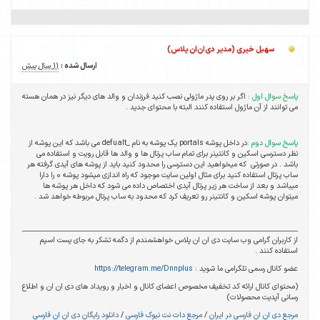
سهیل خیری (مدیر دی‌ان‌ان پلاس)
ارسال شده :
11 سال پیش
پاسخ سوال اول :
اگر بر روی پدر ماژولی نصب کنید فرزندان و والد های دیگر نیز در همان هسته
می توانند از آن ماژول استفاده کنند البته با محتوای جدید .
پاسخ سوال دوم :
در داخل پوشه portals یک پوشه به نام _defualt می باشد که این پوشه از
نظر دسترسی اسکین و کانتینر برای تمام ساب پرتال ها و والد ها قابل رویت و استفاده می
باشد . در صورتی که میخواهید این دسترسی را محدود کنید باید از پوشه های آیدی گرفته هر
ساب پرتال استفاده کنید برای مثال اولین سایت موجود که راه اندازی میشود پوشه 0 را دارا
میباشد و بعد از ساخت هر زیر پرتال آیدی اختصاص داده می شود که داخل هر پوشه ها
میتوان پوشه اسکین و کانتینر رو تعریف کرد که محدود به ساب پرتال مربوطه خواهد شد .
از کاربران گرامی وب سایت دی ان ان پلاس خواهشمندم از دگمه تشکر به جای پست اسپم
استفاده کنند .
عضو کانال رسمی تلگرامی ما شوید :
https://telegram.me/Dnnplus
(محتوای کانال ارائه کد تخفیف مخصوص اعضای کانال و اخبار و رویداد های دی ان ان و اطلاع
رسانی آپدیت محصولات)
مرجع دی ان ان فارسی در ایران
/
مرجع دات نت نیوک فارسی
/
دانلود رایگان دی ان ان فارسی