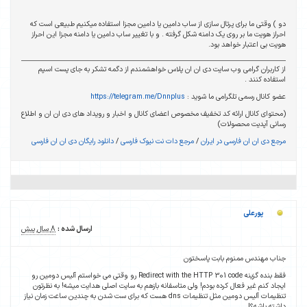
دو ) وقتی ما برای پرتال سازی از ساب دامین یا دامین مجزا استفاده میکنیم طبیعی است که
احراز هویت ما بر روی یک دامنه شکل گرفته . و با تغییر ساب دامین یا دامنه مجزا این احراز
هویت بی اعتبار خواهد بود.
از کاربران گرامی وب سایت دی ان ان پلاس خواهشمندم از دگمه تشکر به جای پست اسپم
استفاده کنند .
عضو کانال رسمی تلگرامی ما شوید :
https://telegram.me/Dnnplus
(محتوای کانال ارائه کد تخفیف مخصوص اعضای کانال و اخبار و رویداد های دی ان ان و اطلاع
رسانی آپدیت محصولات)
مرجع دی ان ان فارسی در ایران
/
مرجع دات نت نیوک فارسی
/
دانلود رایگان دی ان ان فارسی
پورعلی
ارسال شده :
8 سال پیش
جناب مهندس ممنوم بابت پاسختون
فقط بنده گزینه Redirect with the HTTP 301 code رو وقتی می خواستم آلیس دومین رو
ایجاد کنم غیر فعال کرده بودم! ولی متاسفانه بازهم به سایت اصلی هدایت میشه! به نظرتون
تنظیمات آلیس دومین مثل تنظیمات dns هست که برای ست شدن به چندین ساعت زمان نیاز
داشته باشه؟!