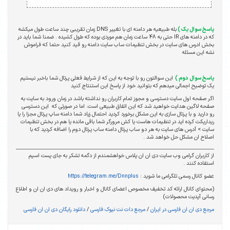
پاسخ سوال یک )
بله طبیعیه هر دامنه ای با تغییر DNS زمان تقریبی چند ساعت طول میکشه
که در دامنه های IR حتی به 48 ساعت زمان هم موردی بوده که طول کشیده . ضمنا شما باید در
بخش ادرس های سایت در بخش تنظیمات ساب سایت دامنه رو قید کنید حتما که فراموش
نشه این مسئله
پاسخ سوال دوم )
این سوالتون رو با توجه به این که از شرایط فعلی پرتال شما باخبر نیستیم
یک توضیح اجمالی میدهم که بتوانید خود از پاسخ این استنتاج کنید
اگر صفحه اول سایت دسترسی و مجوز تمام کاربران رو نداشته باشد در زمان ورود به سایت به
صفحه لاگین هدایت خواهید شد که این اتفاق طبیعی است. اما در صورتی که این دسترسی
رو دارید و با پرتال سازی به این مشکل برخورد کردید احتمال زیاد شما دامنه ساپ پرتال مجزا را یا
ریداریکت کرده اید در تنظیمات هاست یا کش مرورگر شما باقی مانده یا هم در بخش تنظیمات
سایت > آدرس های سایت به هر دو ساب پرتال دامنه ساب پرتال دوم را اضافه کردید که با
اصلاح ان مشکل حل خواهد شد .
از کاربران گرامی وب سایت دی ان ان پلاس خواهشمندم از دگمه تشکر به جای پست اسپم
استفاده کنند .
عضو کانال رسمی تلگرامی ما شوید :
https://telegram.me/Dnnplus
(محتوای کانال ارائه کد تخفیف مخصوص اعضای کانال و اخبار و رویداد های دی ان ان و اطلاع
رسانی آپدیت محصولات)
مرجع دی ان ان فارسی در ایران
/
مرجع دات نت نیوک فارسی
/
دانلود رایگان دی ان ان فارسی