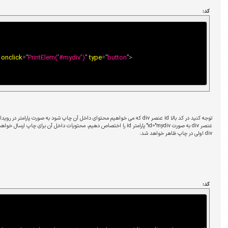
<
input
value
=
"
Print Div
"
onclick
=
"
PrintElem(
'
#mydiv
'
)
"
type
=
"
b
توجه کنید در کد بالا id عنصر div که می خواهیم محتوای داخل آن چاپ شود به صورت پارامتر در رویداد onclick نوشته شده است. اکنون اگر به یک
 به صورت id="mydiv" پارامتر id را اختصاص دهیم، محتویات داخل آن برای چاپ ارسال خواهد شد. به عنوان مثال در کد زیر فقط محتویات عنصر