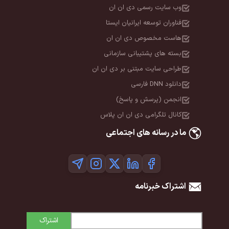
ن
ستا
ن
انی
 ان ان
پلاس
عی
اشتراک