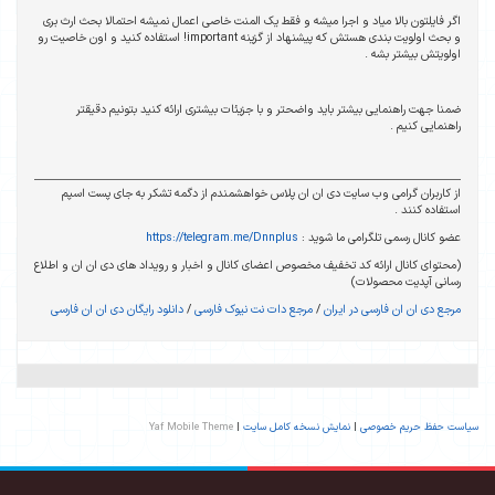
لمنت خاصی اعمال نمیشه احتمالا بحث ارث بری
و بحث اولویت بندی هستش که پیشنهاد از گزینه important! استفاده کنید و اون خاصیت رو
ات بیشتری ارائه کنید بتونیم دقیقتر
هشمندم از دگمه تشکر به جای پست اسپم
https://telegram.
نال و اخبار و رویداد های دی ان ان و اطلاع
یوک فارسی
/
دانلود رایگان دی ان ان فارسی
Yaf Mobile Theme
|