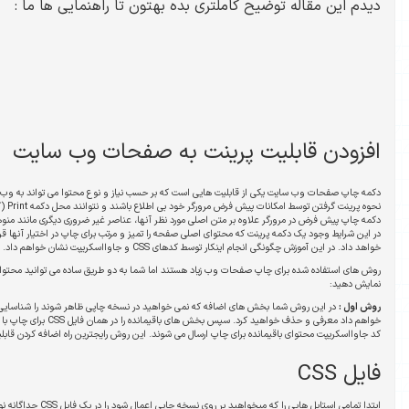
بده بهتون تا راهنمایی ها ما :
ت به صفحات وب سایت
است که بر حسب نیاز و نوع محتوا می تواند به وب سایت شما افزوده شود. شاید برخی از کاربران از
نحوه پرینت گرفتن توسط امکانات پیش فرض مرورگر خود بی اطلاع باشند و نتوانند محل دکمه Print (کلید میانبر Ctrl+P) را به راحتی پیدا کنند و یا اینکه
ی مورد نظر آنها، عناصر غیر ضروری دیگری مانند منوها، تبلیغات و غیره را در نسخه پرینت نشان میدهد.
ی صفحه را تمیز و مرتب برای چاپ در اختیار آنها قرار دهد، کاربر را از سردرگمی و یا کارهای زمانبر نجات
ریپت نشان خواهم داد.
د هستند اما شما به دو طریق ساده می توانید محتوای بخش های مورد نظر خود را در نسخه قابل چاپ
در این روش شما بخش های اضافه که نمی خواهید در نسخه چاپی ظاهر شوند را شناسایی و در یک فایل Css به طریقی که در ادامه شرح
خواهم داد معرفی و حذف خواهید کرد. سپس بخش های باقیمانده را در همان فایل CSS برای چاپ با ظاهر دلخواه استایل دهی می کنیم. سپس توسط
سال می شوند. این روش رایجترین راه اضافه کردن قابلیت پرینت به وبسایتها است.
ابتدا تمامی استایل هایی را که میخواهید بر روی نسخه چاپی اعمال شود را در یک فایل CSS جداگانه نوشته و به صورت زیر به بخش header کدهای