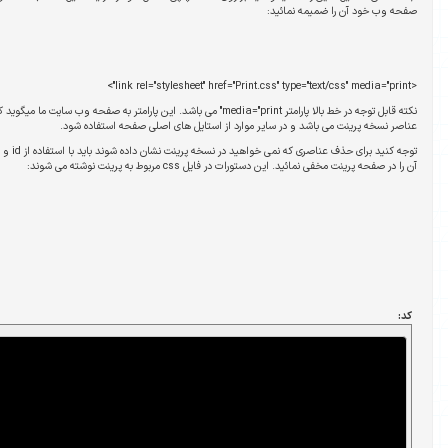
نکته قابل توجه در خط بالا پارامتر media="print" می باشد. این پارامتر به صفحه وب سایت ما میگوید که فایل css ضمیمه شده تنها برای استایل دهی
ز استایل های اصلی صفحه استفاده شود.
توجه کنید برای حذف عناصری که نمی خواهید در نسخه پرینت نشان داده شوند باید با استفاده از id و یا class مربوط به آن عنصر، با نوشتن دستور زیر
 نوشته می شوند:
.adverise {

display: none;

}
