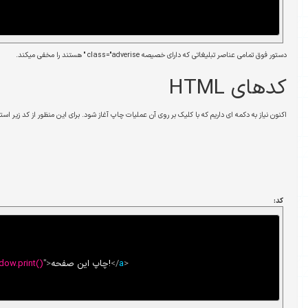
 میکند.
آن عملیات چاپ آغاز شود. برای این منظور از کد زیر استفاده می کنیم:
>
a
</
چاپ این صفحه!
>
"
javascript:window.print()
"
=
href
a
<