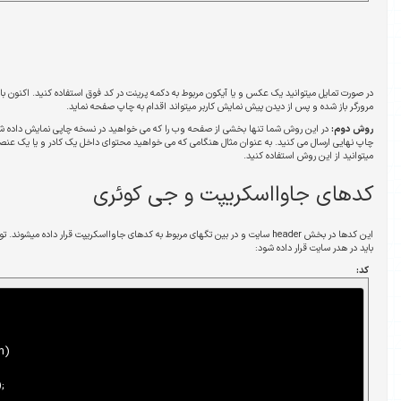
ربوط به دکمه پرینت در کد فوق استفاده کنید. اکنون با کلیک کردن روی لینک ساخته شده صفحه پرینت
 میتواند اقدام به چاپ صفحه نماید.
 وب را که می خواهید در نسخه چاپی نمایش داده شود را توسط کد جاوااسکریپت انتخاب کرده و برای
چاپ نهایی ارسال می کنید. به عنوان مثال هنگامی که می خواهید محتوای داخل یک کادر و یا یک عنصر HTML مانند div را برای چاپ ارسال کنید
و جی کوئری
 سایت و در بین تگهای مربوط به کدهای جاوااسکریپت قرار داده میشوند. توجه کنید که فایل مربوط به کتابخانه جی کوئری نیز
function PrintElem(elem)

{

Popup($(elem).html());
