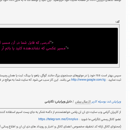
>
"
آدرسی که فایل شما در آن مسیر آپلود شده است
"
=
href
a
<
سیر عکسی که نشاندهنده کلید یا باتم آر اس اس است
"
=
src
img
<
</
a
>
سپس بهتر است rss خود را در موتورهای جستجوی بزرگ مانند گوگل، یاهو یا بینگ، ثبت یا همان رجیستر نمایید. آدرسی که می توانید Rss خود را در گوگل
. این کار سبب می شود که سایت شما به موقع در rss بروز رسانی گردد.
ویرایش: نگارشی
شمندم از دگمه تشکر به جای پست اسپم استفاده کنند .
https://telegram.
انال و اخبار و رویداد های دی ان ان و اطلاع رسانی آپدیت محصولات)