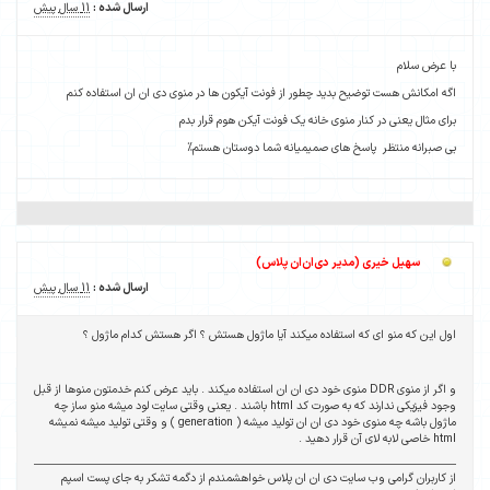
ارسال شده :
11 سال پیش
با عرض سلام
اگه امکانش هست توضیح بدید چطور از فونت آیکون ها در منوی دی ان ان استفاده کنم
برای مثال یعنی در کنار منوی خانه یک فونت آیکن هوم قرار بدم
بی صبرانه منتظر پاسخ های صمیمیانه شما دوستان هستم%
سهیل خیری (مدیر دی‌ان‌ان پلاس)
ارسال شده :
11 سال پیش
اول این که منو ای که استفاده میکند آیا ماژول هستش ؟ اگر هستش کدام ماژول ؟
و اگر از منوی DDR منوی خود دی ان ان استفاده میکند . باید عرض کنم خدمتون منوها از قبل
وجود فیزیکی ندارند که به صورت کد html باشند . یعنی وقتی سایت لود میشه منو ساز چه
ماژول باشه چه منوی خود دی ان ان تولید میشه ( generation ) و وقتی تولید میشه نمیشه
html خاصی لابه لای آن قرار دهید .
از کاربران گرامی وب سایت دی ان ان پلاس خواهشمندم از دگمه تشکر به جای پست اسپم