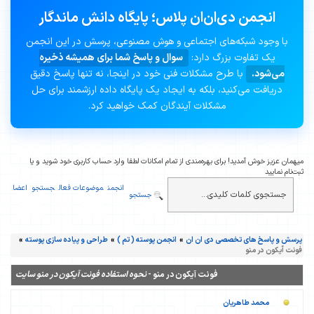
انجمن دی‌ان‌ان پلاس؛ پایگاه دانش ماندگار
با وجود شبکه‌های اجتماعی و هوش مصنوعی، پرسش در این انجمن
یک تفاوت بزرگ دارد:
سوال و پاسخ شما برای همیشه ذخیره
می‌شود.
با طرح مشکلات فنی خود در اینجا، نه تنها پاسخ دقیق
دریافت می‌کنید، بلکه به ایجاد یک پایگاه داده ارزشمند برای حل
مشکلات آیندگان کمک خواهید کرد.
میهمان عزیز خوش آمدید! برای بهره‌مندی از تمام امکانات لطفا وارد حساب کاربری خود شوید و یا
ثبت‌نام نمایید
انجمن
موضوعات فعال
جستجو
اعضا
جستجو
پرسش و پاسخ های تخصصی دی ان ان
»
انجمن پوسته ( تم )
»
طراحی و پیاده سازی پوسته
»
فونت آیکون در منو
فونت آیکون در منو -
نحوه استفاده فونت آیکون در منو سایت
محمد طاهریان