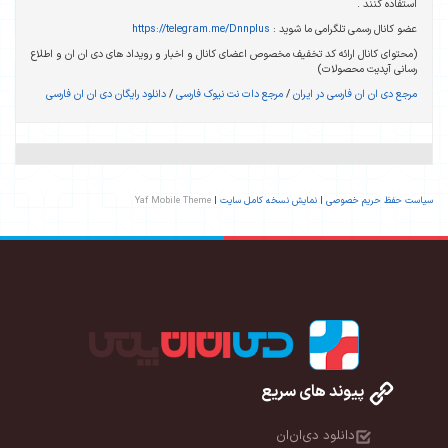
استفاده کنند .
عضو کانال رسمی تلگرامی ما شوید :
https://telegram.me/Dnnplus
(محتوای کانال ارائه کد تخفیف مخصوص اعضای کانال و اخبار و رویداد های دی ان ان و اطلاع
رسانی آپدیت محصولات)
مرجع دی ان ان فارسی در ایران
/
مرجع دات نت نیوک فارسی
/
دانلود رایگان دی ان ان فارسی
سیاست حفظ حریم خصوصی
|
نمایش نسخه کامل سایت
|
Yaf Mobile Theme
پیوند های سریع
دانلود دی‌ان‌ان