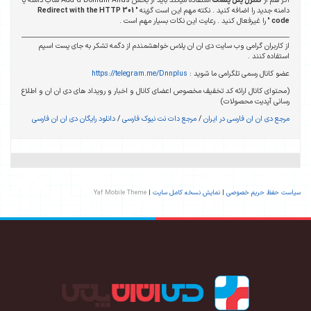
اگر هم از
کنترل پنل پلسک
استفاده میکند باید از بخش Add a Domain Alias ساب دامنه یا
دامنه جدید را اضافه کنید . نکته مهم این است گزینه "
Redirect with the HTTP 301
code
" را غیرفعال کنید . رعایت این نکات بسیار مهم است .
از کاربران گرامی وب سایت دی ان ان پلاس خواهشمندم از دگمه تشکر به جای پست اسپم
استفاده کنند .
عضو کانال رسمی تلگرامی ما شوید :
https://telegram.me/Dnnplus
(محتوای کانال ارائه کد تخفیف مخصوص اعضای کانال و اخبار و رویداد های دی ان ان و اطلاع
رسانی آپدیت محصولات)
مرجع دی ان ان فارسی در ایران
/
مرجع دات نت نیوک فارسی
/
دانلود رایگان دی ان ان فارسی
سیاست حفظ حریم خصوصی
|
نمایش نسخه کامل سایت
|
Yaf Mobile Theme