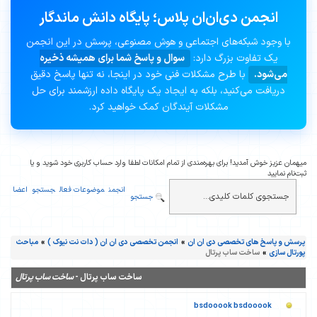
انجمن دی‌ان‌ان پلاس؛ پایگاه دانش ماندگار
با وجود شبکه‌های اجتماعی و هوش مصنوعی، پرسش در این انجمن
یک تفاوت بزرگ دارد:
سوال و پاسخ شما برای همیشه ذخیره
می‌شود.
با طرح مشکلات فنی خود در اینجا، نه تنها پاسخ دقیق
دریافت می‌کنید، بلکه به ایجاد یک پایگاه داده ارزشمند برای حل
مشکلات آیندگان کمک خواهید کرد.
میهمان عزیز خوش آمدید! برای بهره‌مندی از تمام امکانات لطفا وارد حساب کاربری خود شوید و یا
ثبت‌نام نمایید
انجمن
موضوعات فعال
جستجو
اعضا
جستجو
پرسش و پاسخ های تخصصی دی ان ان
»
انجمن تخصصی دی ان ان ( دات نت نیوک )
»
مباحث
پورتال سازی
»
ساخت ساب پرتال
ساخت ساب پرتال -
ساخت ساب پرتال
bsdooook bsdooook