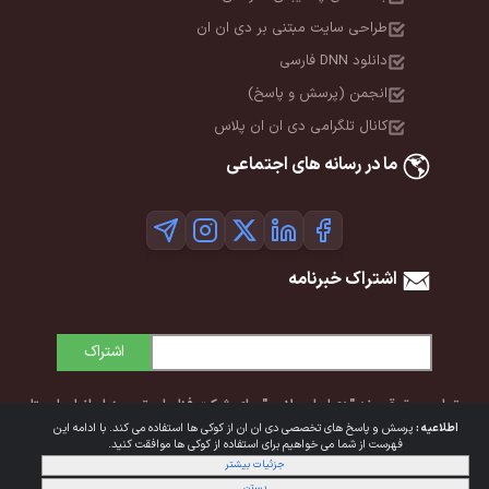
طراحی سایت مبتنی بر دی ان ان
دانلود DNN فارسی
انجمن (پرسش و پاسخ)
کانال تلگرامی دی ان ان پلاس
ما در رسانه های اجتماعی
اشتراک خبرنامه
اشتراک
تمامی حقوق برند "دی‌ان‌ان پلاس" برای شرکت فناوران توسعه ایرانیان ایستا
اطلاعیه :
پرسش و پاسخ های تخصصی دی ان ان از کوکی ها استفاده می کند. با ادامه این
محفوظ است. © 1392-1405
فهرست از شما می خواهیم برای استفاده از کوکی ها موافقت کنید.
جزئیات بیشتر
شرایط استفاده
|
حریم خصوصی
بستن