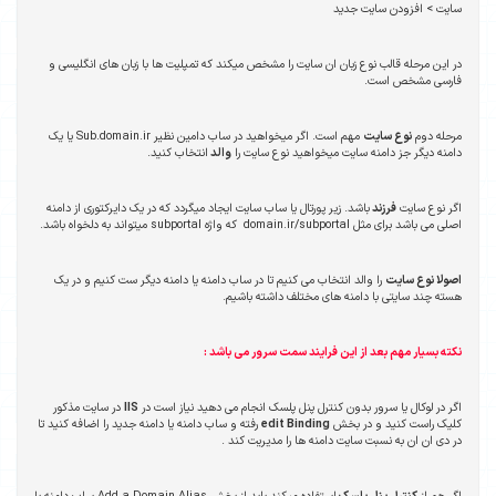
سایت > افزودن سایت جدید
در این مرحله قالب نوع زبان ان سایت را مشخص میکند که تمپلیت ها با زبان های انگلیسی و
فارسی مشخص است.
مرحله دوم
نوع سایت
مهم است. اگر میخواهید در ساب دامین نظیر Sub.domain.ir یا یک
دامنه دیگر جز دامنه سایت میخواهید نوع سایت را
والد
انتخاب کنید.
اگر نوع سایت
فرزند
باشد. زیر پورتال یا ساب سایت ایجاد میگردد که در یک دایرکتوری از دامنه
اصلی می باشد برای مثل domain.ir/subportal که واژه subportal میتواند به دلخواه باشد.
اصولا نوع سایت
را والد انتخاب می کنیم تا در ساب دامنه یا دامنه دیگر ست کنیم و در یک
هسته چند سایتی با دامنه های مختلف داشته باشیم.
نکته بسیار مهم بعد از این فرایند سمت سرور می باشد :
اگر در لوکال یا سرور بدون کنترل پنل پلسک انجام می دهید نیاز است در
IIS
در سایت مذکور
کلیک راست کنید و در بخش
edit Binding
رفته و ساب دامنه یا دامنه جدید را اضافه کنید تا
در دی ان ان به نسبت سایت دامنه ها را مدیریت کند .