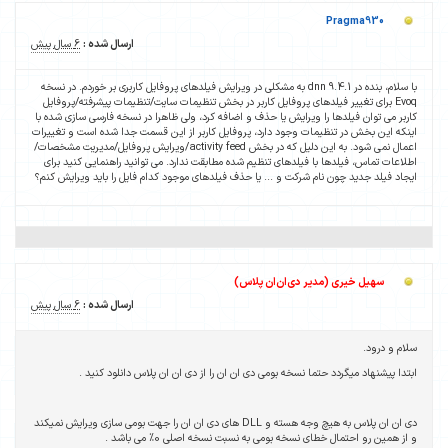
Pragma930
ارسال شده :
6 سال پیش
با سلام، بنده در dnn 9.4.1 به مشکلی در ویرایش فیلدهای پروفایل کاربری بر خوردم. در نسخه
Evoq برای تغییر فیلدهای پروفایل کاربر در بخش تنظیمات سایت/تنظیمات پیشرفته/پروفایل
کاربر می توان فیلدها را ویرایش یا حذف و اضافه کرد، ولی ظاهرا در نسخه فارسی سازی شده با
اینکه این بخش در تنظیمات وجود دارد، پروفایل کاربر از این قسمت جدا شده است و تغییرات
اعمال نمی شود. به این دلیل که در بخش activity feed/ویرایش پروفایل/مدیریت مشخصات/
اطلاعات تماس، فیلدها با فیلدهای تنظیم شده مطابقت ندارد. می توانید راهنمایی کنید برای
ایجاد فیلد جدید چون نام شرکت و ... یا حذف فیلدهای موجود کدام فایل را باید ویرایش کنم؟
سهیل خیری (مدیر دی‌ان‌ان پلاس)
ارسال شده :
6 سال پیش
سلام و درود.
ابتدا پیشنهاد میگردد حتما نسخه بومی دی ان ان را از دی ان ان پلاس دانلود کنید .
دی ان ان پلاس به هیچ وجه هسته و DLL های دی ان ان را جهت بومی سازی ویرایش نمیکند
و از همین رو احتمال خطای نسخه بومی به نسبت نسخه اصلی 0% می باشد .