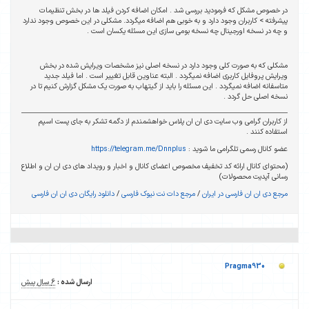
در خصوص مشکل که فرمودید بررسی شد . امکان اضافه کردن فیلد ها در بخش تنظیمات
پیشرفته > کاربران وجود دارد و به خوبی هم اضافه میگردد. مشکلی در این خصوص وجود ندارد
و چه در نسخه اورجینال چه نسخه بومی سازی این مسئله یکسان است .
مشکلی که به صورت کلی وجود دارد در نسخه اصلی نیز مشخصات ویرایش شده در بخش
ویرایش پروفایل کاربری اضافه نمیگردد . البته عناوین قابل تغییر است . اما فیلد جدید
متاسفانه اضافه نمیگردد . این مسئله را باید از گیتهاب به صورت یک مشکل گزارش کنیم تا در
نسخه اصلی حل گردد .
از کاربران گرامی وب سایت دی ان ان پلاس خواهشمندم از دگمه تشکر به جای پست اسپم
استفاده کنند .
عضو کانال رسمی تلگرامی ما شوید :
https://telegram.me/Dnnplus
(محتوای کانال ارائه کد تخفیف مخصوص اعضای کانال و اخبار و رویداد های دی ان ان و اطلاع
رسانی آپدیت محصولات)
مرجع دی ان ان فارسی در ایران
/
مرجع دات نت نیوک فارسی
/
دانلود رایگان دی ان ان فارسی
Pragma930
ارسال شده :
6 سال پیش