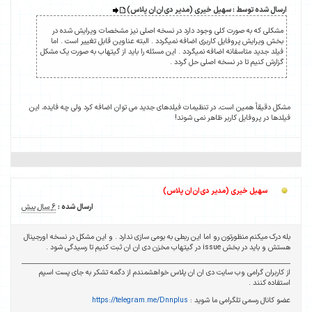
ارسال شده توسط : سهیل خیری (مدیر دی‌ان‌ان پلاس)
مشکلی که به صورت کلی وجود دارد در نسخه اصلی نیز مشخصات ویرایش شده در
بخش ویرایش پروفایل کاربری اضافه نمیگردد . البته عناوین قابل تغییر است . اما
فیلد جدید متاسفانه اضافه نمیگردد . این مسئله را باید از گیتهاب به صورت یک مشکل
گزارش کنیم تا در نسخه اصلی حل گردد .
مشکل دقیقاً همین است، در تنظیمات فیلدهای جدید می توان اضافه کرد ولی چه فایده، این
فیلدها در پروفایل کاربر ظاهر نمی شوند!
سهیل خیری (مدیر دی‌ان‌ان پلاس)
ارسال شده :
6 سال پیش
بله درک میکنم منظورتون رو اما این ربطی به بومی سازی ندارد . و این مشکل در نسخه اورجینال
هستش و باید در بخش issue در گیتهاب مخزن دی ان ان ثبت کنیم تا رسیدگی شود .
از کاربران گرامی وب سایت دی ان ان پلاس خواهشمندم از دگمه تشکر به جای پست اسپم
استفاده کنند .
عضو کانال رسمی تلگرامی ما شوید :
https://telegram.me/Dnnplus