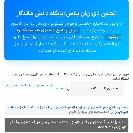
انجمن دی‌ان‌ان پلاس؛ پایگاه دانش ماندگار
با وجود شبکه‌های اجتماعی و هوش مصنوعی، پرسش در این انجمن
یک تفاوت بزرگ دارد:
سوال و پاسخ شما برای همیشه ذخیره
می‌شود.
با طرح مشکلات فنی خود در اینجا، نه تنها پاسخ دقیق
دریافت می‌کنید، بلکه به ایجاد یک پایگاه داده ارزشمند برای حل
مشکلات آیندگان کمک خواهید کرد.
میهمان عزیز خوش آمدید! برای بهره‌مندی از تمام امکانات لطفا وارد حساب کاربری خود شوید و یا
ثبت‌نام نمایید
انجمن
موضوعات فعال
جستجو
اعضا
جستجو
پرسش و پاسخ های تخصصی دی ان ان
»
انجمن تخصصی دی ان ان ( دات نت نیوک )
»
مباحث
فنی دی ان ان
»
تغییر فیلدهای پروفایل کاربری
[مشکل] تغییر فیلدهای پروفایل کاربری -
حذف، اضافه و ویرایش فیلدهای پروفایل
کاربری در dnn 9.4.1