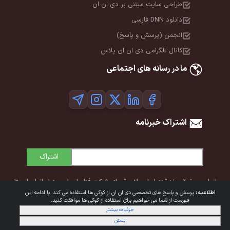
طراحی سایت مبتنی بر دی ان ان
دانلود DNN فارسی
انجمن (پرسش و پاسخ)
کانال تلگرامی دی ان ان پلاس
ما در رسانه های اجتماعی
اشتراک خبرنامه
اشتراک
تمامی حقوق برند "دی‌ان‌ان پلاس" برای شرکت فناوران توسعه ایرانیان ایستا
اطلاعیه :
پرسش و پاسخ های تخصصی دی ان ان از کوکی ها استفاده می کند. با ادامه این
محفوظ است. © 1392-1405
فهرست از شما می خواهیم برای استفاده از کوکی ها موافقت کنید.
جزئیات بیشتر
شرایط استفاده
|
حریم خصوصی
بستن