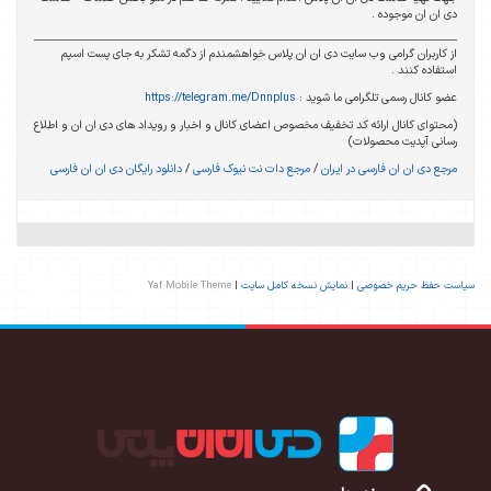
دی ان ان موجوده .
از کاربران گرامی وب سایت دی ان ان پلاس خواهشمندم از دگمه تشکر به جای پست اسپم
استفاده کنند .
عضو کانال رسمی تلگرامی ما شوید :
https://telegram.me/Dnnplus
(محتوای کانال ارائه کد تخفیف مخصوص اعضای کانال و اخبار و رویداد های دی ان ان و اطلاع
رسانی آپدیت محصولات)
مرجع دی ان ان فارسی در ایران
/
مرجع دات نت نیوک فارسی
/
دانلود رایگان دی ان ان فارسی
سیاست حفظ حریم خصوصی
|
نمایش نسخه کامل سایت
|
Yaf Mobile Theme