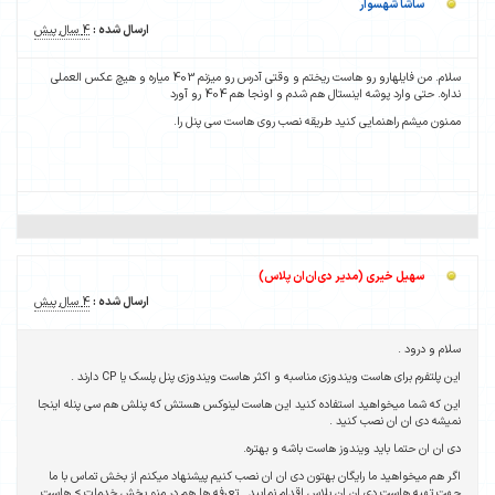
ساشا شهسوار
ارسال شده :
4 سال پیش
سلام. من فایلهارو رو هاست ریختم و وقتی آدرس رو میزنم 403 میاره و هیچ عکس العملی
نداره. حتی وارد پوشه اینستال هم شدم و اونجا هم 404 رو آورد
ممنون میشم راهنمایی کنید طریقه نصب روی هاست سی پنل را.
سهیل خیری (مدیر دی‌ان‌ان پلاس)
ارسال شده :
4 سال پیش
سلام و درود .
این پلتفرم برای هاست ویندوزی مناسبه و اکثر هاست ویندوزی پنل پلسک یا CP دارند .
این که شما میخواهید استفاده کنید این هاست لینوکس هستش که پنلش هم سی پنله اینجا
نمیشه دی ان ان نصب کنید .
دی ان ان حتما باید ویندوز هاست باشه و بهتره.
اگر هم میخواهید ما رایگان بهتون دی ان ان نصب کنیم پیشنهاد میکنم از بخش تماس با ما
جهت تهیه هاست دی ان ان پلاس اقدام نمایید . تعرفه ها هم در منو بخش خدمات > هاست