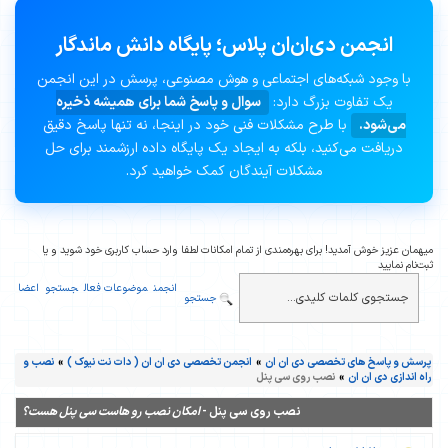
انجمن دی‌ان‌ان پلاس؛ پایگاه دانش ماندگار
با وجود شبکه‌های اجتماعی و هوش مصنوعی، پرسش در این انجمن
یک تفاوت بزرگ دارد:
سوال و پاسخ شما برای همیشه ذخیره
می‌شود.
با طرح مشکلات فنی خود در اینجا، نه تنها پاسخ دقیق
دریافت می‌کنید، بلکه به ایجاد یک پایگاه داده ارزشمند برای حل
مشکلات آیندگان کمک خواهید کرد.
میهمان عزیز خوش آمدید! برای بهره‌مندی از تمام امکانات لطفا وارد حساب کاربری خود شوید و یا
ثبت‌نام نمایید
انجمن
موضوعات فعال
جستجو
اعضا
جستجو
پرسش و پاسخ های تخصصی دی ان ان
»
انجمن تخصصی دی ان ان ( دات نت نیوک )
»
نصب و
راه اندازی دی ان ان
»
نصب روی سی پنل
نصب روی سی پنل -
امکان نصب رو هاست سی پنل هست؟