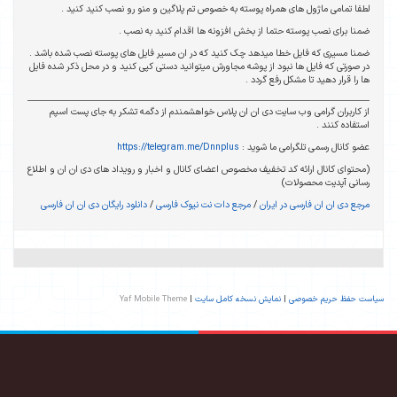
لطفا تمامی ماژول های همراه پوسته به خصوص تم پلاگین و منو رو نصب کنید کنید .
ضمنا برای نصب پوسته حتما از بخش افزونه ها اقدام کنید به نصب .
ضمنا مسیری که فایل خطا میدهد چک کنید که در ان مسیر فایل های پوسته نصب شده باشد .
در صورتی که فایل ها نبود از پوشه مجاورش میتوانید دستی کپی کنید و در محل ذکر شده فایل
ها را قرار دهید تا مشکل رفع گردد .
از کاربران گرامی وب سایت دی ان ان پلاس خواهشمندم از دگمه تشکر به جای پست اسپم
استفاده کنند .
عضو کانال رسمی تلگرامی ما شوید :
https://telegram.me/Dnnplus
(محتوای کانال ارائه کد تخفیف مخصوص اعضای کانال و اخبار و رویداد های دی ان ان و اطلاع
رسانی آپدیت محصولات)
مرجع دی ان ان فارسی در ایران
/
مرجع دات نت نیوک فارسی
/
دانلود رایگان دی ان ان فارسی
سیاست حفظ حریم خصوصی
|
نمایش نسخه کامل سایت
|
Yaf Mobile Theme