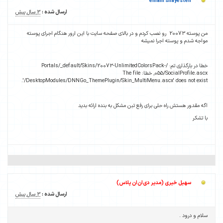
elham shayesteh
ارسال شده :
3 سال پیش
من پوسته 20073 رو نصب کردم و در بالای صفحه سایت با این ارور هنگام اجرای پوسته
مواجه شدم و پوسته اجرا نمیشه
خطا در بارگذاری تم: /Portals/_default/Skins/20073-UnlimitedColorsPack-
055/SocialProfile.ascx, خطا: The file
'/DesktopModules/DNNGo_ThemePlugin/Skin_MultiMenu.ascx' does not exist.
اگه مقدور هستش راه حلی برای رفع تبن مشکل به بنده ارائه بدید
با تشکر
سهیل خیری (مدیر دی‌ان‌ان پلاس)
ارسال شده :
3 سال پیش
سلام و درود .