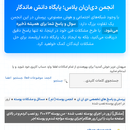
انجمن دی‌ان‌ان پلاس؛ پایگاه دانش ماندگار
با وجود شبکه‌های اجتماعی و هوش مصنوعی، پرسش در این انجمن
یک تفاوت بزرگ دارد:
سوال و پاسخ شما برای همیشه ذخیره
می‌شود.
با طرح مشکلات فنی خود در اینجا، نه تنها پاسخ دقیق
دریافت می‌کنید، بلکه به ایجاد یک پایگاه داده ارزشمند برای حل
مشکلات آیندگان کمک خواهید کرد.
میهمان عزیز خوش آمدید! برای بهره‌مندی از تمام امکانات لطفا وارد حساب کاربری خود شوید و یا
ثبت‌نام نمایید
انجمن
موضوعات فعال
جستجو
اعضا
جستجو
پرسش و پاسخ های تخصصی دی ان ان
»
انجمن پوسته ( تم )
»
مسائل و مشکلات پوسته
»
ارور
در اجرای پوسته نصب شده
[مشکل] ارور در اجرای پوسته نصب شده -
من پوسته 20073 رو نصب کردم و در بالای
صفحه سایت با این ارور هنگام اجرای پوسته مواجه شدم و پوسته اجر