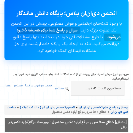
انجمن دی‌ان‌ان پلاس؛ پایگاه دانش ماندگار
با وجود شبکه‌های اجتماعی و هوش مصنوعی، پرسش در این انجمن
یک تفاوت بزرگ دارد:
سوال و پاسخ شما برای همیشه ذخیره
می‌شود.
با طرح مشکلات فنی خود در اینجا، نه تنها پاسخ دقیق
دریافت می‌کنید، بلکه به ایجاد یک پایگاه داده ارزشمند برای حل
مشکلات آیندگان کمک خواهید کرد.
میهمان عزیز خوش آمدید! برای بهره‌مندی از تمام امکانات لطفا وارد حساب کاربری خود شوید و یا
ثبت‌نام نمایید
انجمن
موضوعات فعال
جستجو
اعضا
جستجو
پرسش و پاسخ های تخصصی دی ان ان
»
انجمن تخصصی دی ان ان ( دات نت نیوک )
»
مباحث
فنی دی ان ان
»
خطاي 500 سرور موقع آپلود عکس محصول
[مشکل] خطاي 500 سرور موقع آپلود عکس محصول -
ارور 500 موقع آپلود عکس در
پنل