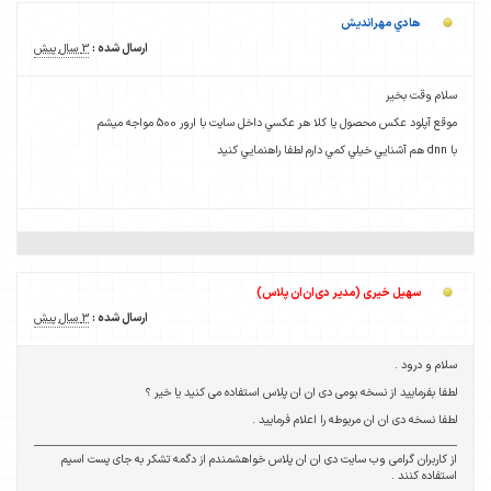
هادي مهرانديش
ارسال شده :
3 سال پیش
سلام وقت بخير
موقع آپلود عکس محصول يا کلا هر عکسي داخل سايت با ارور 500 مواجه ميشم
با dnn هم آشنايي خيلي کمي دارم لطفا راهنمايي کنيد
سهیل خیری (مدیر دی‌ان‌ان پلاس)
ارسال شده :
3 سال پیش
سلام و درود .
لطفا بفرمایید از نسخه بومی دی ان ان پلاس استفاده می کنید یا خیر ؟
لطفا نسخه دی ان ان مربوطه را اعلام فرمایید .
از کاربران گرامی وب سایت دی ان ان پلاس خواهشمندم از دگمه تشکر به جای پست اسپم
استفاده کنند .