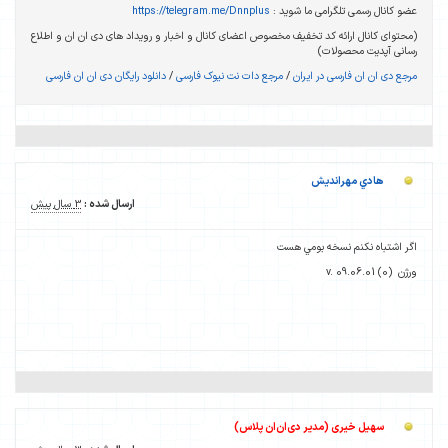
عضو کانال رسمی تلگرامی ما شوید :
https://telegram.me/Dnnplus
(محتوای کانال ارائه کد تخفیف مخصوص اعضای کانال و اخبار و رویداد های دی ان ان و اطلاع
رسانی آپدیت محصولات)
مرجع دی ان ان فارسی در ایران
/
مرجع دات نت نیوک فارسی
/
دانلود رایگان دی ان ان فارسی
هادي مهرانديش
ارسال شده :
3 سال پیش
اگر اشتباه نکنم نسخه بومي هست
ورژن v. 09.06.01 (0)
سهیل خیری (مدیر دی‌ان‌ان پلاس)