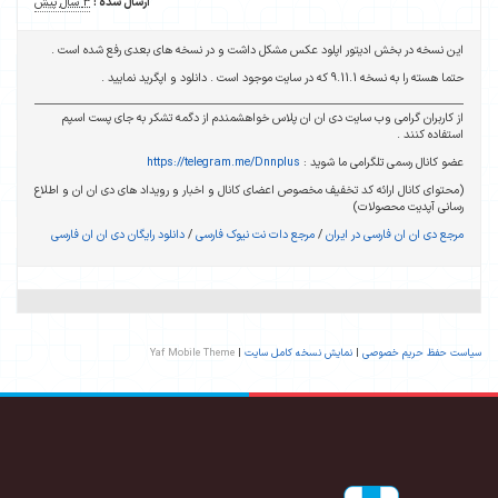
ارسال شده :
3 سال پیش
این نسخه در بخش ادیتور اپلود عکس مشکل داشت و در نسخه های بعدی رفع شده است .
حتما هسته را به نسخه 9.11.1 که در سایت موجود است . دانلود و اپگرید نمایید .
از کاربران گرامی وب سایت دی ان ان پلاس خواهشمندم از دگمه تشکر به جای پست اسپم
استفاده کنند .
عضو کانال رسمی تلگرامی ما شوید :
https://telegram.me/Dnnplus
(محتوای کانال ارائه کد تخفیف مخصوص اعضای کانال و اخبار و رویداد های دی ان ان و اطلاع
رسانی آپدیت محصولات)
مرجع دی ان ان فارسی در ایران
/
مرجع دات نت نیوک فارسی
/
دانلود رایگان دی ان ان فارسی
سیاست حفظ حریم خصوصی
|
نمایش نسخه کامل سایت
|
Yaf Mobile Theme