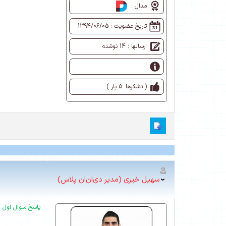
مدال :
تاریخ عضویت :
1394/06/05
ارسالها : 14 نوشته
( تشکرها: 5 بار )
سهیل خیری (مدیر دی‌ان‌ان پلاس)
پاسخ سوال اول :