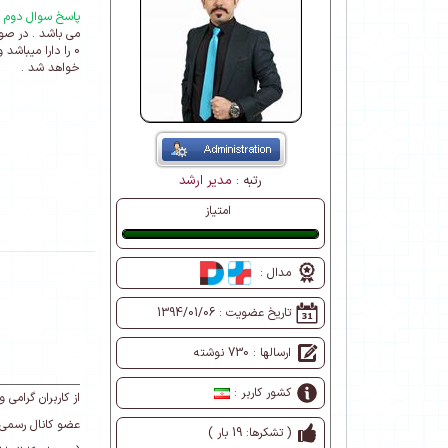
پاسخ سوال دوم :
می باشد . در صور
0 را دارا میباش
خواهد شد .
رتبه :
مدیر ارشد
امتیاز
عالی
مدال :
تاریخ عضویت :
1394/01/06
ارسالها : 730 نوشته
کشور کاربر :
از کاربران گرام
عضو کانال رسمی 
( تشکرها: 19 بار )