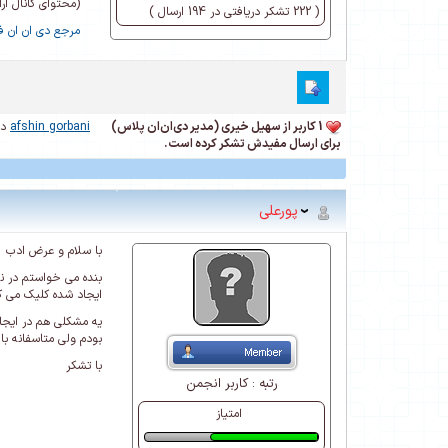
(محتوای کانال ا
( 222 تشکر دریافتی در 194 ارسال )
مرجع دی ان ان فا
1 کاربر از سهیل خیری (مدیر دی‌ان‌ان پلاس)
afshin gorbani
در تا
برای ارسال مفیدش تشکر کرده است.
پورعلی
با سلام و عرض ادب
ایجاد شده کلیک می ک
یه مشکلی هم در ایجاد
بودم ولی متاسفانه با 
با تشکر
رتبه :
کاربر انجمن
امتیاز