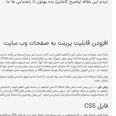
بده بهتون تا راهنمایی ها ما :
ت به صفحات وب سایت
است که بر حسب نیاز و نوع محتوا می تواند به وب سایت شما افزوده شود. شاید برخی از کاربران از
نحوه پرینت گرفتن توسط امکانات پیش فرض مرورگر خود بی اطلاع باشند و نتوانند محل دکمه Print (کلید میانبر Ctrl+P) را به راحتی پیدا کنند و یا اینکه
ی مورد نظر آنها، عناصر غیر ضروری دیگری مانند منوها، تبلیغات و غیره را در نسخه پرینت نشان میدهد.
ی صفحه را تمیز و مرتب برای چاپ در اختیار آنها قرار دهد، کاربر را از سردرگمی و یا کارهای زمانبر نجات
ریپت نشان خواهم داد.
د هستند اما شما به دو طریق ساده می توانید محتوای بخش های مورد نظر خود را در نسخه قابل چاپ
در این روش شما بخش های اضافه که نمی خواهید در نسخه چاپی ظاهر شوند را شناسایی و در یک فایل Css به طریقی که در ادامه شرح
خواهم داد معرفی و حذف خواهید کرد. سپس بخش های باقیمانده را در همان فایل CSS برای چاپ با ظاهر دلخواه استایل دهی می کنیم. سپس توسط
سال می شوند. این روش رایجترین راه اضافه کردن قابلیت پرینت به وبسایتها است.
ابتدا تمامی استایل هایی را که میخواهید بر روی نسخه چاپی اعمال شود را در یک فایل CSS جداگانه نوشته و به صورت زیر به بخش header کدهای