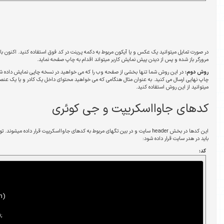
ربوط به دکمه پرینت در کد فوق استفاده کنید. اکنون با کلیک کردن روی لینک ساخته شده صفحه پرینت
 میتواند اقدام به چاپ صفحه نماید.
 وب را که می خواهید در نسخه چاپی نمایش داده شود را توسط کد جاوااسکریپت انتخاب کرده و برای
چاپ نهایی ارسال می کنید. به عنوان مثال هنگامی که می خواهید محتوای داخل یک کادر و یا یک عنصر HTML مانند div را برای چاپ ارسال کنید
و جی کوئری
 سایت و در بین تگهای مربوط به کدهای جاوااسکریپت قرار داده میشوند. توجه کنید که فایل مربوط به کتابخانه جی کوئری نیز
function PrintElem(elem)

{

Popup($(elem).html());
