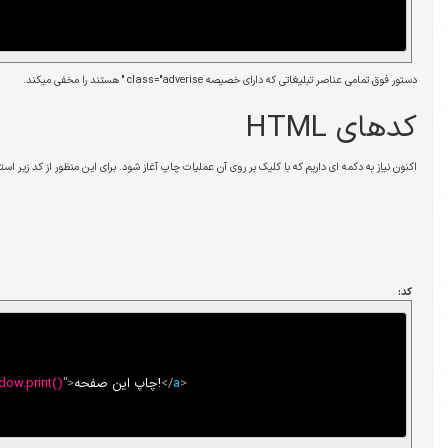
 میکند.
آن عملیات چاپ آغاز شود. برای این منظور از کد زیر استفاده می کنیم:
>
a
</
چاپ این صفحه!
>
"
javascript:window.print()
"
=
href
a
<