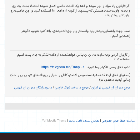
لمنت خاصی اعمال نمیشه احتمالا بحث ارث بری
و بحث اولویت بندی هستش که پیشنهاد از گزینه important! استفاده کنید و اون خاصیت رو
ات بیشتری ارائه کنید بتونیم دقیقتر
هشمندم از دگمه تشکر به جای پست اسپم
https://telegram.
نال و اخبار و رویداد های دی ان ان و اطلاع
یوک فارسی
/
دانلود رایگان دی ان ان فارسی
Yaf Mobile Theme
|