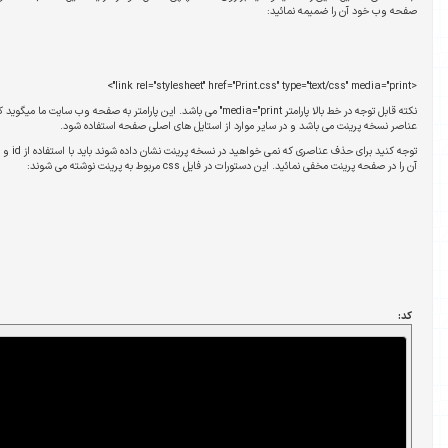
نکته قابل توجه در خط بالا پارامتر media="print" می باشد. این پارامتر به صفحه وب سایت ما میگوید که فایل css ضمیمه شده تنها برای استایل دهی
ز استایل های اصلی صفحه استفاده شود.
توجه کنید برای حذف عناصری که نمی خواهید در نسخه پرینت نشان داده شوند باید با استفاده از id و یا class مربوط به آن عنصر، با نوشتن دستور زیر
 نوشته می شوند:
.adverise {

display: none;

}
