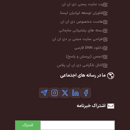
ن
ستا
ن
انی
 ان ان
پلاس
عی
اشتراک