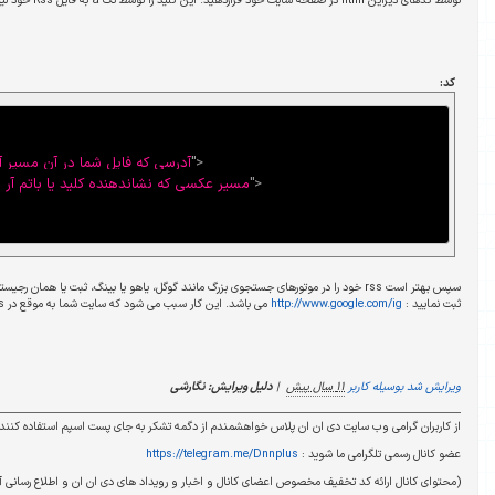
>
"
آدرسی که فایل شما در آن مسیر آپلود شده است
"
=
href
a
<
سیر عکسی که نشاندهنده کلید یا باتم آر اس اس است
"
=
src
img
<
</
a
>
سپس بهتر است rss خود را در موتورهای جستجوی بزرگ مانند گوگل، یاهو یا بینگ، ثبت یا همان رجیستر نمایید. آدرسی که می توانید Rss خود را در گوگل
. این کار سبب می شود که سایت شما به موقع در rss بروز رسانی گردد.
ویرایش: نگارشی
شمندم از دگمه تشکر به جای پست اسپم استفاده کنند .
https://telegram.
انال و اخبار و رویداد های دی ان ان و اطلاع رسانی آپدیت محصولات)