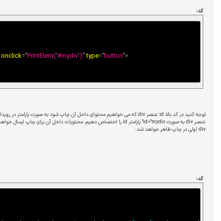
<
input
value
=
"
Print Div
"
onclick
=
"
PrintElem(
'
#mydiv
'
)
"
type
=
"
b
توجه کنید در کد بالا id عنصر div که می خواهیم محتوای داخل آن چاپ شود به صورت پارامتر در رویداد onclick نوشته شده است. اکنون اگر به یک
 به صورت id="mydiv" پارامتر id را اختصاص دهیم، محتویات داخل آن برای چاپ ارسال خواهد شد. به عنوان مثال در کد زیر فقط محتویات عنصر