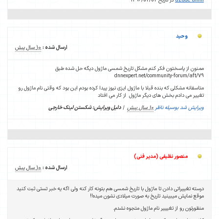
azade amin
در تاریخ 1396/02/02
وحید
ارسال شده :
10 سال پیش
ممنون از پاسختون فکر کنم مشکل تاریخ شمسی ماژول دیگه حل شده طبق
dnnexpert.net/community-forum/aft/79
متاسفانه مشکلی که بنده قبلا با ماژول ایزی نیوز پیدا کرده بودم این بود که وقتی نام ماژول رو
تغییر می دادم بخش های دیگر ماژول از کار می افتاد
ویرایش شد بوسیله ناظر
10 سال پیش
|
دلیل ویرایش: شکستن لینک خارجی
منصور نظیفی (مدیر فنی)
ارسال شده :
10 سال پیش
درسته تغییراتی دادن تا ماژول با تاریخ شمسی هم بتونه کار کنه ولی اگه یه خبر تستی ثبت کنید
موقع نمایش میبینید تاریخ به صورت میلادی نشون میده!!
منظورتون رو از تغیییر نام ماژول متجوه نشدم.