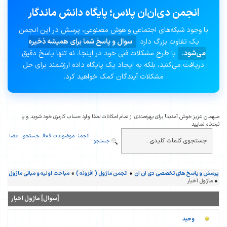
انجمن دی‌ان‌ان پلاس؛ پایگاه دانش ماندگار
با وجود شبکه‌های اجتماعی و هوش مصنوعی، پرسش در این انجمن
یک تفاوت بزرگ دارد:
سوال و پاسخ شما برای همیشه ذخیره
می‌شود.
با طرح مشکلات فنی خود در اینجا، نه تنها پاسخ دقیق
دریافت می‌کنید، بلکه به ایجاد یک پایگاه داده ارزشمند برای حل
مشکلات آیندگان کمک خواهید کرد.
میهمان عزیز خوش آمدید! برای بهره‌مندی از تمام امکانات لطفا وارد حساب کاربری خود شوید و یا
ثبت‌نام نمایید
انجمن
موضوعات فعال
جستجو
اعضا
جستجو
پرسش و پاسخ های تخصصی دی ان ان
»
انجمن ماژول ( افزونه )
»
مباحث اولیه و مبانی ماژول
»
ماژول اخبار
[سوال] ماژول اخبار
وحید