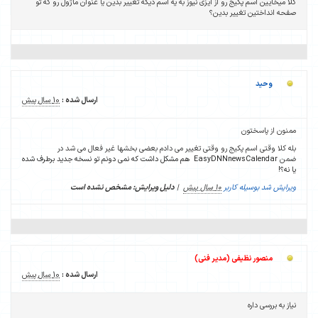
کلا میخایین اسم پکیج رو از ایزی نیوز به یه اسم دیگه تغییر بدین یا عنوان ماژول رو که تو
صفحه انداختین تغییر بدین؟
وحید
ارسال شده :
10 سال پیش
ممنون از پاسختون
بله کلا وقتی اسم پکیج رو وقتی تغییر می دادم بعضی بخشها غیر فعال می شد در
ضمن
EasyDNNnewsCalendar
هم مشکل داشت که نمی دونم تو نسخه جدید برطرف شده
یا نه؟!
ویرایش شد بوسیله کاربر
10 سال پیش
|
دلیل ویرایش: مشخص نشده است
منصور نظیفی (مدیر فنی)
ارسال شده :
10 سال پیش
نیاز به بررسی داره