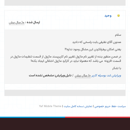
وحید
ارسال شده :
10 سال پیش
سلام
ممنون آقای نظیفی بابت پاسخی که دادید
یعنی امکان برطرفکردن این مشکل وجود نداره؟!
در ضمن منظور بنده از تغییر نام ماژول تغییر نام کاربرپسند ماژول از قسمت تنظیمات ماژول در
قسمت افزونه می باشد که معمولا نباید در کارکرد ماژول اختلالی ایجاد بکنه!
با تشکر
ویرایش شد بوسیله کاربر
10 سال پیش
|
دلیل ویرایش: مشخص نشده است
سیاست حفظ حریم خصوصی
|
نمایش نسخه کامل سایت
|
Yaf Mobile Theme