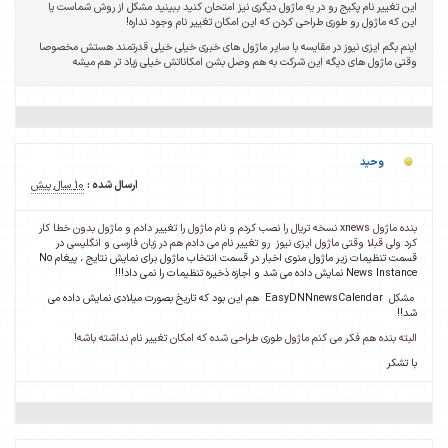
این تغییر نام پکیج رو در یه ماژول دیگری نیز امتحان کنید ببینید مشکل از روش شماست یا
این که ماژول رو طوری طراحی کردن که این امکان تغییر نام وجود نداره!
اینم بگم ایزی نیوز در مقایسه با سایر ماژول های خبری خیلی خیلی قدرتمند هستش مخصوصا
وقتی ماژول های دیگه این شرکت به هم وصل بشن امکاناتش خیلی زیاد تر هم میشه
وحید
ارسال شده :
10 سال پیش
بنده ماژول xnews نسخه تریال را نصب کردم و نام ماژول را تغییر دادم و ماژول بدون خطا کار
کرد ولی قبلا وقتی ماژول ایزی نیوز رو تغییر نام می دادم هم در زبان فارسی و انگلیسی
در
قسمت تنظیمات زیر ماژول منوی اخبار در قسمت انتخاب ماژول برای نمایش نتایج ، پیغام No
News Instance نمایش داده می شد و اجازه ذخیره تنظیمات را نمی داد!!!
مشکل
EasyDNNnewsCalendar هم این بود که تاریخ بصورت میلادی نمایش داده می
شد!!
البته بنده هم فکر می کنم ماژول طوری طراحی شده که امکان تغییر نام نداشته باشه!
با تشکر