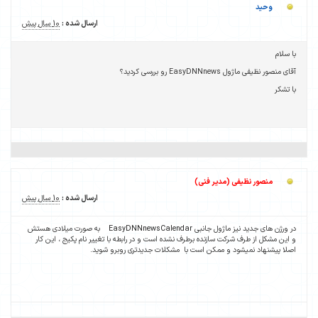
وحید
ارسال شده :
10 سال پیش
با سلام
آقای منصور نظیفی ماژول EasyDNNnews رو بررسی کردید؟
با تشکر
منصور نظیفی (مدیر فنی)
ارسال شده :
10 سال پیش
در ورژن های جدید نیز ماژول جانبی
EasyDNNnewsCalendar
به صورت میلادی هستش
و این مشکل از طرف شرکت سازنده برطرف نشده است و در رابطه با تغییر نام پکیج ، این کار
اصلا پیشنهاد نمیشود و ممکن است با مشکلات جدیدتری روبرو شوید.