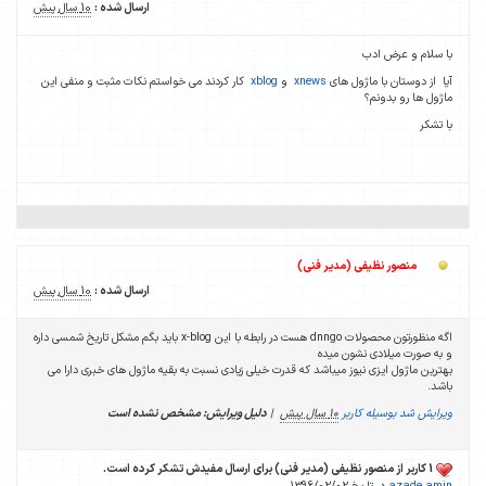
ارسال شده :
10 سال پیش
با سلام و عرض ادب
آیا از دوستان با ماژول های
xnews
و
xblog
کار کردند می خواستم نکات مثبت و منفی این
ماژول ها رو بدونم؟
با تشکر
منصور نظیفی (مدیر فنی)
ارسال شده :
10 سال پیش
اگه منظورتون محصولات dnngo هست در رابطه با این x-blog باید بگم مشکل تاریخ شمسی داره
و به صورت میلادی نشون میده
بهترین ماژول ایزی نیوز میباشد که قدرت خیلی زیادی نسبت به بقیه ماژول های خبری دارا می
باشد.
ویرایش شد بوسیله کاربر
10 سال پیش
|
دلیل ویرایش: مشخص نشده است
1 کاربر از منصور نظیفی (مدیر فنی) برای ارسال مفیدش تشکر کرده است.