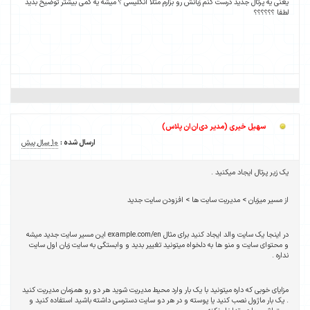
یعنی یه پرتال جدید درست کنم زبانش رو بزارم مثلا انگلیسی ؟ میشه یه کمی بیشتر توضیح بدید
لطفا ؟؟؟؟؟؟
سهیل خیری (مدیر دی‌ان‌ان پلاس)
ارسال شده :
10 سال پیش
یک زیر پرتال ایجاد میکنید .
از مسیر میزبان > مدیریت سایت ها > افزودن سایت جدید
در اینجا یک سایت والد ایجاد کنید برای مثال example.com/en این مسیر سایت جدید میشه
و محتوای سایت و منو ها به دلخواه میتونید تغییر بدید و وابستگی به سایت زبان اول سایت
نداره .
مزایای خوبی که داره میتونید با یک بار وارد محیط مدیریت شوید هر دو رو همزمان مدیریت کنید
. یک بار ماژول نصب کنید یا پوسته و در هر دو سایت دسترسی داشته باشید استفاده کنید و