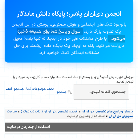
انجمن دی‌ان‌ان پلاس؛ پایگاه دانش ماندگار
با وجود شبکه‌های اجتماعی و هوش مصنوعی، پرسش در این انجمن
یک تفاوت بزرگ دارد:
سوال و پاسخ شما برای همیشه ذخیره
می‌شود.
با طرح مشکلات فنی خود در اینجا، نه تنها پاسخ دقیق
دریافت می‌کنید، بلکه به ایجاد یک پایگاه داده ارزشمند برای حل
مشکلات آیندگان کمک خواهید کرد.
میهمان عزیز خوش آمدید! برای بهره‌مندی از تمام امکانات لطفا وارد حساب کاربری خود شوید و یا
ثبت‌نام نمایید
انجمن
موضوعات فعال
جستجو
اعضا
جستجو
پرسش و پاسخ های تخصصی دی ان ان
»
انجمن تخصصی دی ان ان ( دات نت نیوک )
»
مباحث
مدیریتی دی ان ان
»
استفاده از چند زبان در سایت
استفاده از چند زبان در سایت