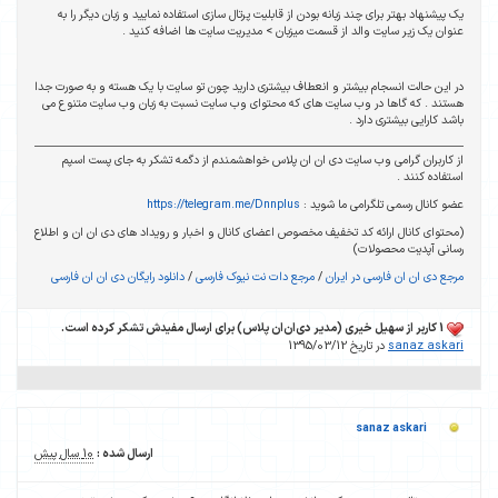
یک پیشنهاد بهتر برای چند زبانه بودن از قابلیت پرتال سازی استفاده نمایید و زبان دیگر را به
عنوان یک زیر سایت والد از قسمت میزبان > مدیریت سایت ها اضافه کنید .
در این حالت انسجام بیشتر و انعطاف بیشتری دارید چون تو سایت با یک هسته و به صورت جدا
هستند . که گاها در وب سایت های که محتوای وب سایت نسبت به زبان وب سایت متنوع می
باشد کارایی بیشتری دارد .
از کاربران گرامی وب سایت دی ان ان پلاس خواهشمندم از دگمه تشکر به جای پست اسپم
استفاده کنند .
عضو کانال رسمی تلگرامی ما شوید :
https://telegram.me/Dnnplus
(محتوای کانال ارائه کد تخفیف مخصوص اعضای کانال و اخبار و رویداد های دی ان ان و اطلاع
رسانی آپدیت محصولات)
مرجع دی ان ان فارسی در ایران
/
مرجع دات نت نیوک فارسی
/
دانلود رایگان دی ان ان فارسی
1 کاربر از سهیل خیری (مدیر دی‌ان‌ان پلاس) برای ارسال مفیدش تشکر کرده است.
sanaz askari
در تاریخ 1395/03/12
sanaz askari
ارسال شده :
10 سال پیش