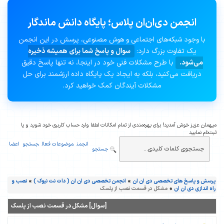
انجمن دی‌ان‌ان پلاس؛ پایگاه دانش ماندگار
با وجود شبکه‌های اجتماعی و هوش مصنوعی، پرسش در این انجمن
یک تفاوت بزرگ دارد:
سوال و پاسخ شما برای همیشه ذخیره
می‌شود.
با طرح مشکلات فنی خود در اینجا، نه تنها پاسخ دقیق
دریافت می‌کنید، بلکه به ایجاد یک پایگاه داده ارزشمند برای حل
مشکلات آیندگان کمک خواهید کرد.
میهمان عزیز خوش آمدید! برای بهره‌مندی از تمام امکانات لطفا وارد حساب کاربری خود شوید و یا
ثبت‌نام نمایید
انجمن
موضوعات فعال
جستجو
اعضا
جستجو
پرسش و پاسخ های تخصصی دی ان ان
»
انجمن تخصصی دی ان ان ( دات نت نیوک )
»
نصب و
راه اندازی دی ان ان
»
مشکل در قسمت نصب از پلسک
[سوال] مشکل در قسمت نصب از پلسک