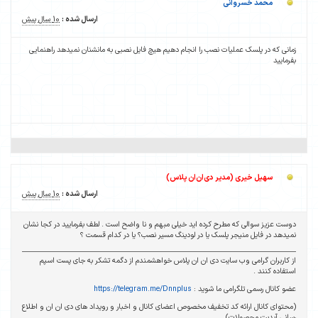
محمد خسروانی
ارسال شده :
10 سال پیش
زمانی که در پلسک عملیات نصب را انجام دهیم هیچ فایل نصبی به مانشنان نمیدهد راهنمایی
بفرمایید
سهیل خیری (مدیر دی‌ان‌ان پلاس)
ارسال شده :
10 سال پیش
دوست عزیز سوالی که مطرح کرده اید خیلی مبهم و نا واضح است . لطف بفرمایید در کجا نشان
نمیدهد در فایل منیجر پلسک یا در لودینگ مسیر نصب؟ یا در کدام قسمت ؟
از کاربران گرامی وب سایت دی ان ان پلاس خواهشمندم از دگمه تشکر به جای پست اسپم
استفاده کنند .
عضو کانال رسمی تلگرامی ما شوید :
https://telegram.me/Dnnplus
(محتوای کانال ارائه کد تخفیف مخصوص اعضای کانال و اخبار و رویداد های دی ان ان و اطلاع
رسانی آپدیت محصولات)