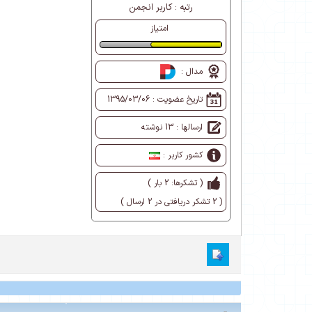
رتبه :
کاربر انجمن
امتیاز
طبیعی
مدال :
تاریخ عضویت :
1395/03/06
ارسالها : 13 نوشته
کشور کاربر :
( تشکرها: 2 بار )
( 2 تشکر دریافتی در 2 ارسال )