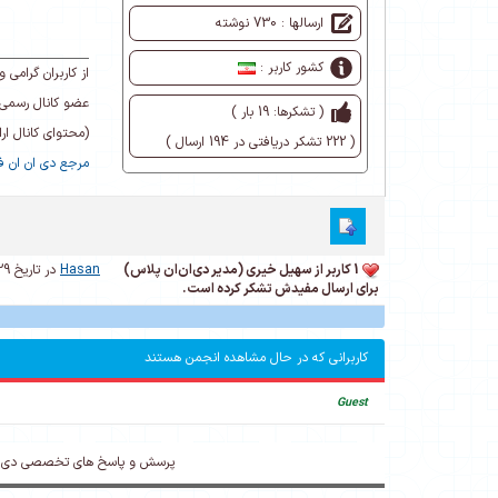
ارسالها : 730 نوشته
کشور کاربر :
از کاربران گرام
عضو کانال رسمی 
( تشکرها: 19 بار )
(محتوای کانال ا
( 222 تشکر دریافتی در 194 ارسال )
مرجع دی ان ان فا
1 کاربر از سهیل خیری (مدیر دی‌ان‌ان پلاس)
Hasan
در تاریخ 1395/07/29
برای ارسال مفیدش تشکر کرده است.
کاربرانی که در حال مشاهده انجمن هستند
Guest
پرسش و پاسخ های تخصصی دی ا