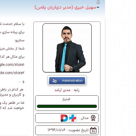
سهیل خیری (مدیر دی‌ان‌ان پلاس)
با سلام خدمت ش
برای پیاده سازی 
سناریو:
شما از بخش میز
برای مثال هر کدا
ple.com/store1
le.com/store2
و ....
هر کدام در باط
رتبه :
مدیر ارشد
و کاربران و مدیرا
امتیاز
خواهند شد که کا
عالی
مدال :
تاریخ عضویت :
1394/01/06