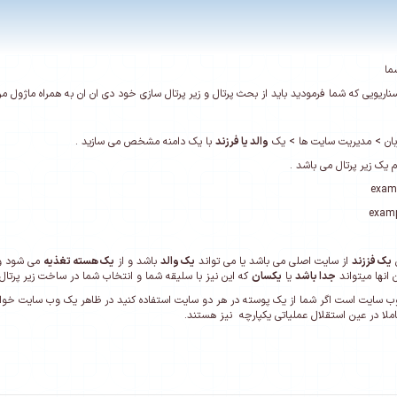
ما
سناریویی که شما فرمودید باید از بحث پرتال و زیر پرتال سازی خود دی ان ان به همراه ماژول مر
بان > مدیریت سایت ها > یک
والد یا فرزند
با یک دامنه مشخص می سازید .
م یک زیر پرتال می باشد .
exam
examp
ن
یک فززند
از سایت اصلی می باشد یا می تواند
یک والد
باشد و از
یک هسته تغذیه
می شود و
ن انها میتواند
جدا باشد
یا
یکسان
که این نیز با سلیقه شما و انتخاب شما در ساخت زیر پرتال
ملا در عین استقلال عملیاتی یکپارچه نیز هستند.