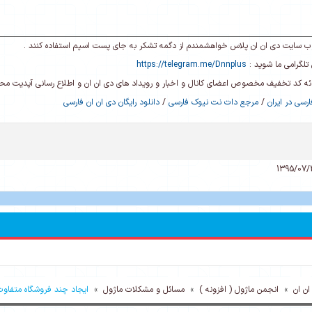
ی وب سایت دی ان ان پلاس خواهشمندم از دگمه تشکر به جای پست اسپم استفاده کنند .
تلگرامی ما شوید :
https://telegram.me/Dnnplus
رائه کد تخفیف مخصوص اعضای کانال و اخبار و رویداد های دی ان ان و اطلاع رسانی آپدیت م
رسی در ایران
/
مرجع دات نت نیوک فارسی
/
دانلود رایگان دی ان ان فارسی
ن ان
»
انجمن ماژول ( افزونه )
»
مسائل و مشکلات ماژول
»
ایجاد چند فروشگاه متفاوت در NB_Store در یک 