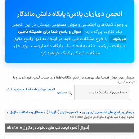
انجمن دی‌ان‌ان پلاس؛ پایگاه دانش ماندگار
با وجود شبکه‌های اجتماعی و هوش مصنوعی، پرسش در این انجمن
یک تفاوت بزرگ دارد:
سوال و پاسخ شما برای همیشه ذخیره
می‌شود.
با طرح مشکلات فنی خود در اینجا، نه تنها پاسخ دقیق
دریافت می‌کنید، بلکه به ایجاد یک پایگاه داده ارزشمند برای حل
مشکلات آیندگان کمک خواهید کرد.
میهمان عزیز خوش آمدید! برای بهره‌مندی از تمام امکانات لطفا وارد حساب کاربری خود شوید و یا
ثبت‌نام نمایید
انجمن
موضوعات فعال
جستجو
اعضا
جستجو
پرسش و پاسخ های تخصصی دی ان ان
»
انجمن ماژول ( افزونه )
»
مسائل و مشکلات ماژول
»
نحوه ایجاد تب های دلخواد در ماژول nb store
[سوال] نحوه ایجاد تب های دلخواد در ماژول nb store