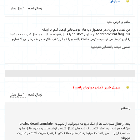
سیاوش
ارسال شده :
11 سال پیش
سلام و عرض ادب
من قصد دارم برای هر محصول تب های توضیحاتی ایجاد کنم، با اینکه
فلگ tabbedcontent.flag در ماژول nb store را فعال نموده ام باز با این حال نمی دانم در کجا
به این تب ها می توانم دسترسی داشته باشم و یا کجا باید تب های دلخواه خود را ایجاد نمایم.
ممنون میشم راهنمایی بفرمایید
سهیل خیری (مدیر دی‌ان‌ان پلاس)
ارسال شده :
11 سال پیش
با سلام ,
بعد از فعال سازی تب ها از فلگ مربوطه میتوانید از تمپلیت : productdetail.template
جزئیات هر تب را ویرایش کنید . که تب های تشکل شده از توضیحات و دانلود فایل ها و
محاسبه ارز و ... می باشد که میتوانید تب هم اضافه کنید البته به صورت html در تملپیت
مربوطه .