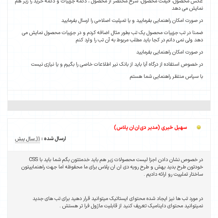
عکس محصول، قیمت محصول، شرح مختصر از محصول ، دکمه جزییات و دکمه خرید را زیر هم
نمایش می دهد
در صورت امکان راهنمایی بفرمایید و یا تمپلیت اصلاحی را ارسال بفرمایید
ضمنا در تب جزییات محصول یک تب بطور مثال اضافه کردم و در جزییات محصول نمایش می
دهد ولی نمی دانم در کجا باید مطلب مربوط به آن تب را وارد کنم
در صورت امکان راهنمایی بفرمایید
در خصوص استفاده از درگاه آیا باید از بانک نیر اطلاعات خاصی را بگیرم و یا نیازی نیست
با سپاس منتظر راهنمایی شما هستم
سهیل خیری (مدیر دی‌ان‌ان پلاس)
ارسال شده :
11 سال پیش
در خصوص نشان دادن اجزا لیست محصولات زیر هم باید خدمتتون بگم شما باید با CSS
خودتون طرح بدید بهش و طرح رویه دی ان ان پلاس برای ما محفوظه اما جهت راهنماییتون
ساختار تملپیت رو ارائه دادیم .
در مورد تب ها نیز ایجاد شده محتوای ایستاتیک میتوانید قرار دهید برای تب های جدید
نمیتوانید محتوای داینامیک تعریف کنید از قابلیت ماژول فرا تر هستش .