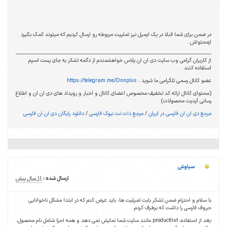
در ضمن برای شما قبلا در یک ایمیل نیز تملپیت مربوطه رو ارسال کردیم که میتوند کمک بگیرد
ازمحتواش .
از کاربران گرامی وب سایت دی ان ان پلاس خواهشمندم از دگمه تشکر به جای پست اسپم
استفاده کنند .
عضو کانال رسمی تلگرامی ما شوید :
https://telegram.me/Dnnplus
(محتوای کانال ارائه کد تخفیف مخصوص اعضای کانال و اخبار و رویداد های دی ان ان و اطلاع
رسانی آپدیت محصولات)
مرجع دی ان ان فارسی در ایران
/
مرجع دات نت نیوک فارسی
/
دانلود رایگان دی ان ان فارسی
سیاوش
ارسال شده :
11 سال پیش
با سلام و احترام ضمن تشکر بابت تمپلیت ها، باید عرض کنم که در ابتدا مشکل ناخوانایی
حروف فارسی را داشت که برطرف کردم.
بعد از استفاده، productlist مانند سایت شما نمایش نمی دهد و همه اجزا شامل نام محصول،