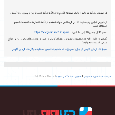
در خصوص درگاه ها باید از بانک مربوطه اقدام به دریافت درگاه کنید تا رمز و پسورد ارائه کنند .
از کاربران گرامی وب سایت دی ان ان پلاس خواهشمندم از دگمه تشکر به جای پست اسپم
استفاده کنند .
عضو کانال رسمی تلگرامی ما شوید :
https://telegram.me/Dnnplus
(محتوای کانال ارائه کد تخفیف مخصوص اعضای کانال و اخبار و رویداد های دی ان ان و اطلاع
رسانی آپدیت محصولات)
مرجع دی ان ان فارسی در ایران
/
مرجع دات نت نیوک فارسی
/
دانلود رایگان دی ان ان فارسی
سیاست حفظ حریم خصوصی
|
نمایش نسخه کامل سایت
|
Yaf Mobile Theme