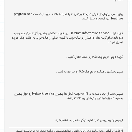
برای نصب روی لوکال فرقی نمیکنه ویندوز 7 یا 8 یا 10 باشه . باید از قسمت program and
feathure دو گزینه رو فعال کنید .
گزینه اول : internet Information Service این گزینه داخلش چندین گزینه دیگر هم وجود
داره باید تمام گزینه های داخلش رو تیک بزنید تا گزینه اصلی از حالت تو پر به حالت چک خورده
تبدیل شود .
گزینه دوم : فریم ورک 3.5 رو حتما فعال کنید .
سپس پیشنهاد میکنم فریم ورک 4.5 رو نیز نصب کنید .
سپس بعد از ایجاد سایت در IIS به پوشه فایل ها پرمیزن Network service رو فول پرمیزن
بدهید تا حق خواندن و نوشتن رو داشته باشه .
این موارد رو بررسی کنید نباید دیگر مشکلی داشته باشید .
از کاربران گرامی وب سایت دی ان ان پلاس خواهشمندم از دگمه تشکر به جای پست اسپم