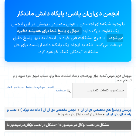
انجمن دی‌ان‌ان پلاس؛ پایگاه دانش ماندگار
با وجود شبکه‌های اجتماعی و هوش مصنوعی، پرسش در این انجمن
یک تفاوت بزرگ دارد:
سوال و پاسخ شما برای همیشه ذخیره
می‌شود.
با طرح مشکلات فنی خود در اینجا، نه تنها پاسخ دقیق
دریافت می‌کنید، بلکه به ایجاد یک پایگاه داده ارزشمند برای حل
مشکلات آیندگان کمک خواهید کرد.
میهمان عزیز خوش آمدید! برای بهره‌مندی از تمام امکانات لطفا وارد حساب کاربری خود شوید و یا
ثبت‌نام نمایید
انجمن
موضوعات فعال
جستجو
اعضا
جستجو
پرسش و پاسخ های تخصصی دی ان ان
»
انجمن تخصصی دی ان ان ( دات نت نیوک )
»
نصب و
راه اندازی دی ان ان
»
مشکل در نصب لوکال در میندوز 10
مشکل در نصب لوکال در میندوز 10 -
مشکل در نصب لوکال در میندوز 10