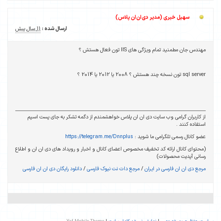
سهیل خیری (مدیر دی‌ان‌ان پلاس)
ارسال شده :
11 سال پیش
مهندس جان مطمنید تمام ویژگی های IIS تون فعال هستش ؟
sql server تون نسخه چند هستش ؟ 2008 یا 2012 یا 2014 ؟
از کاربران گرامی وب سایت دی ان ان پلاس خواهشمندم از دگمه تشکر به جای پست اسپم
استفاده کنند .
عضو کانال رسمی تلگرامی ما شوید :
https://telegram.me/Dnnplus
(محتوای کانال ارائه کد تخفیف مخصوص اعضای کانال و اخبار و رویداد های دی ان ان و اطلاع
رسانی آپدیت محصولات)
مرجع دی ان ان فارسی در ایران
/
مرجع دات نت نیوک فارسی
/
دانلود رایگان دی ان ان فارسی