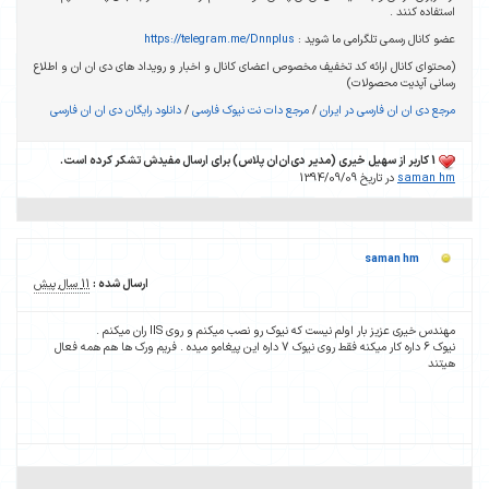
استفاده کنند .
عضو کانال رسمی تلگرامی ما شوید :
https://telegram.me/Dnnplus
(محتوای کانال ارائه کد تخفیف مخصوص اعضای کانال و اخبار و رویداد های دی ان ان و اطلاع
رسانی آپدیت محصولات)
مرجع دی ان ان فارسی در ایران
/
مرجع دات نت نیوک فارسی
/
دانلود رایگان دی ان ان فارسی
1 کاربر از سهیل خیری (مدیر دی‌ان‌ان پلاس) برای ارسال مفیدش تشکر کرده است.
saman hm
در تاریخ 1394/09/09
saman hm
ارسال شده :
11 سال پیش
مهندس خیری عزیز بار اولم نیست که نیوک رو نصب میکنم و روی IIS ران میکنم .
نیوک 6 داره کار میکنه فقط روی نیوک 7 داره این پیغامو میده . فریم ورک ها هم همه فعال
هیتند