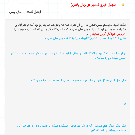
سهیل خیری (مدیر دی‌ان‌ان پلاس)
ارسال شده :
11 سال پیش
دقت کنید سیستم پیش فرض دی ان ان هر دامنه که بخواهد سایت رو لود کنه یا هر لوکالی
بخواهد سایت رو لود کنه به آدرس های سایت اضافه میکنه مگر زمانی که شما تیک مربوط به
افزودن خودکار آدرس سایت
را از
مدیر > تنظیمات سایت >تب(تنظیمات پیشرفته)>آدرس های سایت
از اون قسمت تیک رو برداشته باشد و وقتی آپلود میکنید رو سرور و درخواست با دامنه مذکور
ارسال میشه رو رد میکنه .
برای حل این مشکل آدرس سایت رو به صورت دستی از قسمت مربوطه وارد کنید .
یا
یک روش دیگر هم هستش که در شرایط خاص استفاده میشه از جدول portal alias آدرس
دامنه مربوطه رو اضافه کنید.