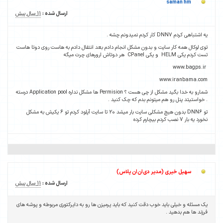
saman hm
ارسال شده :
11 سال پیش
یه اشتباهی کردم DNN7 کار کردم نمیدونم چشه .
توی لوکال همه کار سایت و بدون مشکل انجام دادم بعد انتفال دادم به هاست روی دوتا هاست
تست کردم یکی HELM و یکی CPanel هر دوتاش ارورهای چرت میگه
www.bagps.ir
www.iranbama.com
شمارو به خدا بگید مشکل از چی هست ؟ Permision ها مشکل نداره Application pool درسته
. خواستیتد پنل رو هم میتونم بدم که چک کنید .
تو DNN6 بدون هیچ مشکلی سایت بار میشد 20 تا سایت آپلود کردم تو 6 یکیش به مشکل
نخورد یه بار 7 نصب کردم بیچارم کرده
سهیل خیری (مدیر دی‌ان‌ان پلاس)
ارسال شده :
11 سال پیش
یک مسئله و خیلی باید خوب دقت کنید که باید پرمیزن ها رو به دایرکتوری مربوطه و پوشه های
فرزند ها هم بدهید .