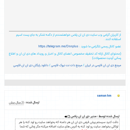
از کاربران گرامی وب سایت دی ان ان پلاس خواهشمندم از دگمه تشکر به جای پست اسپم
استفاده کنند .
عضو کانال رسمی تلگرامی ما شوید :
https://telegram.me/Dnnplus
(محتوای کانال ارائه کد تخفیف مخصوص اعضای کانال و اخبار و رویداد های دی ان ان و اطلاع
رسانی آپدیت محصولات)
مرجع دی ان ان فارسی در ایران
/
مرجع دات نت نیوک فارسی
/
دانلود رایگان دی ان ان فارسی
saman hm
ارسال شده :
11 سال پیش
ارسال شده توسط : مدیر دی ان ان پلاس
دقت کنید سیستم پیش فرض دی ان ان هر دامنه که بخواهد سایت رو لود کنه یا هر
لوکالی بخواهد سایت رو لود کنه به آدرس های سایت اضافه میکنه مگر زمانی که شما