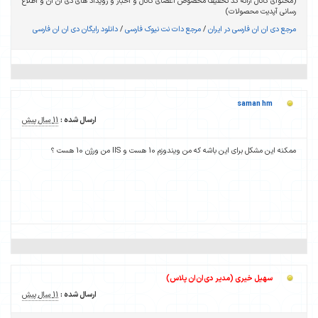
(محتوای کانال ارائه کد تخفیف مخصوص اعضای کانال و اخبار و رویداد های دی ان ان و اطلاع
رسانی آپدیت محصولات)
مرجع دی ان ان فارسی در ایران
/
مرجع دات نت نیوک فارسی
/
دانلود رایگان دی ان ان فارسی
saman hm
ارسال شده :
11 سال پیش
ممکنه این مشکل برای این باشه که من ویندوزم 10 هست و IIS من ورژن 10 هست ؟
سهیل خیری (مدیر دی‌ان‌ان پلاس)
ارسال شده :
11 سال پیش