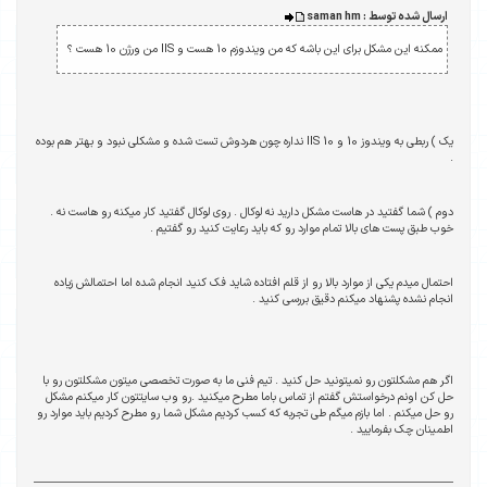
ارسال شده توسط : saman hm
ممکنه این مشکل برای این باشه که من ویندوزم 10 هست و IIS من ورژن 10 هست ؟
یک ) ربطی به ویندوز 10 و IIS 10 نداره چون هردوش تست شده و مشکلی نبود و بهتر هم بوده
.
دوم ) شما گفتید در هاست مشکل دارید نه لوکال . روی لوکال گفتید کار میکنه رو هاست نه .
خوب طبق پست های بالا تمام موارد رو که باید رعایت کنید رو گفتیم .
احتمال میدم یکی از موارد بالا رو از قلم افتاده شاید فک کنید انجام شده اما احتمالش زیاده
انجام نشده پشنهاد میکنم دقیق بررسی کنید .
اگر هم مشکلتون رو نمیتونید حل کنید . تیم فنی ما به صورت تخصصی میتون مشکلتون رو با
حل کن اونم درخواستش گفتم از تماس باما مطرح میکنید .رو وب سایتتون کار میکنم مشکل
رو حل میکنم . اما بازم میگم طی تجربه که کسب کردیم مشکل شما رو مطرح کردیم باید موارد رو
اطمینان چک بفرمایید .