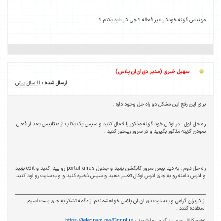
مهندس گزینه خودکار غیر فعاله ؟ چی کار باید بکنم ؟
سهیل خیری (مدیر دی‌ان‌ان پلاس)
ارسال شده :
11 سال پیش
برای این رفع این مشکل دو راه حل وجود داره .
راه حل اول . در لوکال خود گزینه مذکور را فعال کنید و سپس یک بکاپ از دیتابیس بعد از فعال
نمودن گزینه مذکور بگیرید و در سرور ریستور کنید .
راه حل دوم : به دیتا بیس سرور کانکشن بزنید و جدول portal alias رو پیدا کنید و edit بزنید
و ادرس دامنه رو به جای ادرس لوکال تغییر دهید و سپس ذخیره کنید و وب سایت رو لود کنید
.
از کاربران گرامی وب سایت دی ان ان پلاس خواهشمندم از دگمه تشکر به جای پست اسپم
استفاده کنند .
عضو کانال رسمی تلگرامی ما شوید :
https://telegram.me/Dnnplus