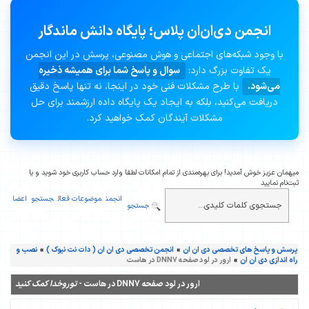
انجمن دی‌ان‌ان پلاس؛ پایگاه دانش ماندگار
با وجود شبکه‌های اجتماعی و هوش مصنوعی، پرسش در این انجمن
یک تفاوت بزرگ دارد:
سوال و پاسخ شما برای همیشه ذخیره
می‌شود.
با طرح مشکلات فنی خود در اینجا، نه تنها پاسخ دقیق
دریافت می‌کنید، بلکه به ایجاد یک پایگاه داده ارزشمند برای حل
مشکلات آیندگان کمک خواهید کرد.
میهمان عزیز خوش آمدید! برای بهره‌مندی از تمام امکانات لطفا وارد حساب کاربری خود شوید و یا
ثبت‌نام نمایید
انجمن
موضوعات فعال
جستجو
اعضا
جستجو
پرسش و پاسخ های تخصصی دی ان ان
»
انجمن تخصصی دی ان ان ( دات نت نیوک )
»
نصب و
راه اندازی دی ان ان
»
ارور در لود صفحه DNN7 در هاست
ارور در لود صفحه DNN7 در هاست -
توروخدا کمک کنید