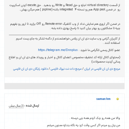
از قسمت virtual directory اجازه و حق Read و Write رو بدهید . حق excute کردن اسکریپت
رو در ضمن App pool هم رو نسخه 4 integreted باشه (pipline ) هم میگن بهش .
در ضمن اگر اروری هم نمایش نداد از وب کانفیگ Remote error رو Off بزارید تا ارور رو بفهیم
چیه تا مشکلتون رو بهتر بیان کنید تا پاسخ بهتری داده بشه .
از کاربران گرامی وب سایت دی ان ان پلاس خواهشمندم از دگمه تشکر به جای پست اسپم
استفاده کنند .
عضو کانال رسمی تلگرامی ما شوید :
https://telegram.me/Dnnplus
(محتوای کانال ارائه کد تخفیف مخصوص اعضای کانال و اخبار و رویداد های دی ان ان و اطلاع
رسانی آپدیت محصولات)
مرجع دی ان ان فارسی در ایران
/
مرجع دات نت نیوک فارسی
/
دانلود رایگان دی ان ان فارسی
saman hm
ارسال شده :
11 سال پیش
والا من همه رو چک کردم همه چی درسته .
من پنل رو میدم اگر کسی وقت کرد یه نگاه بندازه ممنون میشم