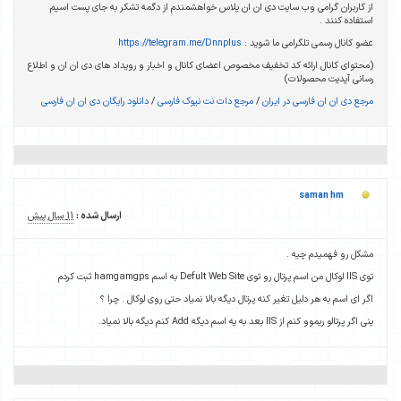
از کاربران گرامی وب سایت دی ان ان پلاس خواهشمندم از دگمه تشکر به جای پست اسپم
استفاده کنند .
عضو کانال رسمی تلگرامی ما شوید :
https://telegram.me/Dnnplus
(محتوای کانال ارائه کد تخفیف مخصوص اعضای کانال و اخبار و رویداد های دی ان ان و اطلاع
رسانی آپدیت محصولات)
مرجع دی ان ان فارسی در ایران
/
مرجع دات نت نیوک فارسی
/
دانلود رایگان دی ان ان فارسی
saman hm
ارسال شده :
11 سال پیش
مشکل رو فهمیدم چیه .
توی IIS لوکال من اسم پرتال رو توی Defult Web Site به اسم hamgamgps ثبت کردم
اگر ای اسم به هر دلیل تغیر کنه پرتال دیگه بالا نمیاد حتی روی لوکال . چرا ؟
ینی اگر پرتالو ریموو کنم از IIS بعد به یه اسم دیگه Add کنم دیگه بالا نمیاد.