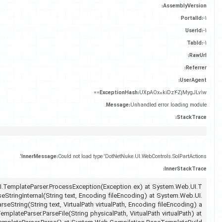
ExceptionHash:
UXpAOx
Message:
Unhandled 
InnerMessage:
Could not load type 'DotNetNuke.UI.WebCon
 at System.Web.UI.TemplateParser.ProcessException(Exception ex) at System.Web.UI.T
emplateParser.ParseStringInternal(String text, Encoding fileEncoding) a
TemplateParser.ParseString(String text, VirtualPath virtualPath, Encodin
t System.Web.UI.TemplateParser.ParseFile(String physicalPath, VirtualPath