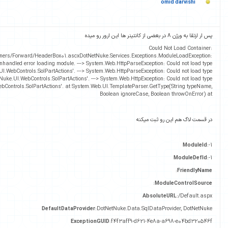
ارسال شده :
11 سال پیش
Coul
/Portals/_default/Containers/Forward/HeaderBox01.ascx
DotNetNuke.Services.Exceptions.
Unhandled error loading module. ---> System.Web.HttpParseException
'DotNetNuke.UI.WebControls.SolPartActions'. ---> System.Web.HttpParseException
'DotNetNuke.UI.WebControls.SolPartActions'. ---> System.Web.HttpExceptio
'DotNetNuke.UI.WebControls.SolPartActions'. at System.Web.UI.TemplateParser.Get
Boolean ignoreCase, Boo
ثبت میکنه
:
M
Absol
DefaultDataProvider
:DotNetNuke.Data.SqlData
ExceptionGUID
:f4f3aff9-d621-4e8