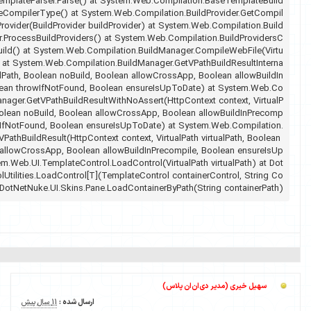
System.Web.UI.TemplateParser.Parse() at System.Web.Compilation.Ba
Provider.get_CodeCompilerType() at System.Web.Compilation.BuildPro
erTypeFromBuildProvider(BuildProvider buildProvider) at System.Web.C
ProvidersCompiler.ProcessBuildProviders() at System.Web.Compilation.
ompiler.PerformBuild() at System.Web.Compilation.BuildManager.Compi
alPath virtualPath) at System.Web.Compilation.BuildManager.GetVPathBu
l(VirtualPath virtualPath, Boolean noBuild, Boolean allowCrossApp, Bool
Precompile, Boolean throwIfNotFound, Boolean ensureIsUpToDate) a
mpilation.BuildManager.GetVPathBuildResultWithNoAssert(HttpContext c
ath virtualPath, Boolean noBuild, Boolean allowCrossApp, Boolean all
ile, Boolean throwIfNotFound, Boolean ensureIsUpToDate) at System.W
BuildManager.GetVPathBuildResult(HttpContext context, VirtualPath virtu
noBuild, Boolean allowCrossApp, Boolean allowBuildInPrecompile, Boo
ToDate) at System.Web.UI.TemplateControl.LoadControl(VirtualPath vir
NetNuke.UI.ControlUtilities.LoadControl[T](TemplateControl containerCo
ntrolSrc) at DotNetNuke.UI.Skins.Pane.LoadContainerByPath(Strin
ر دی‌ان‌ان پلاس)
ارسال شده :
11 سال پیش