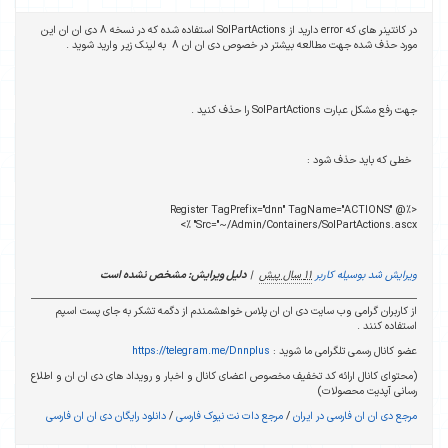
در کانتینر های که error دارید از SolPartActions استفاده شده که در نسخه 8 دی ان ان این
 خصوص دی ان ان 8 به لینک زیر وارید شوید .
:
<%@ Register TagPrefix="dnn" T
Src="~/Admin/Containers/S
11 سال پیش
|
دلیل ویرایش: مشخص نشده است
یت دی ان ان پلاس خواهشمندم از دگمه تشکر به جای پست اسپم
ما شوید :
https://telegram.me/Dnnplus
تخفیف مخصوص اعضای کانال و اخبار و رویداد های دی ان ان و اطلاع
یران
/
مرجع دات نت نیوک فارسی
/
دانلود رایگان دی ان ان فارسی