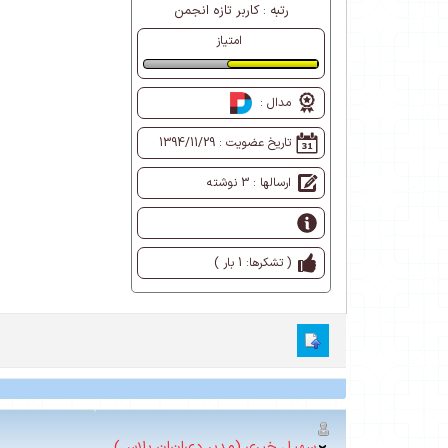
رتبه :
کاربر تازه انجمن
امتیاز
طبیعی
مدال :
تاریخ عضویت :
1394/11/29
ارسالها : 3 نوشته
( تشکرها: 1 بار )
سهیل خیری (مدیر دی‌ان‌ان پلاس)