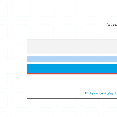
حصولات)
روش نصب صحیح iis