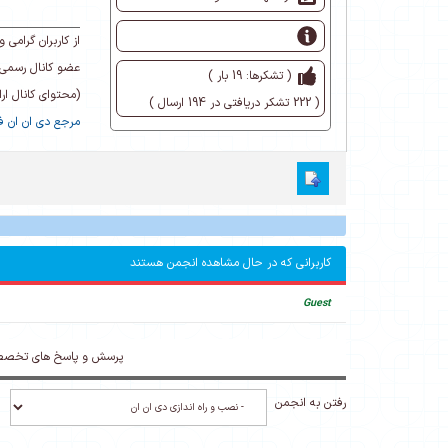
از کاربران گرام
عضو کانال رسمی 
( تشکرها: 19 بار )
(محتوای کانال ا
( 222 تشکر دریافتی در 194 ارسال )
مرجع دی ان ان فا
کاربرانی که در حال مشاهده انجمن هستند
Guest
پرسش و پاسخ های تخصص
رفتن به انجمن