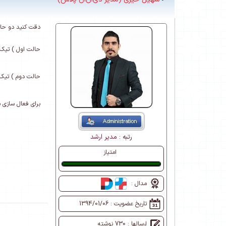
دقت کنید دو حالت داره وقتی داری
حالت اول ) تیک 
حالت دوم ) تیک 
برای فعال سازی باید تمام موارد IIS رو شما ف
رتبه :
مدیر ارشد
امتیاز
عالی
مدال :
تاریخ عضویت :
1394/01/06
ارسالها : 730 نوشته