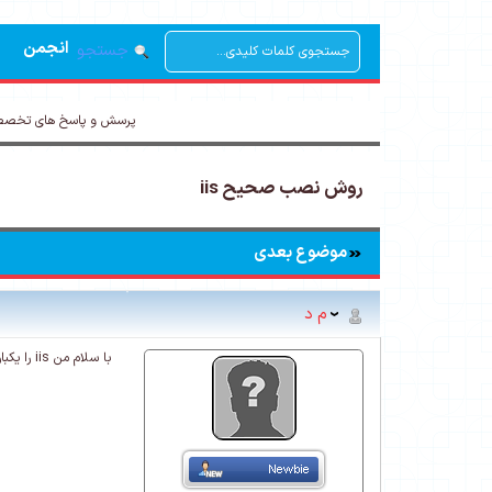
انجمن
جستجو
پرسش و پاسخ های تخصص
روش نصب صحیح iis
موضوع بعدی
م د
با سلام من iis را یکبار نصب کردم ولی ظاهرا ناقص کردم لطفا تکیهایی که باید در زمان نصب iis زده شود را بفرمایید کدامست