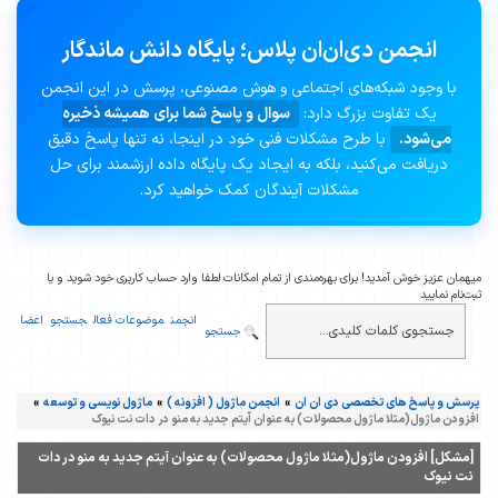
انجمن دی‌ان‌ان پلاس؛ پایگاه دانش ماندگار
با وجود شبکه‌های اجتماعی و هوش مصنوعی، پرسش در این انجمن
یک تفاوت بزرگ دارد:
سوال و پاسخ شما برای همیشه ذخیره
می‌شود.
با طرح مشکلات فنی خود در اینجا، نه تنها پاسخ دقیق
دریافت می‌کنید، بلکه به ایجاد یک پایگاه داده ارزشمند برای حل
مشکلات آیندگان کمک خواهید کرد.
میهمان عزیز خوش آمدید! برای بهره‌مندی از تمام امکانات لطفا وارد حساب کاربری خود شوید و یا
ثبت‌نام نمایید
انجمن
موضوعات فعال
جستجو
اعضا
جستجو
پرسش و پاسخ های تخصصی دی ان ان
»
انجمن ماژول ( افزونه )
»
ماژول نویسی و توسعه
»
افزودن ماژول(مثلا ماژول محصولات) به عنوان آیتم جدید به منو در دات نت نیوک
[مشکل] افزودن ماژول(مثلا ماژول محصولات) به عنوان آیتم جدید به منو در دات
نت نیوک