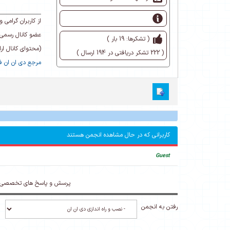
از کاربران گرام
عضو کانال رسمی 
( تشکرها: 19 بار )
(محتوای کانال ا
( 222 تشکر دریافتی در 194 ارسال )
مرجع دی ان ان فا
کاربرانی که در حال مشاهده انجمن هستند
Guest
پرسش و پاسخ های تخصصی د
رفتن به انجمن