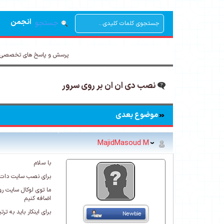
انجمن
جستجو
پرسش و پاسخ های تخصصی د
نصب دی ان ان بر روی سرور
موضوع بعدی
MajidMasoud M
با سلام
برای نصب سایت دات نت
ما توی لوکال سایت رو
اضافه کنیم
برای اینکار باید به تر