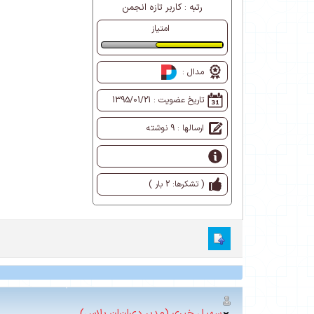
رتبه :
کاربر تازه انجمن
امتیاز
طبیعی
مدال :
تاریخ عضویت :
1395/01/21
ارسالها : 9 نوشته
( تشکرها: 2 بار )
سهیل خیری (مدیر دی‌ان‌ان پلاس)