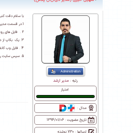
با سلام دقت کنید
1.در قسمت مدیر > تنظیمات سایت > آدرس های سایت > آدرس دامنه رو وارد کنید .
2 . فایل های روت رو در لوکال Zip کنید. و آپلود کنید در سرور root و unzip کنید.
3. یک بکاپ از دیتا بیس لوکال بگیرید . سپس فایل رو به سرور انتقال بدید و در دیتا بیس سرور Restore کنید.
4 . فایل وب کانفیگ (Web.config) رو باز کنید و کانکش استرینگ دیتا بیس که تشکل شده از آدرس سرور و نام دیتا بیس و یوز و پسورد اکانت دیتا بیس را وایرش کنید .
5. سپس سایت رو لود کنید و لذت ببرید .
رتبه :
مدیر ارشد
امتیاز
عالی
مدال :
تاریخ عضویت :
1394/01/06
ارسالها : 730 نوشته