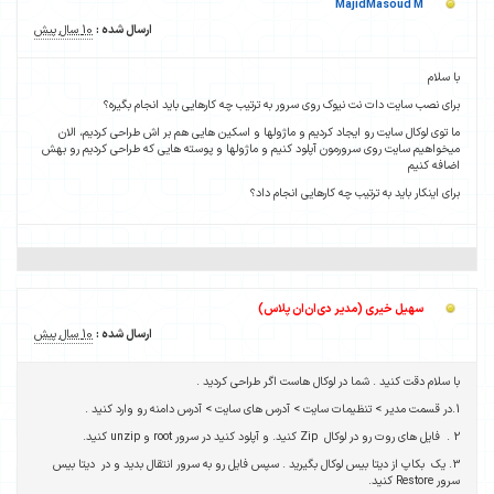
MajidMasoud M
ارسال شده :
10 سال پیش
با سلام
برای نصب سایت دات نت نیوک روی سرور به ترتیب چه کارهایی باید انجام بگیره؟
ما توی لوکال سایت رو ایجاد کردیم و ماژولها و اسکین هایی هم بر اش طراحی کردیم، الان
میخواهیم سایت روی سرورمون آپلود کنیم و ماژولها و پوسته هایی که طراحی کردیم رو بهش
اضافه کنیم
برای اینکار باید به ترتیب چه کارهایی انجام داد؟
سهیل خیری (مدیر دی‌ان‌ان پلاس)
ارسال شده :
10 سال پیش
با سلام دقت کنید . شما در لوکال هاست اگر طراحی کردید .
1.در قسمت مدیر > تنظیمات سایت > آدرس های سایت > آدرس دامنه رو وارد کنید .
2 . فایل های روت رو در لوکال Zip کنید. و آپلود کنید در سرور root و unzip کنید.
3. یک بکاپ از دیتا بیس لوکال بگیرید . سپس فایل رو به سرور انتقال بدید و در دیتا بیس
سرور Restore کنید.