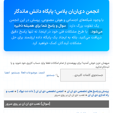
انجمن دی‌ان‌ان پلاس؛ پایگاه دانش ماندگار
با وجود شبکه‌های اجتماعی و هوش مصنوعی، پرسش در این انجمن
یک تفاوت بزرگ دارد:
سوال و پاسخ شما برای همیشه ذخیره
می‌شود.
با طرح مشکلات فنی خود در اینجا، نه تنها پاسخ دقیق
دریافت می‌کنید، بلکه به ایجاد یک پایگاه داده ارزشمند برای حل
مشکلات آیندگان کمک خواهید کرد.
میهمان عزیز خوش آمدید! برای بهره‌مندی از تمام امکانات لطفا وارد حساب کاربری خود شوید و یا
ثبت‌نام نمایید
انجمن
موضوعات فعال
جستجو
اعضا
جستجو
پرسش و پاسخ های تخصصی دی ان ان
»
انجمن تخصصی دی ان ان ( دات نت نیوک )
»
نصب و
راه اندازی دی ان ان
»
نصب دی ان ان بر روی سرور
[سوال] نصب دی ان ان بر روی سرور