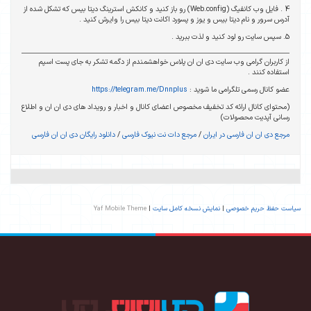
4 . فایل وب کانفیگ (Web.config) رو باز کنید و کانکش استرینگ دیتا بیس که تشکل شده از
آدرس سرور و نام دیتا بیس و یوز و پسورد اکانت دیتا بیس را وایرش کنید .
5. سپس سایت رو لود کنید و لذت ببرید .
از کاربران گرامی وب سایت دی ان ان پلاس خواهشمندم از دگمه تشکر به جای پست اسپم
استفاده کنند .
عضو کانال رسمی تلگرامی ما شوید :
https://telegram.me/Dnnplus
(محتوای کانال ارائه کد تخفیف مخصوص اعضای کانال و اخبار و رویداد های دی ان ان و اطلاع
رسانی آپدیت محصولات)
مرجع دی ان ان فارسی در ایران
/
مرجع دات نت نیوک فارسی
/
دانلود رایگان دی ان ان فارسی
سیاست حفظ حریم خصوصی
|
نمایش نسخه کامل سایت
|
Yaf Mobile Theme