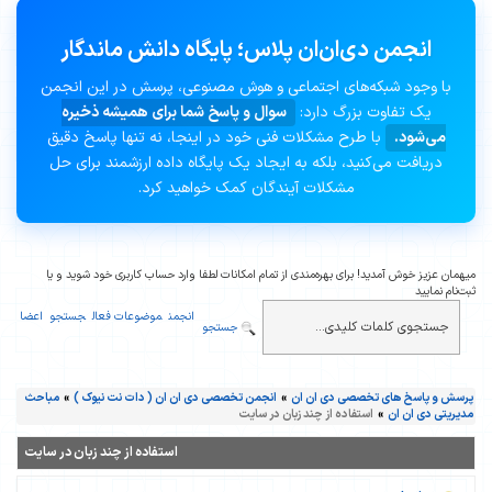
انجمن دی‌ان‌ان پلاس؛ پایگاه دانش ماندگار
با وجود شبکه‌های اجتماعی و هوش مصنوعی، پرسش در این انجمن
یک تفاوت بزرگ دارد:
سوال و پاسخ شما برای همیشه ذخیره
می‌شود.
با طرح مشکلات فنی خود در اینجا، نه تنها پاسخ دقیق
دریافت می‌کنید، بلکه به ایجاد یک پایگاه داده ارزشمند برای حل
مشکلات آیندگان کمک خواهید کرد.
میهمان عزیز خوش آمدید! برای بهره‌مندی از تمام امکانات لطفا وارد حساب کاربری خود شوید و یا
ثبت‌نام نمایید
انجمن
موضوعات فعال
جستجو
اعضا
جستجو
پرسش و پاسخ های تخصصی دی ان ان
»
انجمن تخصصی دی ان ان ( دات نت نیوک )
»
مباحث
مدیریتی دی ان ان
»
استفاده از چند زبان در سایت
استفاده از چند زبان در سایت