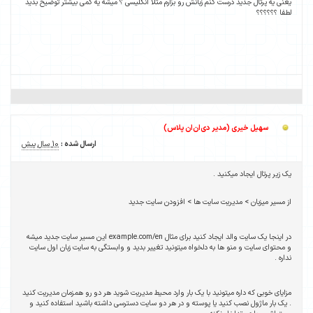
یعنی یه پرتال جدید درست کنم زبانش رو بزارم مثلا انگلیسی ؟ میشه یه کمی بیشتر توضیح بدید
لطفا ؟؟؟؟؟؟
سهیل خیری (مدیر دی‌ان‌ان پلاس)
ارسال شده :
10 سال پیش
یک زیر پرتال ایجاد میکنید .
از مسیر میزبان > مدیریت سایت ها > افزودن سایت جدید
در اینجا یک سایت والد ایجاد کنید برای مثال example.com/en این مسیر سایت جدید میشه
و محتوای سایت و منو ها به دلخواه میتونید تغییر بدید و وابستگی به سایت زبان اول سایت
نداره .
مزایای خوبی که داره میتونید با یک بار وارد محیط مدیریت شوید هر دو رو همزمان مدیریت کنید
. یک بار ماژول نصب کنید یا پوسته و در هر دو سایت دسترسی داشته باشید استفاده کنید و