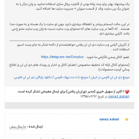
یک پیشنهاد بهتر برای چند زبانه بودن از قابلیت پرتال سازی استفاده نمایید و زبان دیگر را به
عنوان یک زیر سایت والد از قسمت میزبان > مدیریت سایت ها اضافه کنید .
در این حالت انسجام بیشتر و انعطاف بیشتری دارید چون تو سایت با یک هسته و به صورت جدا
هستند . که گاها در وب سایت های که محتوای وب سایت نسبت به زبان وب سایت متنوع می
باشد کارایی بیشتری دارد .
از کاربران گرامی وب سایت دی ان ان پلاس خواهشمندم از دگمه تشکر به جای پست اسپم
استفاده کنند .
عضو کانال رسمی تلگرامی ما شوید :
https://telegram.me/Dnnplus
(محتوای کانال ارائه کد تخفیف مخصوص اعضای کانال و اخبار و رویداد های دی ان ان و اطلاع
رسانی آپدیت محصولات)
مرجع دی ان ان فارسی در ایران
/
مرجع دات نت نیوک فارسی
/
دانلود رایگان دی ان ان فارسی
1 کاربر از سهیل خیری (مدیر دی‌ان‌ان پلاس) برای ارسال مفیدش تشکر کرده است.
sanaz askari
در تاریخ 1395/03/12
sanaz askari
ارسال شده :
10 سال پیش