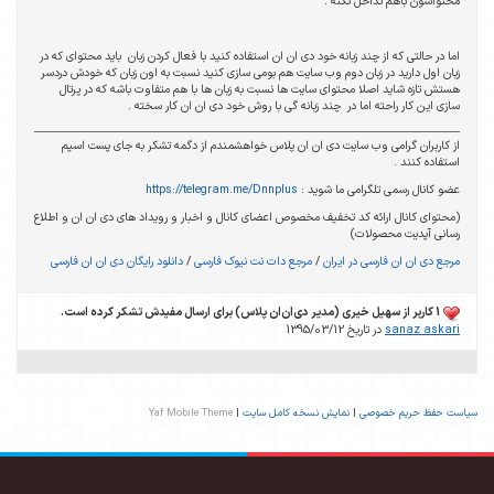
محتواشون باهم تداخل نکنه .
اما در حالتی که از چند زبانه خود دی ان ان استفاده کنید با فعال کردن زبان باید محتوای که در
زبان اول دارید در زبان دوم وب سایت هم بومی سازی کنید نسبت به اون زبان که خودش دردسر
هستش تازه شاید اصلا محتوای سایت ها نسبت به زبان ها با هم متفاوت باشه که در پرتال
سازی این کار راحته اما در چند زبانه گی با روش خود دی ان ان کار سخته .
از کاربران گرامی وب سایت دی ان ان پلاس خواهشمندم از دگمه تشکر به جای پست اسپم
استفاده کنند .
عضو کانال رسمی تلگرامی ما شوید :
https://telegram.me/Dnnplus
(محتوای کانال ارائه کد تخفیف مخصوص اعضای کانال و اخبار و رویداد های دی ان ان و اطلاع
رسانی آپدیت محصولات)
مرجع دی ان ان فارسی در ایران
/
مرجع دات نت نیوک فارسی
/
دانلود رایگان دی ان ان فارسی
1 کاربر از سهیل خیری (مدیر دی‌ان‌ان پلاس) برای ارسال مفیدش تشکر کرده است.
sanaz askari
در تاریخ 1395/03/12
سیاست حفظ حریم خصوصی
|
نمایش نسخه کامل سایت
|
Yaf Mobile Theme