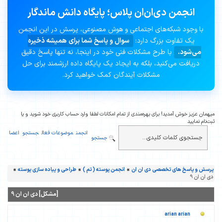
انجمن دی‌ان‌ان پلاس؛ پایگاه دانش ماندگار
با وجود شبکه‌های اجتماعی و هوش مصنوعی، پرسش در این انجمن
یک تفاوت بزرگ دارد:
سوال و پاسخ شما برای همیشه ذخیره
می‌شود.
با طرح مشکلات فنی خود در اینجا، نه تنها پاسخ دقیق
دریافت می‌کنید، بلکه به ایجاد یک پایگاه داده ارزشمند برای حل
مشکلات آیندگان کمک خواهید کرد.
میهمان عزیز خوش آمدید! برای بهره‌مندی از تمام امکانات لطفا وارد حساب کاربری خود شوید و یا
ثبت‌نام نمایید
انجمن
موضوعات فعال
جستجو
اعضا
جستجو
پرسش و پاسخ های تخصصی دی ان ان
»
انجمن پوسته ( تم )
»
طراحی و پیاده سازی پوسته
»
دی ان ان 9
[مشکل] دی ان ان 9
arian arian