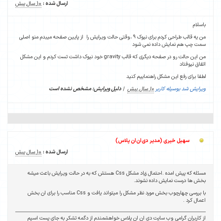
ارسال شده :
10 سال پیش
باسلام
من یه قالب طراحی کردم برای نیوک 9 ،وقتی حالت ویرایش را از پایین صفحه میبدم منو اصلی
سمت چپ هم نمایش داده نمی شود
من این حالت رو در صفحه دیگری که قالب gravity خود نیوک داشت تست کردم و این مشکل
اتفاق نیوفتاد
لطفا برای رفع این مشکل راهنماییم کنید
ویرایش شد بوسیله کاربر
10 سال پیش
|
دلیل ویرایش: مشخص نشده است
سهیل خیری (مدیر دی‌ان‌ان پلاس)
ارسال شده :
10 سال پیش
مسئله که پیش امده .احتمال زیاد مشکل Css هستش که به در حالت ویرایش باعث میشه
بخش ها درست نمایش داده نشوند.
با بررسی چهارچوب بخش مورد نظر مشکل را میتواند یافت و Css مناسب را برای ان بخش
اعمال کرد .
از کاربران گرامی وب سایت دی ان ان پلاس خواهشمندم از دگمه تشکر به جای پست اسپم