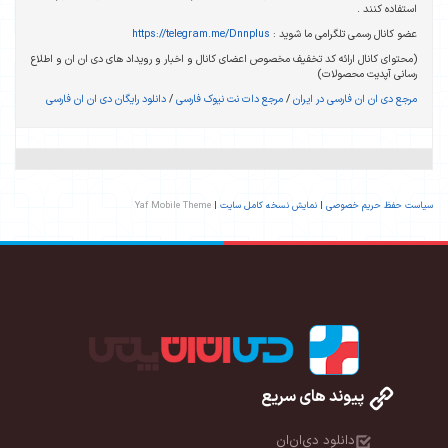
استفاده کنند .
عضو کانال رسمی تلگرامی ما شوید :
https://telegram.me/Dnnplus
(محتوای کانال ارائه کد تخفیف مخصوص اعضای کانال و اخبار و رویداد های دی ان ان و اطلاع
رسانی آپدیت محصولات)
مرجع دی ان ان فارسی در ایران
/
مرجع دات نت نیوک فارسی
/
دانلود رایگان دی ان ان فارسی
سیاست حفظ حریم خصوصی
|
نمایش نسخه کامل سایت
|
Yaf Mobile Theme
پیوند های سریع
دانلود دی‌ان‌ان