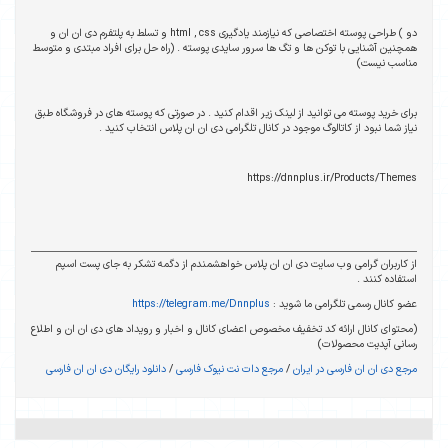
دو ) طراحی پوسته اختصاصی که نیازمند یادگیری html , css و تسلط به پلتفرم دی ان ان و
همچنین آشنایی با توکن ها و تگ ها سرور سایدی پوسته . (راه حل برای افراد مبتدی و متوسط
مناسب نیست)
برای خرید پوسته می توانید از لینک زیر اقدام کنید . در صورتی که پوسته های در فروشگاه طبق
نیاز شما نبود از کاتالوگ موجود در کانال تلگرامی دی ان ان پلاس انتخاب کنید .
https://dnnplus.ir/Products/Themes
از کاربران گرامی وب سایت دی ان ان پلاس خواهشمندم از دگمه تشکر به جای پست اسپم
استفاده کنند .
عضو کانال رسمی تلگرامی ما شوید :
https://telegram.me/Dnnplus
(محتوای کانال ارائه کد تخفیف مخصوص اعضای کانال و اخبار و رویداد های دی ان ان و اطلاع
رسانی آپدیت محصولات)
مرجع دی ان ان فارسی در ایران
/
مرجع دات نت نیوک فارسی
/
دانلود رایگان دی ان ان فارسی