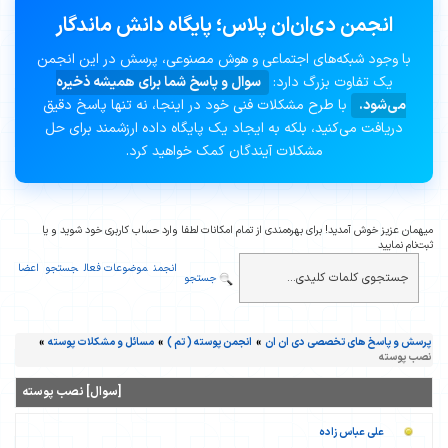
انجمن دی‌ان‌ان پلاس؛ پایگاه دانش ماندگار
با وجود شبکه‌های اجتماعی و هوش مصنوعی، پرسش در این انجمن
یک تفاوت بزرگ دارد:
سوال و پاسخ شما برای همیشه ذخیره
می‌شود.
با طرح مشکلات فنی خود در اینجا، نه تنها پاسخ دقیق
دریافت می‌کنید، بلکه به ایجاد یک پایگاه داده ارزشمند برای حل
مشکلات آیندگان کمک خواهید کرد.
میهمان عزیز خوش آمدید! برای بهره‌مندی از تمام امکانات لطفا وارد حساب کاربری خود شوید و یا
ثبت‌نام نمایید
انجمن
موضوعات فعال
جستجو
اعضا
جستجو
پرسش و پاسخ های تخصصی دی ان ان
»
انجمن پوسته ( تم )
»
مسائل و مشکلات پوسته
»
نصب پوسته
[سوال] نصب پوسته
علی عباس زاده