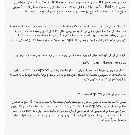
به طور پیش فرض IIS بعد از آخرین درخواست (Request) اگر تا 20 دقیقه دیگر درخواستی
ارسال نشود App Pool شما را غیر فعال میکند و به اصطلاح وب سایت شما را از Ram سرور
خارج میکند . که این یک نوع بهیه سازی در مصرف منابع سرور از طرف IIS تعبیه شده .
اگر زمان میان هر بازدید وب سایت شما 20 دقیقه یا بیشتر باشد باید به نحوی وب سایت خود را
به اصطلاح زنده نگه دارید که روش ها و سرویس های متعددی در این زمینه هست از جمله
سرویس up time website که به روبات ها مزکور میگن هر 10 دقیقه به وب سایت شما
فرخوانی کنند که باعث خاموش شدن App pool شما نشود و سایت شما live ,زنده باقی بماند .
البته دی ان ان نیز خود برای این یک صفحه ای ایجاد کرده با یک متد درخواست به آدرس زیر
http://dnnplus.ir/keepalive.aspx
که این ادرس را میتواند به هر بار رفرش مانع از خاموش شدن app pool گردد که شما کافیست
به سایت های سرویس دهنده که تعدادشون هم زیاده سر بزنید و وب سایت خود را ثبت کنید تا
از این خاموش شدن جلوگیری کنید
این خاموش شدن App Pool چیست ؟
زمانی که سایت شما در زمان مذکور درخواست پاسخ ندهد بنا به سیاست های IIS جهت کاهش
منابع مصرفی سرور app pool شما را خاموش میکند در این صورت وب سایت شما از فضای رم
خارج می شود و در صورتی که درخواستی ارسال شود برای سایت شما اول باید app pool شما
Start شود و سپس سایت بارگذاری شود که این زمان استارت و لود سایت در این شرایط زمان
بیشتری صرف میکند .