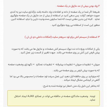
2.زیاد بودن بیش از حد ماژول در یک صفحه :
طبیعتا اگر شما در یک صفحه از داده و اطلاعات زیاد داشته باشد بارگذاری سایت نیز به کندی
صورت خواهد گرفت. پس سعی کنید در استفاده از بیش از حد ماژول در یک صفحه جلوگیری
نماید . البته این بدین معنی نیست که شما سایتون محدودیت دارین یا نباید استفاده کنین .
منظور این است از استفاده بی رویه جلوگیری کنید .
3.استفاده از سیستم کش برای لود سریعتر سایت (امکانات داخلی دی ان ان )
یکی از امکانات ویژه دات نت نیوک سیستم کش صفحات و ماژول ها می باشد که به صورت
پیش فرض این کش بر روی صفحه می باشد .جهت تغییر از قسمت زیر عمل کنید .
میزبان > تنظیمات میزبان > تنظیمات پیشرفته >
تنظیمات عملکرد >
نگهداری وضعیت صفحه
که به صورت پیش فرض بر روی صفحه می باشد .
که میتوانید بر روی حافظه قرار دهید این عمل سرعت لود صفحات را محسوس بالا می برد اما
گاهی در آیجکس مشکل ایجاد میکند .
که بخاطر این دلیل یک متن اخطار نیز نوشته شده به شرح :
توجه : وضعیت ماندگاری صفحه در حافظه می تواند در عملکرد AJAX ایجاد اختلال
نماید.