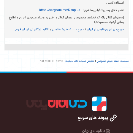
استفاده کنند .
عضو کانال رسمی تلگرامی ما شوید :
https://telegram.me/Dnnplus
(محتوای کانال ارائه کد تخفیف مخصوص اعضای کانال و اخبار و رویداد های دی ان ان و اطلاع
رسانی آپدیت محصولات)
مرجع دی ان ان فارسی در ایران
/
مرجع دات نت نیوک فارسی
/
دانلود رایگان دی ان ان فارسی
سیاست حفظ حریم خصوصی
|
نمایش نسخه کامل سایت
|
Yaf Mobile Theme
پیوند های سریع
دانلود دی‌ان‌ان