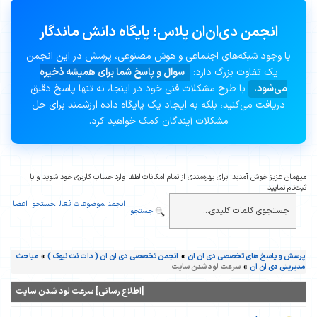
انجمن دی‌ان‌ان پلاس؛ پایگاه دانش ماندگار
با وجود شبکه‌های اجتماعی و هوش مصنوعی، پرسش در این انجمن
یک تفاوت بزرگ دارد:
سوال و پاسخ شما برای همیشه ذخیره
می‌شود.
با طرح مشکلات فنی خود در اینجا، نه تنها پاسخ دقیق
دریافت می‌کنید، بلکه به ایجاد یک پایگاه داده ارزشمند برای حل
مشکلات آیندگان کمک خواهید کرد.
میهمان عزیز خوش آمدید! برای بهره‌مندی از تمام امکانات لطفا وارد حساب کاربری خود شوید و یا
ثبت‌نام نمایید
انجمن
موضوعات فعال
جستجو
اعضا
جستجو
پرسش و پاسخ های تخصصی دی ان ان
»
انجمن تخصصی دی ان ان ( دات نت نیوک )
»
مباحث
مدیریتی دی ان ان
»
سرعت لود شدن سایت
[اطلاع رسانی] سرعت لود شدن سایت