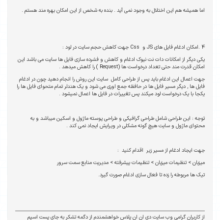
اما همیشه هم این اختلال به وجود نمی آید . بنده به شخص از این امکان بهره مند هستم .
4 .امکان ادغام فایل های JS و Css جهت کاهش حجم سایت در لود :
یکی دیگر از امکانات دات نت نیوک ادغام و کاهش و فشرده سازی فایل ها سایت می باشد این
امکان قدرت مند حتی تعداد درخواست ها (Request ) را کاهش میدهد .
جهت اعمال این ادغام باید پس از طراحی کامل سایت این روش را انجام دهید چون در ادغام
فایل ها , دیگر مسیر فایل ها در حافظه جمع اوری می شود و یک هندلر تمام متحوای فایل ها را
یکجا با یک درخواست لود میکند پس تغییرات در فایل ها اعمال نمیشود .
توجه : این طراحی شامل طراحی گرافیکی و طراحی پوسته ماژول و اسکین میباشد و به
محتوای ماژول و سایت هیچ گونه مشکلی در ویرایش ایجاد نمی کند .
جهت ایجاد ادغام از مسیر زیر اقدام کنید :
میزبان > تنظیمات میزبان > تنظیمات پیشرفته > مدیریت منابع سمت سرور
تیک ها مربوطه را زده تا فعال سازی ادغام صورت گیرد.
از کاربران گرامی وب سایت دی ان ان پلاس خواهشمندم از دگمه تشکر به جای پست اسپم