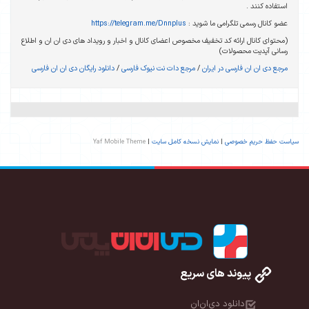
استفاده کنند .
عضو کانال رسمی تلگرامی ما شوید :
https://telegram.me/Dnnplus
(محتوای کانال ارائه کد تخفیف مخصوص اعضای کانال و اخبار و رویداد های دی ان ان و اطلاع
رسانی آپدیت محصولات)
مرجع دی ان ان فارسی در ایران
/
مرجع دات نت نیوک فارسی
/
دانلود رایگان دی ان ان فارسی
سیاست حفظ حریم خصوصی
|
نمایش نسخه کامل سایت
|
Yaf Mobile Theme
پیوند های سریع
دانلود دی‌ان‌ان