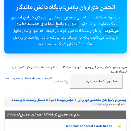
انجمن دی‌ان‌ان پلاس؛ پایگاه دانش ماندگار
با وجود شبکه‌های اجتماعی و هوش مصنوعی، پرسش در این انجمن
یک تفاوت بزرگ دارد:
سوال و پاسخ شما برای همیشه ذخیره
می‌شود.
با طرح مشکلات فنی خود در اینجا، نه تنها پاسخ دقیق
دریافت می‌کنید، بلکه به ایجاد یک پایگاه داده ارزشمند برای حل
مشکلات آیندگان کمک خواهید کرد.
میهمان عزیز خوش آمدید! برای بهره‌مندی از تمام امکانات لطفا وارد حساب کاربری خود شوید و یا
ثبت‌نام نمایید
انجمن
موضوعات فعال
جستجو
اعضا
جستجو
پرسش و پاسخ های تخصصی دی ان ان
»
انجمن پوسته ( تم )
»
مسائل و مشکلات پوسته
»
عدم لود صحیح تم uniqe
عدم لود صحیح تم uniqe -
عدم لود صحیح تم uniqe
mohammad saeed saadatmand