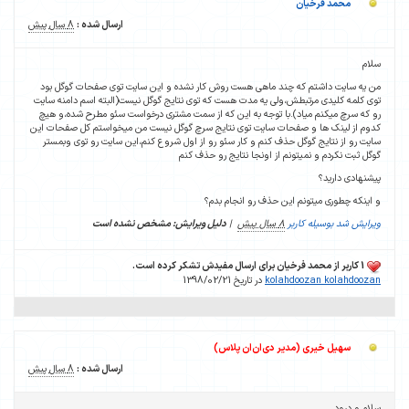
محمد فرخیان
ارسال شده :
8 سال پیش
سلام
من یه سایت داشتم که چند ماهی هست روش کار نشده و این سایت توی صفحات گوگل بود
توی کلمه کلیدی مرتبطش،ولی یه مدت هست که توی نتایج گوگل نیست(البته اسم دامنه سایت
رو که سرچ میکنم میاد).با توجه به این که از سمت مشتری درخواست سئو مطرح شده،و هیچ
کدوم از لینک ها و صفحات سایت توی نتایج سرچ گوگل نیست من میخواستم کل صفحات این
سایت رو از نتایج گوگل حذف کنم و کار سئو رو از اول شروع کنم،این سایت رو توی وبمستر
گوگل ثبت نکردم و نمیتونم از اونجا نتایج رو حذف کنم
پیشنهادی دارید؟
و اینکه چطوری میتونم این حذف رو انجام بدم؟
ویرایش شد بوسیله کاربر
8 سال پیش
|
دلیل ویرایش: مشخص نشده است
1 کاربر از محمد فرخیان برای ارسال مفیدش تشکر کرده است.
kolahdoozan kolahdoozan
در تاریخ 1398/02/21
سهیل خیری (مدیر دی‌ان‌ان پلاس)
ارسال شده :
8 سال پیش
سلام و درود.