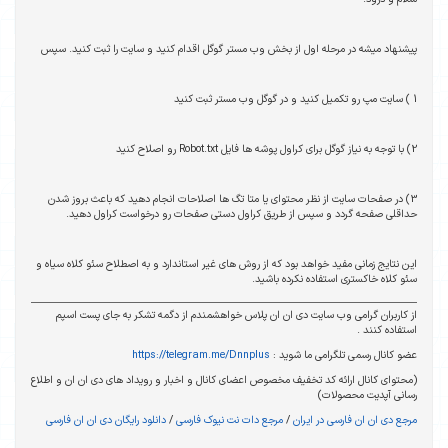
پیشنهاد میشه در مرحله اول از بخش وب مستر گوگل اقدام کنید و سایت را ثبت کنید. سپس
1 ) سایت مپ رو تکمیل کنید و در گوگل وب مستر ثبت کنید
2) با توجه به نیاز گوگل برای کراول پوشه ها فایل Robot.txt رو اصلاح کنید
3) در صفحات سایت از نظر محتوای یا متا تگ ها اصلاحات انجام دهید که باعث بروز شدن
حداقلی صفحه گردد و سپس از طریق کراول دستی صفحات رو درخواست کراول دهید.
این نتایج زمانی مفید خواهد بود که از روش های غیر استاندارد و به اصطلاح سئو کلاه سیاه و
سئو کلاه خاکستری استفاده نکرده باشید.
از کاربران گرامی وب سایت دی ان ان پلاس خواهشمندم از دگمه تشکر به جای پست اسپم
استفاده کنند .
عضو کانال رسمی تلگرامی ما شوید :
https://telegram.me/Dnnplus
(محتوای کانال ارائه کد تخفیف مخصوص اعضای کانال و اخبار و رویداد های دی ان ان و اطلاع
رسانی آپدیت محصولات)
مرجع دی ان ان فارسی در ایران
/
مرجع دات نت نیوک فارسی
/
دانلود رایگان دی ان ان فارسی