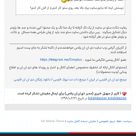
درستش اینه که بذارم سایت بیاد بالا بعد روی سئو کار کنم یا از الان کار کنم؟
رعایت نکات سئو در سایت از یک تگ گرفته تا یک متا تگ و یک محتوا کپی نشده و صد ها پارمتر
دیگر تشکیل میگردد . پس برای داشتن سایت سئو مند باید از زمان طراحی همه مسائل و نکات
و پارمتر های سئو در نظر گرفته شود .
از کاربران گرامی وب سایت دی ان ان پلاس خواهشمندم از دگمه تشکر به جای پست اسپم
استفاده کنند .
عضو کانال رسمی تلگرامی ما شوید :
https://telegram.me/Dnnplus
(محتوای کانال ارائه کد تخفیف مخصوص اعضای کانال و اخبار و رویداد های دی ان ان و اطلاع
رسانی آپدیت محصولات)
مرجع دی ان ان فارسی در ایران
/
مرجع دات نت نیوک فارسی
/
دانلود رایگان دی ان ان فارسی
1 کاربر از سهیل خیری (مدیر دی‌ان‌ان پلاس) برای ارسال مفیدش تشکر کرده است.
kolahdoozan kolahdoozan
در تاریخ 1398/02/21
سیاست حفظ حریم خصوصی
|
نمایش نسخه کامل سایت
|
Yaf Mobile Theme