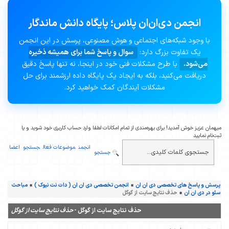
انجمن دی‌ان‌ان پلاس؛ پایگاه دانش ماندگار
با وجود شبکه‌های اجتماعی و هوش مصنوعی، پرسش در این انجمن
یک تفاوت بزرگ دارد:
سوال و پاسخ شما برای همیشه ذخیره
می‌شود.
با طرح مشکلات فنی خود در اینجا، نه تنها پاسخ دقیق
دریافت می‌کنید، بلکه به ایجاد یک پایگاه داده ارزشمند برای حل
مشکلات آیندگان کمک خواهید کرد.
میهمان عزیز خوش آمدید! برای بهره‌مندی از تمام امکانات لطفا وارد حساب کاربری خود شوید و یا
ثبت‌نام نمایید
انجمن
موضوعات فعال
جستجو
اعضا
جستجو
پرسش و پاسخ های تخصصی دی ان ان
»
انجمن تخصصی دی ان ان ( دات نت نیوک )
»
مباحث
سئو در دی ان ان
»
حذف نتایج سایت از گوگل
حذف نتایج سایت از گوگل -
حذف نتایج سایت از گوگل