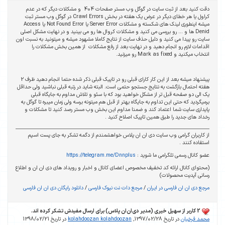
دقت کنید بعد از ثبت سایت در گوگل وب مستر صفحات 404 و مشکلات دیگر که در عدم
کراول یا هر خطای دیگر در عرض یک هفته در بخش Crawl Errors در گوگل وب مستر ثبت
میشه اینطوری لینک های شکسته و مشکلات Server Error یا Not Found Error یا Access
Denid ها و ... رو بررسی می کنید و مشکلات کروال ها رو می بینید و در نهایت مشکل اصلی
سایت رو پیدا می کنید و دلیل حذف سایت از نتایج کاملا مشهود میشه و میتونید به نسبت اون
اقدامات لازم رو انجام دهید و در نهایت بعد از رفع مشکلات از همین بخش مشکلات را
انتخاب میکنید و Mark as fixed رو میزنید.
پیشنهاد میشه بعد از این کار کارای قبلی رو در تاپیک قبلی ذکر شده حتما انجام دهید ظرف 2
هفته احتمال بازگشت به نتایج جستجو حتمی است. البته شاید در رتبه قبلی نباشید ولی حداقل
یک الی دو صفحه قبل تر از مشکل خواهید بود که با سئو و تلاش مداوم به جایگاه قبلی
برمیگردید که حتی این تداوم به جایگاه بهتر از قبل هم میتونه برسه ولی زمان میبره تا گوگل به
پایداری سایت شما اعتماد کند و ضمنا مداوم این بخش وب مستر رصد کنید تا مشکلات و
رخداد های جدید را طبق همین تاپیک اصلاح کنید .
از کاربران گرامی وب سایت دی ان ان پلاس خواهشمندم از دگمه تشکر به جای پست اسپم
استفاده کنند .
عضو کانال رسمی تلگرامی ما شوید :
https://telegram.me/Dnnplus
(محتوای کانال ارائه کد تخفیف مخصوص اعضای کانال و اخبار و رویداد های دی ان ان و اطلاع
رسانی آپدیت محصولات)
مرجع دی ان ان فارسی در ایران
/
مرجع دات نت نیوک فارسی
/
دانلود رایگان دی ان ان فارسی
2 کاربر از سهیل خیری (مدیر دی‌ان‌ان پلاس) برای ارسال مفیدش تشکر کرده اند.
محمد فرخیان
در تاریخ 1397/02/28,
kolahdoozan kolahdoozan
در تاریخ 1398/02/21