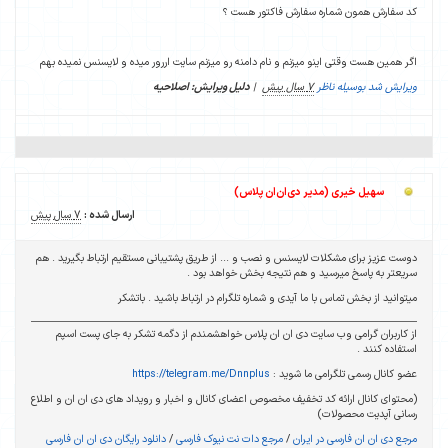
کد سفارش همون شماره سفارش فاکتور هست ؟
اگر همین هست وقتی اینو میزنم و نام دامنه رو میزنم سایت اررور میده و لایسنس نمیده بهم
ویرایش شد بوسیله ناظر
7 سال پیش
|
دلیل ویرایش: اصلاحیه
سهیل خیری (مدیر دی‌ان‌ان پلاس)
ارسال شده :
7 سال پیش
دوست عزیز برای مشکلات لایسنس و نصب و ... از طریق پشتیبانی مستقیم ارتباط بگیرید . هم
سریعتر به پاسخ میرسید و هم نتیجه بخش خواهد بود .
میتوانید از بخش تماس با ما آیدی و شماره تلگرام در ارتباط باشید . باتشکر
از کاربران گرامی وب سایت دی ان ان پلاس خواهشمندم از دگمه تشکر به جای پست اسپم
استفاده کنند .
عضو کانال رسمی تلگرامی ما شوید :
https://telegram.me/Dnnplus
(محتوای کانال ارائه کد تخفیف مخصوص اعضای کانال و اخبار و رویداد های دی ان ان و اطلاع
رسانی آپدیت محصولات)
مرجع دی ان ان فارسی در ایران
/
مرجع دات نت نیوک فارسی
/
دانلود رایگان دی ان ان فارسی