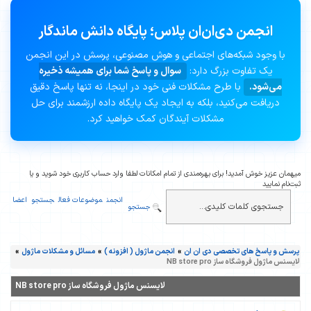
انجمن دی‌ان‌ان پلاس؛ پایگاه دانش ماندگار
با وجود شبکه‌های اجتماعی و هوش مصنوعی، پرسش در این انجمن
یک تفاوت بزرگ دارد:
سوال و پاسخ شما برای همیشه ذخیره
می‌شود.
با طرح مشکلات فنی خود در اینجا، نه تنها پاسخ دقیق
دریافت می‌کنید، بلکه به ایجاد یک پایگاه داده ارزشمند برای حل
مشکلات آیندگان کمک خواهید کرد.
میهمان عزیز خوش آمدید! برای بهره‌مندی از تمام امکانات لطفا وارد حساب کاربری خود شوید و یا
ثبت‌نام نمایید
انجمن
موضوعات فعال
جستجو
اعضا
جستجو
پرسش و پاسخ های تخصصی دی ان ان
»
انجمن ماژول ( افزونه )
»
مسائل و مشکلات ماژول
»
لایسنس ماژول فروشگاه ساز NB store pro
لایسنس ماژول فروشگاه ساز NB store pro