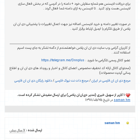
برای دریافت لایسنس هم شماره سفارش خود + دامنه را در آدرسی که در بخش فعال سازی
لایسنس هست وارد کنید . تا لایسنس به ازای دامنه شما فعال گردد .
در صورت تغییر دامنه و خرید لایسنس اضافه نیز جهت اعمال تغییرات با پشتیبانی دی ان ان
پلاس از طریق تلگرام یا ایمیل ارتباط برقرار کنید .
از کاربران گرامی وب سایت دی ان ان پلاس خواهشمندم از دگمه تشکر به جای پست اسپم
استفاده کنند .
عضو کانال رسمی تلگرامی ما شوید :
https://telegram.me/Dnnplus
(محتوای کانال ارائه کد تخفیف مخصوص اعضای کانال و اخبار و رویداد های دی ان ان و اطلاع
رسانی آپدیت محصولات)
مرجع دی ان ان فارسی در ایران
/
مرجع دات نت نیوک فارسی
/
دانلود رایگان دی ان ان فارسی
1 کاربر از سهیل خیری (مدیر دی‌ان‌ان پلاس) برای ارسال مفیدش تشکر کرده است.
saman hm
در تاریخ 1398/05/25
saman hm
ارسال شده :
7 سال پیش