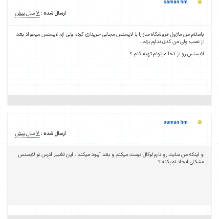
saman hm
ارسال شده :
7 سال پیش
باسلام من ماژول فروشگاه ساز را با لایسنس مجانی خریداری کردم ولی ازم لایسنس میخواد بعد
از نصب ولی من کدی ندارم بزنم .
لایسنس رو از کجا میتونم تهیه کنم ؟
saman hm
ارسال شده :
7 سال پیش
و اینکه من سایت رو دارم لوکال درست میکنم و بعد آپلود میکنم . این تغییر آدرس تو لایسنس
مشکلی ایجاد نمیکنه ؟