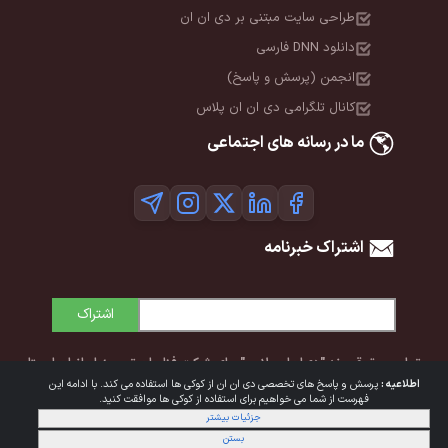
طراحی سایت مبتنی بر دی ان ان
دانلود DNN فارسی
انجمن (پرسش و پاسخ)
کانال تلگرامی دی ان ان پلاس
ما در رسانه های اجتماعی
اشتراک خبرنامه
اشتراک
تمامی حقوق برند "دی‌ان‌ان پلاس" برای شرکت فناوران توسعه ایرانیان ایستا
اطلاعیه :
پرسش و پاسخ های تخصصی دی ان ان از کوکی ها استفاده می کند. با ادامه این
محفوظ است. © 1392-1405
فهرست از شما می خواهیم برای استفاده از کوکی ها موافقت کنید.
جزئیات بیشتر
شرایط استفاده
|
حریم خصوصی
بستن