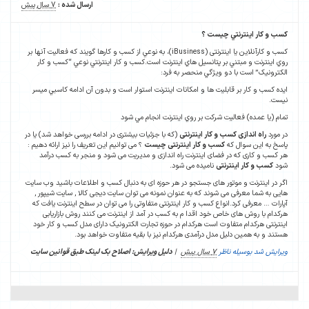
ارسال شده :
7 سال پیش
کسب و کار اينترنتي چیست ؟
کسب و کارآنلاین یا اینترنتی (iBusiness)، به نوعي از کسب و کارها گويند که فعاليت آنها بر
روي اينترنت و مبتني بر پتانسيل هاي اينترنت است.کسب و کار اينترنتي نوعي “کسب و کار
الکترونيک” است با دو ويژگي منحصر به فرد:
ايده کسب و کار بر قابليت ها و امکانات اينترنت استوار است و بدون آن ادامه کاسبي ميسر
نيست.
تمام (يا عمده) فعاليت شرکت بر روي اينترنت انجام مي شود
در مورد
راه اندازی کسب و کار اینترنتی
(که با جزئیات بیشتری در ادامه بررسی خواهد شد) یا در
پاسخ به این سوال که
کسب و کار اینترنتی چیست
؟ می توانیم این تعریف را نیز ارائه دهیم :
هر کسب و کاری که در فضای اینترنت راه اندازی و مدیریت می شود و منجر به کسب درآمد
شود
کسب و کار اینترنتی
نامیده می شود.
اگر در اینترنت و موتور های جستجو در هر حوزه ای به دنبال کسب و اطلاعات باشید وب سایت
هایی به شما معرفی می شوند که به عنوان نمونه می توان سایت دیجی کالا , سایت شیپور ,
آپارات … معرفی کرد.انواع کسب و کار اینترنتی متفاوتی را می توان در سطح اینترنت یافت که
هرکدام با روش های خاص خود اقدا م به کسب در آمد از اینترنت می کنند روش بازاریابی
اینترنتی هرکدام متفاوت است هرکدام در حوزه تجارت الکترونیک دارای مدل کسب و کار خود
هستند و به همین دلیل مدل درآمدی هرکدام نیز با بقیه متفاوت خواهد بود.
ویرایش شد بوسیله ناظر
7 سال پیش
|
دلیل ویرایش: اصلاح بک لینک طبق قوانین سایت