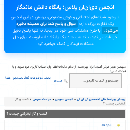
انجمن دی‌ان‌ان پلاس؛ پایگاه دانش ماندگار
با وجود شبکه‌های اجتماعی و هوش مصنوعی، پرسش در این انجمن
یک تفاوت بزرگ دارد:
سوال و پاسخ شما برای همیشه ذخیره
می‌شود.
با طرح مشکلات فنی خود در اینجا، نه تنها پاسخ دقیق
دریافت می‌کنید، بلکه به ایجاد یک پایگاه داده ارزشمند برای حل
مشکلات آیندگان کمک خواهید کرد.
میهمان عزیز خوش آمدید! برای بهره‌مندی از تمام امکانات لطفا وارد حساب کاربری خود شوید و یا
ثبت‌نام نمایید
انجمن
موضوعات فعال
جستجو
اعضا
جستجو
پرسش و پاسخ های تخصصی دی ان ان
»
انجمن عمومی
»
مباحث عمومی
»
کسب و کار
اينترنتي چیست ؟
کسب و کار اينترنتي چیست ؟
ali qoli