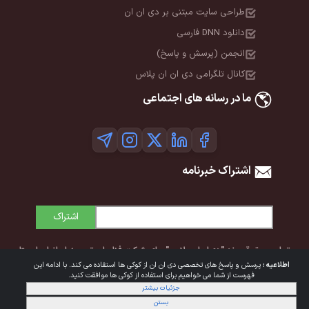
طراحی سایت مبتنی بر دی ان ان
دانلود DNN فارسی
انجمن (پرسش و پاسخ)
کانال تلگرامی دی ان ان پلاس
ما در رسانه های اجتماعی
اشتراک خبرنامه
اشتراک
تمامی حقوق برند "دی‌ان‌ان پلاس" برای شرکت فناوران توسعه ایرانیان ایستا
اطلاعیه :
پرسش و پاسخ های تخصصی دی ان ان از کوکی ها استفاده می کند. با ادامه این
محفوظ است. © 1392-1405
فهرست از شما می خواهیم برای استفاده از کوکی ها موافقت کنید.
جزئیات بیشتر
شرایط استفاده
|
حریم خصوصی
بستن