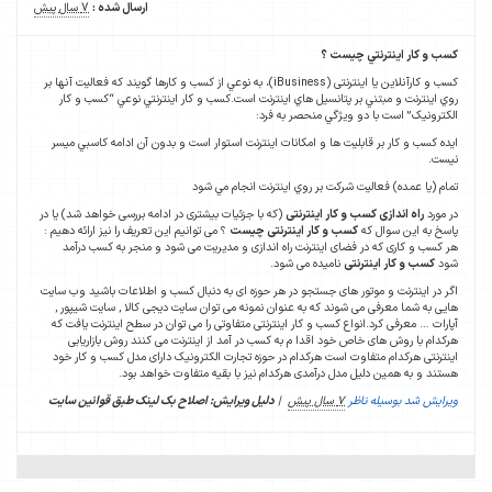
ارسال شده :
7 سال پیش
کسب و کار اينترنتي چیست ؟
کسب و کارآنلاین یا اینترنتی (iBusiness)، به نوعي از کسب و کارها گويند که فعاليت آنها بر
روي اينترنت و مبتني بر پتانسيل هاي اينترنت است.کسب و کار اينترنتي نوعي “کسب و کار
الکترونيک” است با دو ويژگي منحصر به فرد:
ايده کسب و کار بر قابليت ها و امکانات اينترنت استوار است و بدون آن ادامه کاسبي ميسر
نيست.
تمام (يا عمده) فعاليت شرکت بر روي اينترنت انجام مي شود
در مورد
راه اندازی کسب و کار اینترنتی
(که با جزئیات بیشتری در ادامه بررسی خواهد شد) یا در
پاسخ به این سوال که
کسب و کار اینترنتی چیست
؟ می توانیم این تعریف را نیز ارائه دهیم :
هر کسب و کاری که در فضای اینترنت راه اندازی و مدیریت می شود و منجر به کسب درآمد
شود
کسب و کار اینترنتی
نامیده می شود.
اگر در اینترنت و موتور های جستجو در هر حوزه ای به دنبال کسب و اطلاعات باشید وب سایت
هایی به شما معرفی می شوند که به عنوان نمونه می توان سایت دیجی کالا , سایت شیپور ,
آپارات … معرفی کرد.انواع کسب و کار اینترنتی متفاوتی را می توان در سطح اینترنت یافت که
هرکدام با روش های خاص خود اقدا م به کسب در آمد از اینترنت می کنند روش بازاریابی
اینترنتی هرکدام متفاوت است هرکدام در حوزه تجارت الکترونیک دارای مدل کسب و کار خود
هستند و به همین دلیل مدل درآمدی هرکدام نیز با بقیه متفاوت خواهد بود.
ویرایش شد بوسیله ناظر
7 سال پیش
|
دلیل ویرایش: اصلاح بک لینک طبق قوانین سایت