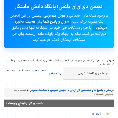
انجمن دی‌ان‌ان پلاس؛ پایگاه دانش ماندگار
با وجود شبکه‌های اجتماعی و هوش مصنوعی، پرسش در این انجمن
یک تفاوت بزرگ دارد:
سوال و پاسخ شما برای همیشه ذخیره
می‌شود.
با طرح مشکلات فنی خود در اینجا، نه تنها پاسخ دقیق
دریافت می‌کنید، بلکه به ایجاد یک پایگاه داده ارزشمند برای حل
مشکلات آیندگان کمک خواهید کرد.
میهمان عزیز خوش آمدید! برای بهره‌مندی از تمام امکانات لطفا وارد حساب کاربری خود شوید و یا
ثبت‌نام نمایید
انجمن
موضوعات فعال
جستجو
اعضا
جستجو
پرسش و پاسخ های تخصصی دی ان ان
»
انجمن عمومی
»
مباحث عمومی
»
کسب و کار
اينترنتي چیست ؟
کسب و کار اينترنتي چیست ؟
ali qoli