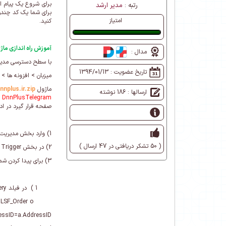
برای شروع یک پیام ا
رتبه :
مدیر ارشد
برای شما یک کد چند
امتیاز
کنید.
عالی
آموزش راه اندازی ماژو
مدال :
با سطح دسترسی مدیر
تاریخ عضویت :
1394/01/13
میزبان > افزونه ها 
ماژول
nplus.ir.zip
ارسالها : 186 نوشته
DnnPlusTelegram
صفحه قرار گیرد در ادا
1) وارد بخش مدیریت ماژول شوید و روی گزینه New Job کلیک کنید.
( 50 تشکر دریافتی در 47 ارسال )
2) در بخش Trigger روی گزینه Add New Trigger > DataBase > On Database Insert کلیک و جدول dbo.LSF_Order را انتخاب کنید.
3) برای پیدا کردن شماره موبایل کاربر موقع خرید و تبدیل به توکن در بخش Actions ، اکشن Add Action > Data > Run SQL Query را انتخاب کنید :
1 ) در فیلد SQL Query ، کوییری زیر را وارد کنید
select a.Phone as MobileNumber from dbo.LSF_Order o
ressID=a.AddressID