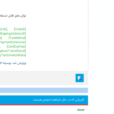
توکن های قابل استفاد
[ShippingTaxScheduleRate]
ویرایش شد بوسیله کار
کاربرانی که در حال مشاهده انجمن هستند
Guest