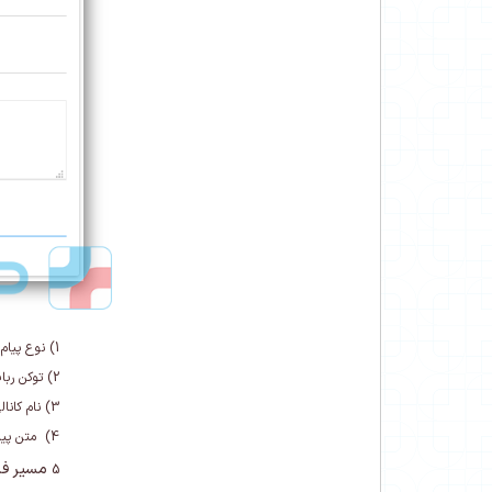
1)
نوع پیام 
2)
توکن ربا
3)
نام کانا
4)
متن پیا
مسیر فای
5