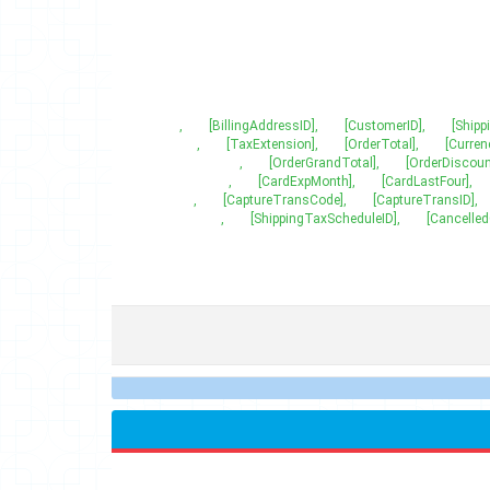
[OrderID] ,[OrderGUID] ,[ModuleID] ,[OrderStatusID] ,[PaymentStatusID] ,[ShippingStatusID] ,[CustomerID] ,[BillingAddressID] ,
[ShippingAddressID] ,[CustomerIPAddress] ,[CustomerLocale] ,[CurrencyCode] ,[CurrencyRate] ,[OrderTotal] ,[TaxExtension] ,
[TaxMethod] ,[OrderTax] ,[ShippingExtension] ,[ShippingMethod] ,[OrderShipping] ,[OrderDiscount] ,[OrderGrandTotal] ,
[PaymentExtension] ,[PaymentMethod] ,[PaymentResponse] ,[CardType] ,[CardName] ,[CardLastFour] ,[CardExpMonth] ,
[CardExpYear] ,[AuthTransID] ,[AuthTransCode] ,[AuthTransResult] ,[AuthorizedOn] ,[CaptureTransID] ,[CaptureTransCode] ,
[CaptureTransResult] ,[PaymentRefNum] ,[CapturedOn] ,[OrderedOn] ,[PaidOn] ,[CancelledOn] ,[ShippingTaxScheduleID] ,