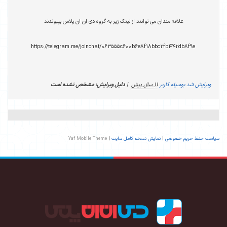
علاقه مندان می توانند از لینک زیر به گروه دی ان ان پلاس بپیوندند
https://telegram.me/joinchat/063555c600b6e8f18bbc2fb442db8f9e
ویرایش شد بوسیله کاربر
11 سال پیش
|
دلیل ویرایش: مشخص نشده است
سیاست حفظ حریم خصوصی
|
نمایش نسخه کامل سایت
|
Yaf Mobile Theme