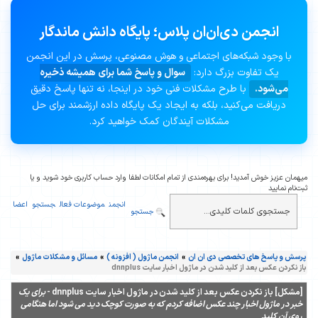
انجمن دی‌ان‌ان پلاس؛ پایگاه دانش ماندگار
با وجود شبکه‌های اجتماعی و هوش مصنوعی، پرسش در این انجمن
یک تفاوت بزرگ دارد:
سوال و پاسخ شما برای همیشه ذخیره
می‌شود.
با طرح مشکلات فنی خود در اینجا، نه تنها پاسخ دقیق
دریافت می‌کنید، بلکه به ایجاد یک پایگاه داده ارزشمند برای حل
مشکلات آیندگان کمک خواهید کرد.
میهمان عزیز خوش آمدید! برای بهره‌مندی از تمام امکانات لطفا وارد حساب کاربری خود شوید و یا
ثبت‌نام نمایید
انجمن
موضوعات فعال
جستجو
اعضا
جستجو
پرسش و پاسخ های تخصصی دی ان ان
»
انجمن ماژول ( افزونه )
»
مسائل و مشکلات ماژول
»
باز نکردن عکس بعد از کلید شدن در ماژول اخبار سایت dnnplus
[مشکل] باز نکردن عکس بعد از کلید شدن در ماژول اخبار سایت dnnplus -
برای یک
خبر در ماژول اخبار چند عکس اضافه کردم که به صورت کوچک دید می شود اما هنگامی
روی آن کلید