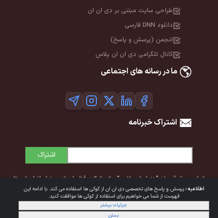
طراحی سایت مبتنی بر دی ان ان
دانلود DNN فارسی
انجمن (پرسش و پاسخ)
کانال تلگرامی دی ان ان پلاس
ما در رسانه های اجتماعی
اشتراک خبرنامه
اشتراک
تمامی حقوق برند "دی‌ان‌ان پلاس" برای شرکت فناوران توسعه ایرانیان ایستا
اطلاعیه :
پرسش و پاسخ های تخصصی دی ان ان از کوکی ها استفاده می کند. با ادامه این
محفوظ است. © 1392-1405
فهرست از شما می خواهیم برای استفاده از کوکی ها موافقت کنید.
جزئیات بیشتر
شرایط استفاده
|
حریم خصوصی
بستن