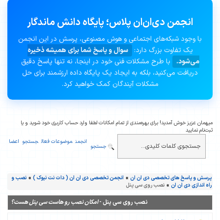
انجمن دی‌ان‌ان پلاس؛ پایگاه دانش ماندگار
با وجود شبکه‌های اجتماعی و هوش مصنوعی، پرسش در این انجمن
یک تفاوت بزرگ دارد:
سوال و پاسخ شما برای همیشه ذخیره
می‌شود.
با طرح مشکلات فنی خود در اینجا، نه تنها پاسخ دقیق
دریافت می‌کنید، بلکه به ایجاد یک پایگاه داده ارزشمند برای حل
مشکلات آیندگان کمک خواهید کرد.
میهمان عزیز خوش آمدید! برای بهره‌مندی از تمام امکانات لطفا وارد حساب کاربری خود شوید و یا
ثبت‌نام نمایید
انجمن
موضوعات فعال
جستجو
اعضا
جستجو
پرسش و پاسخ های تخصصی دی ان ان
»
انجمن تخصصی دی ان ان ( دات نت نیوک )
»
نصب و
راه اندازی دی ان ان
»
نصب روی سی پنل
نصب روی سی پنل -
امکان نصب رو هاست سی پنل هست؟