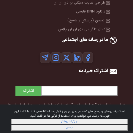
طراحی سایت مبتنی بر دی ان ان
دانلود DNN فارسی
انجمن (پرسش و پاسخ)
کانال تلگرامی دی ان ان پلاس
ما در رسانه های اجتماعی
اشتراک خبرنامه
اشتراک
تمامی حقوق برند "دی‌ان‌ان پلاس" برای شرکت فناوران توسعه ایرانیان ایستا
اطلاعیه :
پرسش و پاسخ های تخصصی دی ان ان از کوکی ها استفاده می کند. با ادامه این
محفوظ است. © 1392-1405
فهرست از شما می خواهیم برای استفاده از کوکی ها موافقت کنید.
جزئیات بیشتر
شرایط استفاده
|
حریم خصوصی
بستن