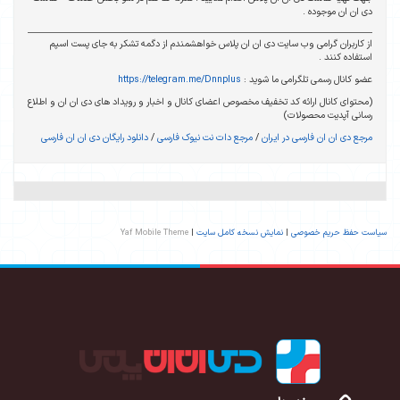
دی ان ان موجوده .
از کاربران گرامی وب سایت دی ان ان پلاس خواهشمندم از دگمه تشکر به جای پست اسپم
استفاده کنند .
عضو کانال رسمی تلگرامی ما شوید :
https://telegram.me/Dnnplus
(محتوای کانال ارائه کد تخفیف مخصوص اعضای کانال و اخبار و رویداد های دی ان ان و اطلاع
رسانی آپدیت محصولات)
مرجع دی ان ان فارسی در ایران
/
مرجع دات نت نیوک فارسی
/
دانلود رایگان دی ان ان فارسی
سیاست حفظ حریم خصوصی
|
نمایش نسخه کامل سایت
|
Yaf Mobile Theme