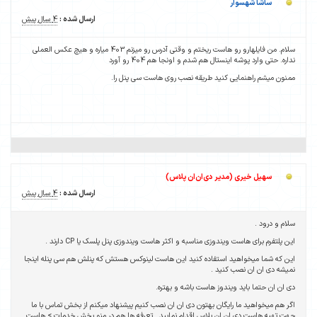
ساشا شهسوار
ارسال شده :
4 سال پیش
سلام. من فایلهارو رو هاست ریختم و وقتی آدرس رو میزنم 403 میاره و هیچ عکس العملی
نداره. حتی وارد پوشه اینستال هم شدم و اونجا هم 404 رو آورد
ممنون میشم راهنمایی کنید طریقه نصب روی هاست سی پنل را.
سهیل خیری (مدیر دی‌ان‌ان پلاس)
ارسال شده :
4 سال پیش
سلام و درود .
این پلتفرم برای هاست ویندوزی مناسبه و اکثر هاست ویندوزی پنل پلسک یا CP دارند .
این که شما میخواهید استفاده کنید این هاست لینوکس هستش که پنلش هم سی پنله اینجا
نمیشه دی ان ان نصب کنید .
دی ان ان حتما باید ویندوز هاست باشه و بهتره.
اگر هم میخواهید ما رایگان بهتون دی ان ان نصب کنیم پیشنهاد میکنم از بخش تماس با ما
جهت تهیه هاست دی ان ان پلاس اقدام نمایید . تعرفه ها هم در منو بخش خدمات > هاست