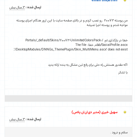
elham shayesteh
ارسال شده :
3 سال پیش
من پوسته 20073 رو نصب کردم و در بالای صفحه سایت با این ارور هنگام اجرای پوسته
مواجه شدم و پوسته اجرا نمیشه
خطا در بارگذاری تم: /Portals/_default/Skins/20073-UnlimitedColorsPack-
055/SocialProfile.ascx, خطا: The file
'/DesktopModules/DNNGo_ThemePlugin/Skin_MultiMenu.ascx' does not exist.
اگه مقدور هستش راه حلی برای رفع تبن مشکل به بنده ارائه بدید
با تشکر
سهیل خیری (مدیر دی‌ان‌ان پلاس)
ارسال شده :
3 سال پیش
سلام و درود .