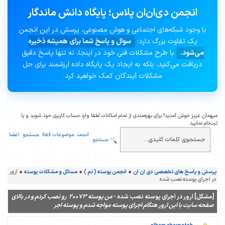
انجمن دی‌ان‌ان پلاس؛ پایگاه دانش ماندگار
با وجود شبکه‌های اجتماعی و هوش مصنوعی، پرسش در این انجمن
یک تفاوت بزرگ دارد:
سوال و پاسخ شما برای همیشه ذخیره
می‌شود.
با طرح مشکلات فنی خود در اینجا، نه تنها پاسخ دقیق
دریافت می‌کنید، بلکه به ایجاد یک پایگاه داده ارزشمند برای حل
مشکلات آیندگان کمک خواهید کرد.
میهمان عزیز خوش آمدید! برای بهره‌مندی از تمام امکانات لطفا وارد حساب کاربری خود شوید و یا
ثبت‌نام نمایید
انجمن
موضوعات فعال
جستجو
اعضا
جستجو
پرسش و پاسخ های تخصصی دی ان ان
»
انجمن پوسته ( تم )
»
مسائل و مشکلات پوسته
»
ارور
در اجرای پوسته نصب شده
[مشکل] ارور در اجرای پوسته نصب شده -
من پوسته 20073 رو نصب کردم و در بالای
صفحه سایت با این ارور هنگام اجرای پوسته مواجه شدم و پوسته اجر