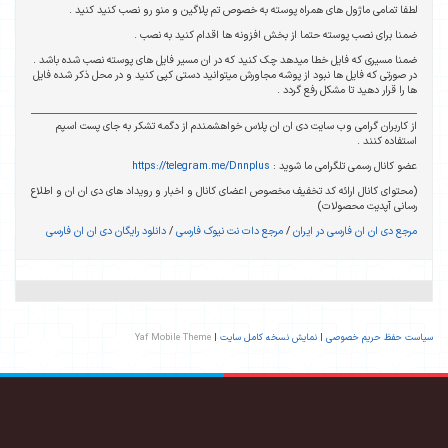
لطفا تمامی ماژول های همراه پوسته به خصوص تم پلاگین و منو رو نصب کنید کنید .
ضمنا برای نصب پوسته حتما از بخش افزونه ها اقدام کنید به نصب .
ضمنا مسیری که فایل خطا میدهد چک کنید که در ان مسیر فایل های پوسته نصب شده باشد .
در صورتی که فایل ها نبود از پوشه مجاورش میتوانید دستی کپی کنید و در محل ذکر شده فایل
ها را قرار دهید تا مشکل رفع گردد .
از کاربران گرامی وب سایت دی ان ان پلاس خواهشمندم از دگمه تشکر به جای پست اسپم
استفاده کنند .
عضو کانال رسمی تلگرامی ما شوید :
https://telegram.me/Dnnplus
(محتوای کانال ارائه کد تخفیف مخصوص اعضای کانال و اخبار و رویداد های دی ان ان و اطلاع
رسانی آپدیت محصولات)
مرجع دی ان ان فارسی در ایران
/
مرجع دات نت نیوک فارسی
/
دانلود رایگان دی ان ان فارسی
سیاست حفظ حریم خصوصی
|
نمایش نسخه کامل سایت
|
Yaf Mobile Theme