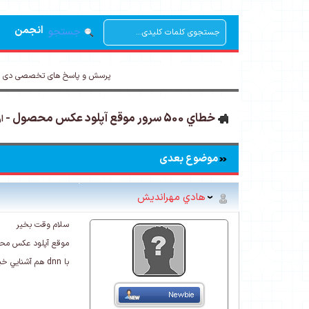
انجمن
جستجو
پرسش و پاسخ های تخصصی دی ان
خطاي 500 سرور موقع آپلود عکس محصول -
ارور 00
موضوع بعدی
هادي مهرانديش
سلام وقت بخير
موقع آپلود عکس محصول يا
با dnn هم آشنايي خيلي کمي دارم لطفا راهنمايي کنيد