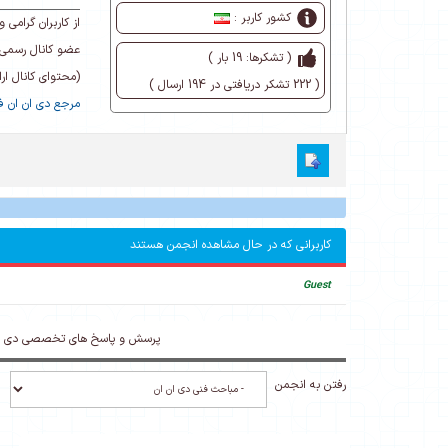
کشور کاربر :
از کاربران گرام
عضو کانال رسمی 
( تشکرها: 19 بار )
(محتوای کانال ا
( 222 تشکر دریافتی در 194 ارسال )
مرجع دی ان ان فا
کاربرانی که در حال مشاهده انجمن هستند
Guest
پرسش و پاسخ های تخصصی دی ان
رفتن به انجمن