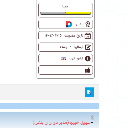
امتیاز
طبیعی
مدال :
تاریخ عضویت :
1402/04/15
ارسالها : 2 نوشته
کشور کاربر :
سهیل خیری (مدیر دی‌ان‌ان پلاس)