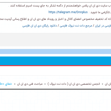
ی وب سایت دی ان ان پلاس خواهشمندم از دگمه تشکر به جای پست اسپم استفاده کنند .
تلگرامی ما شوید :
https://telegram.me/Dnnplus
رائه کد تخفیف مخصوص اعضای کانال و اخبار و رویداد های دی ان ان و اطلاع رسانی آپدیت م
رسی در ایران
/
مرجع دات نت نیوک فارسی
/
دانلود رایگان دی ان ان فارسی
 ان
»
انجمن تخصصی دی ان ان ( دات نت نیوک )
»
مباحث فنی دی ان ان
»
خطاي 500 سرور موقع آپلود عکس محصول