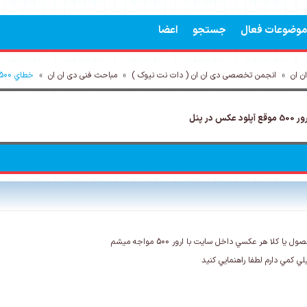
موضوعات فعال
جستجو
اعضا
 ان
»
انجمن تخصصی دی ان ان ( دات نت نیوک )
»
مباحث فنی دی ان ان
»
خطاي 500 سرور موقع آپلود عکس محصول
5 موقع آپلود عکس در پنل
 کلا هر عکسي داخل سايت با ارور 500 مواجه ميشم