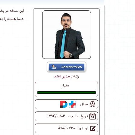
این نسخه در بخ
حتما هسته را به نسخه 9.11.1 که در سایت موجود است . د
رتبه :
مدیر ارشد
امتیاز
عالی
مدال :
تاریخ عضویت :
1394/01/06
ارسالها : 730 نوشته