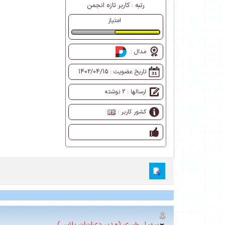
رتبه :
کاربر تازه انجمن
امتیاز
طبیعی
مدال :
تاریخ عضویت :
1402/04/15
ارسالها : 2 نوشته
کشور کاربر :
سهیل خیری (مدیر دی‌ان‌ان پلاس)