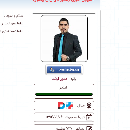
سلام و درود .
لطفا بفرمایید از
لطفا نسخه دی ان 
رتبه :
مدیر ارشد
امتیاز
عالی
مدال :
تاریخ عضویت :
1394/01/06
ارسالها : 730 نوشته