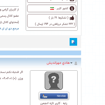
کشور کاربر :
از کاربران گرام
عضو کانال رسمی 
( تشکرها: 19 بار )
(محتوای کانال ا
( 222 تشکر دریافتی در 194 ارسال )
مرجع دی ان ان فا
هادي مهرانديش
اگر اشتباه نکنم نس
ورژن v. 09.06.01 (0)
رتبه :
کاربر تازه انجمن