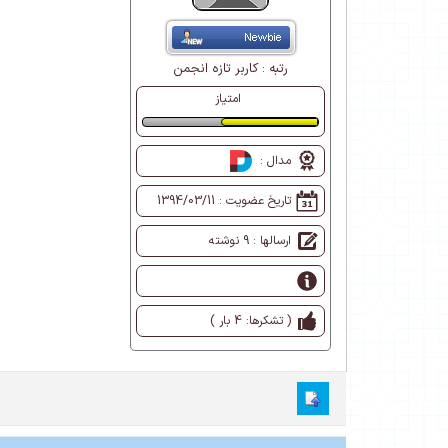
رتبه :
کاربر تازه انجمن
امتیاز
طبیعی
مدال :
تاریخ عضویت :
1394/03/11
ارسالها : 9 نوشته
( تشکرها: 4 بار )