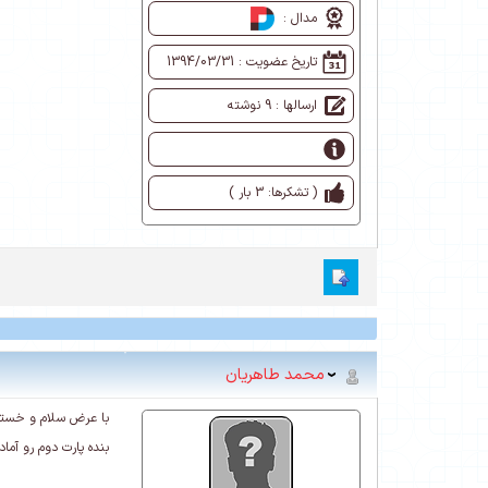
مدال :
تاریخ عضویت :
1394/03/31
ارسالها : 9 نوشته
( تشکرها: 3 بار )
محمد طاهریان
با عرض سلام و خسته
بنده پارت دوم رو آما