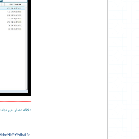
----------------------------------
علاقه مندان می توانند
https://telegram.me/joinchat/063555c600b6e8f18bbc2fb442db8f9e