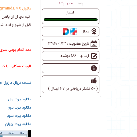
رتبه :
مدیر ارشد
ماژول Bring2mind.DMX
امتیاز
تیم دی ان ان پلاس اق
عالی
قبل از شروع لطفا شرا
مدال :
تاریخ عضویت :
1394/01/13
بعد اتمام بومی سازی این ماژول ، با قیمت 19 هزار تومن در فروشگاه سایت به مدت 2 
ارسالها : 186 نوشته
الویت همکاری با کسانی می با
نسخه تریال ماژول جه
( 50 تشکر دریافتی در 47 ارسال )
دانلود پارت اول
دانلود پارت دوم
دانلود پارت سوم
دانلود پارت چهارم