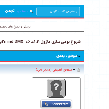
انجمن
جستجو
پرسش و پاسخ های تخصصی
شروع بومی سازی ماژول Bring2mind.DMX_06.01.11 -
موضوع بعدی
منصور نظیفی (مدیر فنی)