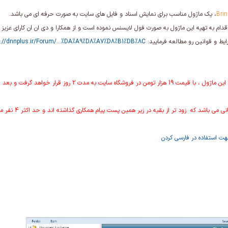
، یک ماژول مناسب برای نمایش اسناد و فایل های سایت به صورت حرفه ای می باشد.
دام به تهیه این ماژول به صورت فول لایسنس نموده است و از همکارا و دی ان ان کارای عزیز
یط و قوانین رو مطالعه فرمایید:
p://dnnplus.ir/Forum/...%DA%A9%D8%A7%D8%B1%DB%8C
روز قرار خواهد گرفت و بعد از ان به قیمت اصلی خود یعنی 99 هزار تومن تغییر خواد کرد
شد که زود تر از بقیه در زیر همین پست پیام همکاری گذاشته اند و حد اکثر 4 نفر میتوانند در این همکاری شرکت کنند.
ت استفاده در فارسی کردن