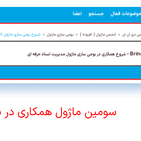
موضوعات فعال
جستجو
اعضا
 دی ان ان
»
انجمن ماژول ( افزونه )
»
بومی سازی ماژول
»
شروع بومی سازی ماژول Bring2mind.DMX_06.01.11
شروع همکاری در بومی سازی ماژول مدیریت اسناد حرفه ای
سومین ماژول همکاری در 