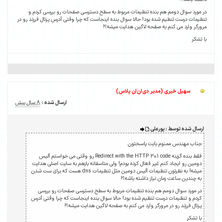
در مورد سوال دومم هم بنده تنظیمات مربوط به سطح دسترسی صفحات رو بررسی کردم و
تنظیمات درست تنظیم شده بود! حالا سوال بنده اینجاست که چرا وقتی آدرس پرتال فرزند رو در
مرورگر وارد می کنم به صفحه لاگین هدایت میشه؟!
با تشکر
سهیل خیری (مدیر دی‌ان‌ان پلاس)
ارسال شده :
8 سال پیش
ارسال شده توسط : پورعلی
جناب مهندس ممنوم بابت پاسختون
فقط بنده گزینه Redirect with the HTTP 301 code رو وقتی می خواستم آلیس
دومین رو ایجاد کنم غیر فعال کرده بودم! ولی متاسفانه بازهم به سایت اصلی هدایت
میشه! به نظرتون تنظیمات آلیس دومین مثل تنظیمات dns هست که برای ست شدن
به چندین ساعت زمان نیاز داشته باشه؟!
در مورد سوال دومم هم بنده تنظیمات مربوط به سطح دسترسی صفحات رو بررسی
کردم و تنظیمات درست تنظیم شده بود! حالا سوال بنده اینجاست که چرا وقتی آدرس
پرتال فرزند رو در مرورگر وارد می کنم به صفحه لاگین هدایت میشه؟!
با تشکر