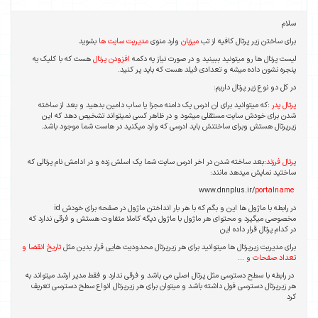
سلام
برای ساختن زیر پرتال کافیه از تب
میزبان
وارد منوی
مدیریت سایت ها
بشوید
لیست پرتال ها رو میتونید ببینید و در صورت نیاز یه دکمه
افزودن پرتال
هست که با کلیک یه
پنجره نشون داده میشه و تعدادی فیلد هست که باید پر کنید.
در کل دو نوع زیر پرتال داریم:
پرتال پدر
:که میتوانید برای ان ادرس یک دامنه مجزا یا ساب دامین بدهید و بعد از ساخته
شدن برای خودش سایت مستقلی میشود و در ظاهر کسی نمیتواند تشخیص دهد که این
زیرپرتال هستش وبرای ساختنش باید ادرسی که وارد میکنید در هاست شما موجود باشد.
پرتال فرزند
:بعد ساخته شدن در اخر ادرس سایت شما یک اسلش زده و در ادامش نام پرتالی که
ساختید نمایش میدهد مانند:
portalname
www.dnnplus.ir/
در رابطه با ماژول ها این و بگم که با هر بار انداختن ماژول در صفحه برای خودش id
مخصوصی میگیرد و محتوای هر ماژول با ماژول دیگه کاملا متفاوت هستش و فرقی ندارد که
در کدام پرتال قرار داده این
برای مدیریت زیرپرتال ها میتوانید برای هر زیرپرتال محدودیت هایی قرار بدین مثل
تاریخ انقضا و
تعداد صفحات و ...
در رابطه با سطح دسترسی مثل پرتال اصلی می باشد و فرقی ندارد و فقط مدیر ارشد میتواند به
هر زیرپرتال دسترسی فول داشته باشد و میتوان برای هر زیرپرتال انواع سطح دسترسی تعریف
کرد