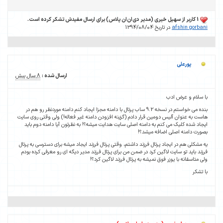
1 کاربر از سهیل خیری (مدیر دی‌ان‌ان پلاس) برای ارسال مفیدش تشکر کرده است.
afshin gorbani
در تاریخ 1394/08/04
پورعلی
ارسال شده :
8 سال پیش
با سلام و عرض ادب
بنده می خواستم در نسخه 9.2 ساب پرتال با دامنه مجزا ایجاد کنم دامنه موردنظر رو هم در
هاست به عنوان آلیس دومین قرار دادم (گزینه افزودن دامنه غیر فعاله!) ولی وقتی روی سایت
ایجاد شده کلیک می کنم به دامنه اصلی سایت هدایت میشه؟! به نظرتون آیا دامنه دوم باید
بصورت دامنه اصلی اضافه میشد؟!
یه مشکلی هم در ایجاد پرتال فرزند داشتم، وقتی پرتال فرزند ایجاد میشه برای دسترسی به پرتال
فرزند باید تو سایت لاگین کرد در ضمن من برای پرتال فرزند مدیر دیگه ای رو معرفی کرده بودم
ولی متاسفانه با یوزر فوق نمیشه به پرتال فرزند لاگین کرد؟!
با تشکر