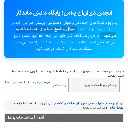
انجمن دی‌ان‌ان پلاس؛ پایگاه دانش ماندگار
با وجود شبکه‌های اجتماعی و هوش مصنوعی، پرسش در این انجمن
یک تفاوت بزرگ دارد:
سوال و پاسخ شما برای همیشه ذخیره
می‌شود.
با طرح مشکلات فنی خود در اینجا، نه تنها پاسخ دقیق
دریافت می‌کنید، بلکه به ایجاد یک پایگاه داده ارزشمند برای حل
مشکلات آیندگان کمک خواهید کرد.
میهمان عزیز خوش آمدید! برای بهره‌مندی از تمام امکانات لطفا وارد حساب کاربری خود شوید و یا
ثبت‌نام نمایید
انجمن
موضوعات فعال
جستجو
اعضا
جستجو
پرسش و پاسخ های تخصصی دی ان ان
»
انجمن تخصصی دی ان ان ( دات نت نیوک )
»
مباحث
پورتال سازی
»
ساخت ساب پورتال
[سوال] ساخت ساب پورتال