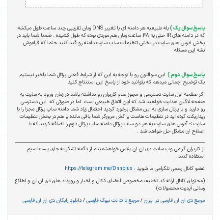
پاسخ سوال یک )
بله طبیعیه هر دامنه ای با تغییر DNS زمان تقریبی چند ساعت طول میکشه
که در دامنه های IR حتی به 48 ساعت زمان هم موردی بوده که طول کشیده . ضمنا شما باید در
بخش ادرس های سایت در بخش تنظیمات ساب سایت دامنه رو قید کنید حتما که فراموش
نشه این مسئله
پاسخ سوال دوم )
این سوالتون رو با توجه به این که از شرایط فعلی پرتال شما باخبر نیستیم
یک توضیح اجمالی میدهم که بتوانید خود از پاسخ این استنتاج کنید
اگر صفحه اول سایت دسترسی و مجوز تمام کاربران رو نداشته باشد در زمان ورود به سایت به
صفحه لاگین هدایت خواهید شد که این اتفاق طبیعی است. اما در صورتی که این دسترسی
رو دارید و با پرتال سازی به این مشکل برخورد کردید احتمال زیاد شما دامنه ساپ پرتال مجزا را یا
ریداریکت کرده اید در تنظیمات هاست یا کش مرورگر شما باقی مانده یا هم در بخش تنظیمات
سایت > آدرس های سایت به هر دو ساب پرتال دامنه ساب پرتال دوم را اضافه کردید که با
اصلاح ان مشکل حل خواهد شد .
از کاربران گرامی وب سایت دی ان ان پلاس خواهشمندم از دگمه تشکر به جای پست اسپم
استفاده کنند .
عضو کانال رسمی تلگرامی ما شوید :
https://telegram.me/Dnnplus
(محتوای کانال ارائه کد تخفیف مخصوص اعضای کانال و اخبار و رویداد های دی ان ان و اطلاع
رسانی آپدیت محصولات)
مرجع دی ان ان فارسی در ایران
/
مرجع دات نت نیوک فارسی
/
دانلود رایگان دی ان ان فارسی