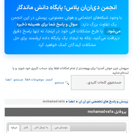
انجمن دی‌ان‌ان پلاس؛ پایگاه دانش ماندگار
با وجود شبکه‌های اجتماعی و هوش مصنوعی، پرسش در این انجمن
یک تفاوت بزرگ دارد:
سوال و پاسخ شما برای همیشه ذخیره
می‌شود.
با طرح مشکلات فنی خود در اینجا، نه تنها پاسخ دقیق
دریافت می‌کنید، بلکه به ایجاد یک پایگاه داده ارزشمند برای حل
مشکلات آیندگان کمک خواهید کرد.
میهمان عزیز خوش آمدید! برای بهره‌مندی از تمام امکانات لطفا وارد حساب کاربری خود شوید و یا
ثبت‌نام نمایید
انجمن
موضوعات فعال
جستجو
اعضا
جستجو
پرسش و پاسخ های تخصصی دی ان ان
»
اعضا
»
mohamad vafa
پروفایل:
mohamad vafa
دوستان من
10 ارسال آخر
آمار
درباره